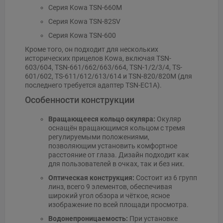
Серия Kowa TSN-660M
Серия Kowa TSN-82SV
Серия Kowa TSN-600
Кроме того, он подходит для нескольких
исторических прицелов Kowa, включая TSN-
603/604, TSN-661/662/663/664, TSN-1/2/3/4, TS-
601/602, TS-611/612/613/614 и TSN-820/820M (для
последнего требуется адаптер TSN-EC1A).
Особенности конструкции
Вращающееся кольцо окуляра:
Окуляр
оснащён вращающимся кольцом с тремя
регулируемыми положениями,
позволяющим установить комфортное
расстояние от глаза. Дизайн подходит как
для пользователей в очках, так и без них.
Оптическая конструкция:
Состоит из 6 групп
линз, всего 9 элементов, обеспечивая
широкий угол обзора и чёткое, ясное
изображение по всей площади просмотра.
Водонепроницаемость:
При установке