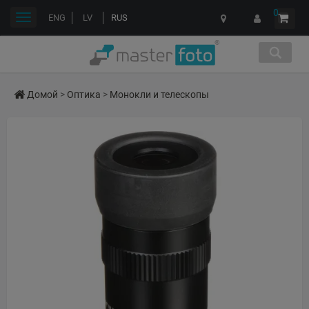
0
Переключить
ENG
LV
RUS
навигации
Домой
>
Оптика
>
Монокли и телескопы