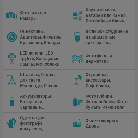
Карты памяти,
Фото и видео
Батареи для камер,
камеры
Батарейные блоки,
Чистящие средства
Объективы,
Вспышки студийные
Адаптеры, Фильтры,
и накамерные,
Крышечки, Бленды
триггеры и
аксессуары
LED панели, LED
Фото фоны и
трубки, Кольцевые
держатели
лампы, Моноблоки,
Прожекторы,
Штативы, Стойки
Студийные
Флуоресцентное и
для света,
аксессуары,
галогенное
Моноподы, Головы
Софтбоксы,
освещение
штатива
Зонтики,
Аккумуляторы,
Фото плёнки,
Рефлекторы,
Батарейки,
Фотоальбомы, Фото
Отражатели,
Зарядные
бумага, Рамки для
Предметные
устройства, Блоки
фото, Плёночные
столики
Одежда для
питания, Солнечные
камеры
Экшн-камеры и
фотографа,
панели
Дроны
камуфляж,
Перчатки