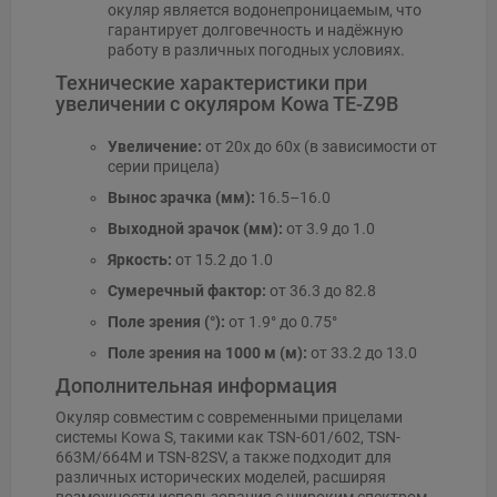
окуляр является водонепроницаемым, что
гарантирует долговечность и надёжную
работу в различных погодных условиях.
Технические характеристики при
увеличении с окуляром Kowa TE-Z9B
Увеличение:
от 20x до 60x (в зависимости от
серии прицела)
Вынос зрачка (мм):
16.5–16.0
Выходной зрачок (мм):
от 3.9 до 1.0
Яркость:
от 15.2 до 1.0
Сумеречный фактор:
от 36.3 до 82.8
Поле зрения (°):
от 1.9° до 0.75°
Поле зрения на 1000 м (м):
от 33.2 до 13.0
Дополнительная информация
Окуляр совместим с современными прицелами
системы Kowa S, такими как TSN-601/602, TSN-
663M/664M и TSN-82SV, а также подходит для
различных исторических моделей, расширяя