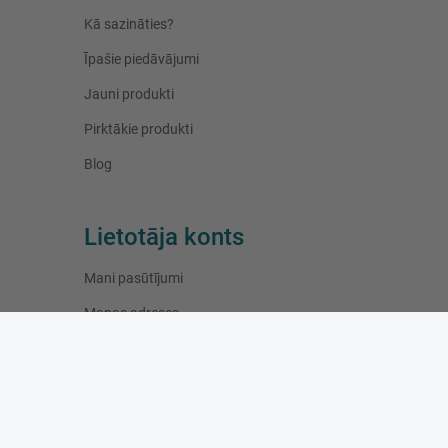
Kā sazināties?
Īpašie piedāvājumi
Jauni produkti
Pirktākie produkti
Blog
Lietotāja konts
Mani pasūtījumi
Manas adreses
Mana personīgā informācija
Darba laiks