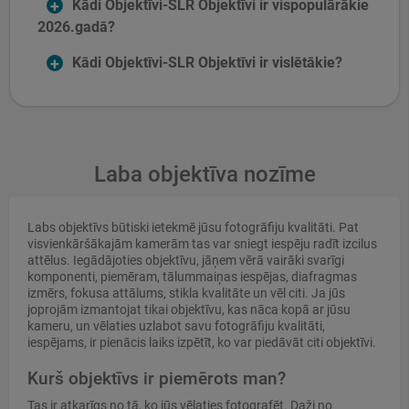
Kādi Objektīvi-SLR Objektīvi ir vispopulārākie
2026.gadā?
Kādi Objektīvi-SLR Objektīvi ir vislētākie?
Laba objektīva nozīme
Labs objektīvs būtiski ietekmē jūsu fotogrāfiju kvalitāti. Pat
visvienkāršākajām kamerām tas var sniegt iespēju radīt izcilus
attēlus. Iegādājoties objektīvu, jāņem vērā vairāki svarīgi
komponenti, piemēram, tālummaiņas iespējas, diafragmas
izmērs, fokusa attālums, stikla kvalitāte un vēl citi. Ja jūs
joprojām izmantojat tikai objektīvu, kas nāca kopā ar jūsu
kameru, un vēlaties uzlabot savu fotogrāfiju kvalitāti,
iespējams, ir pienācis laiks izpētīt, ko var piedāvāt citi objektīvi.
Kurš objektīvs ir piemērots man?
Tas ir atkarīgs no tā, ko jūs vēlaties fotografēt. Daži no