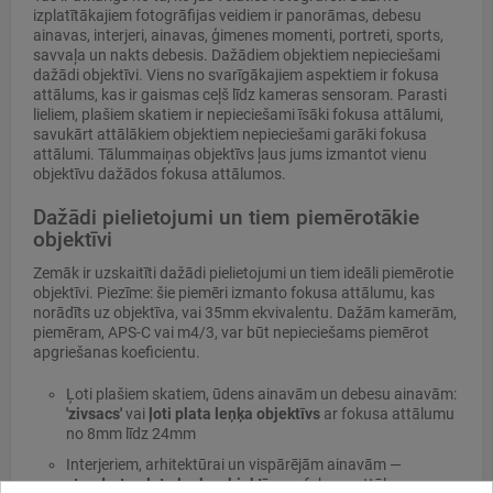
izplatītākajiem fotogrāfijas veidiem ir panorāmas, debesu
ainavas, interjeri, ainavas, ģimenes momenti, portreti, sports,
savvaļa un nakts debesis. Dažādiem objektiem nepieciešami
dažādi objektīvi. Viens no svarīgākajiem aspektiem ir fokusa
attālums, kas ir gaismas ceļš līdz kameras sensoram. Parasti
lieliem, plašiem skatiem ir nepieciešami īsāki fokusa attālumi,
savukārt attālākiem objektiem nepieciešami garāki fokusa
attālumi. Tālummaiņas objektīvs ļaus jums izmantot vienu
objektīvu dažādos fokusa attālumos.
Dažādi pielietojumi un tiem piemērotākie
objektīvi
Zemāk ir uzskaitīti dažādi pielietojumi un tiem ideāli piemērotie
objektīvi. Piezīme: šie piemēri izmanto fokusa attālumu, kas
norādīts uz objektīva, vai 35mm ekvivalentu. Dažām kamerām,
piemēram, APS-C vai m4/3, var būt nepieciešams piemērot
apgriešanas koeficientu.
Ļoti plašiem skatiem, ūdens ainavām un debesu ainavām:
'zivsacs'
vai
ļoti plata leņķa objektīvs
ar fokusa attālumu
no 8mm līdz 24mm
Interjeriem, arhitektūrai un vispārējām ainavām —
standarta plata leņķa objektīvs
ar fokusa attālumu no