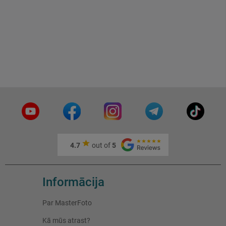
4.7
out of
5
Informācija
Par MasterFoto
Kā mūs atrast?