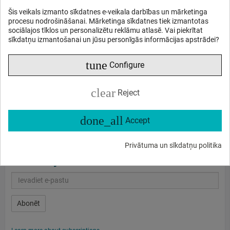
24mm līdz 35mm
Šis veikals izmanto sīkdatnes e-veikala darbības un mārketinga
Vides vai pilna garuma portretiem, ielu fotogrāfijai un
procesu nodrošināšanai. Mārketinga sīkdatnes tiek izmantotas
ceļojumiem:
standarta objektīvs
ar fokusa attālumu no
sociālajos tīklos un personalizētu reklāmu atlasē. Vai piekrītat
35mm līdz 85mm (50mm ir visizplatītākais)
sīkdatņu izmantošanai un jūsu personīgās informācijas apstrādei?
Portretiem un nejaušiem kadriem:
īss teleobjektīvs
ar
fokusa attālumu no 85mm līdz 135mm
tune
Configure
Tuvajiem sporta kadriem:
vidējs teleobjektīvs
ar fokusa
attālumu no 135mm līdz 300mm
clear
Reject
Savvaļas un tālāku sporta kadru uzņemšanai:
superteleobjektīvs
ar fokusa attālumu virs 300mm
done_all
Accept
Privātuma un sīkdatņu politika
Abonēt jaunumus
Abonēt