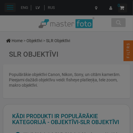
0
Toggle
ENG
LV
RUS
navigation
Home
>
Objektīvi
>
SLR Objektīvi
FILTRS
SLR OBJEKTĪVI
Populārākie objektīvi Canon, Nikon, Sony, un citām kamerām.
Pieejami dažādi objektīvu veidi: fisheye platleņķa, tele zoom,
makro objektīvi.
KĀDI PRODUKTI IR POPULĀRĀKIE
KATEGORIJĀ - OBJEKTĪVI-SLR OBJEKTĪVI