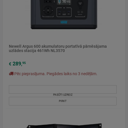
Newell Argus 600 akumulatoru portatīvā pārnēsājama
uzlādes stacija 461Wh NL3570
289
95
€
,
Pēc pieprasījuma. Piegādes laiks no 3 nedēļām.
PASŪTI UZREIZ
PIRKT