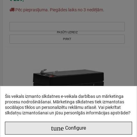
Pēc pieprasījuma. Piegādes laiks no 3 nedēļām.
PASŪTI UZREIZ
PIRKT
Šis veikals izmanto sīkdatnes e-veikala darbības un mārketinga
procesu nodrošināšanai. Mārketinga sīkdatnes tiek izmantotas
sociālajos tīklos un personalizētu reklāmu atlasē. Vai piekrītat
sīkdatņu izmantošanai un jūsu personīgās informācijas apstrādei?
tune
Configure