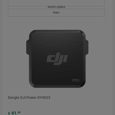
PASŪTI UZREIZ
PIRKT
Dongle DJI Power DY0025
41
45
€
,