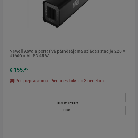
Newell Asvala portatīvā pārnēsājama uzlādes stacija 220 V
41600 mAh PD 45 W
155
45
€
,
Pēc pieprasījuma. Piegādes laiks no 3 nedēļām.
PASŪTI UZREIZ
PIRKT