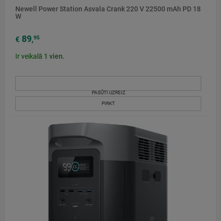
Newell Power Station Asvala Crank 220 V 22500 mAh PD 18
W
89
95
€
,
Ir veikalā
1
vien.
PASŪTI UZREIZ
PIRKT