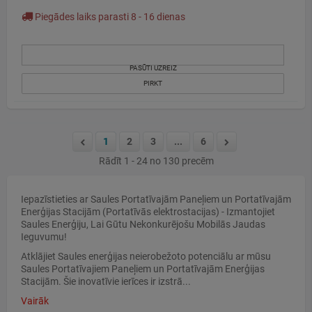
Piegādes laiks parasti 8 - 16 dienas
PASŪTI UZREIZ
PIRKT
1
2
3
...
6
Rādīt 1 - 24 no 130 precēm
Iepazīstieties ar Saules Portatīvajām Paneļiem un Portatīvajām
Enerģijas Stacijām (
Portatīvās
elektrostacijas)
- Izmantojiet
Saules Enerģiju, Lai Gūtu Nekonkurējošu Mobilās Jaudas
Ieguvumu!
Atklājiet Saules enerģijas neierobežoto potenciālu ar mūsu
Saules Portatīvajiem Paneļiem un Portatīvajām Enerģijas
Stacijām. Šie inovatīvie ierīces ir izstrā...
Vairāk