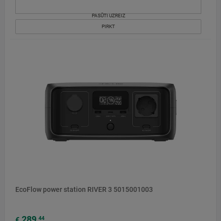
PASŪTI UZREIZ
PIRKT
EcoFlow power station RIVER 3 5015001003
289
44
€
,