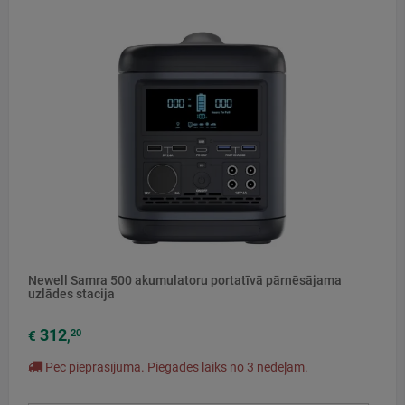
Newell Samra 500 akumulatoru portatīvā pārnēsājama
uzlādes stacija
312
20
€
,
Pēc pieprasījuma. Piegādes laiks no 3 nedēļām.