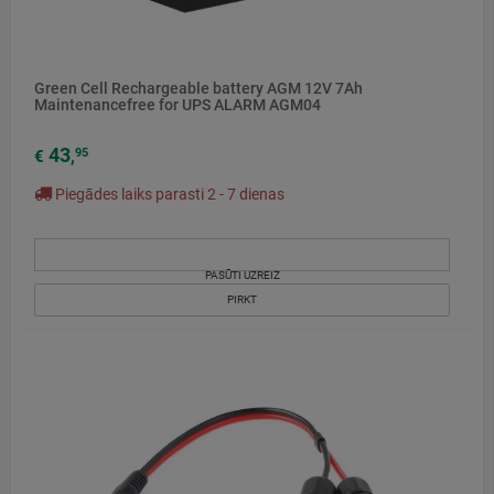
Green Cell Rechargeable battery AGM 12V 7Ah
Maintenancefree for UPS ALARM AGM04
43
95
€
,
Piegādes laiks parasti 2 - 7 dienas
PASŪTI UZREIZ
PIRKT