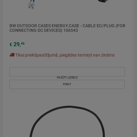
BW OUTDOOR CASES ENERGY.CASE - CABLE EC/PLUG (FOR
CONNECTING DC DEVICES) 106543
29
45
€
,
Tikai priekšpasūtījumā, piegādes termiņš nav zināms
PASŪTI UZREIZ
PIRKT