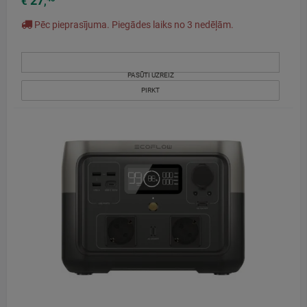
27
€
,
Pēc pieprasījuma. Piegādes laiks no 3 nedēļām.
PASŪTI UZREIZ
PIRKT