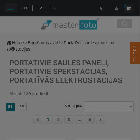
0
Toggle
ENG
LV
RUS
navigation
Home
>
Barošanas avoti
>
Portatīvie saules paneļi un
FILTRS
spēkstacijas
PORTATĪVIE SAULES PANEĻI,
PORTATĪVIE SPĒKSTACIJAS,
PORTATĪVĀS ELEKTROSTACIJAS
Atrasti 130 produkti.
Kārtot pēc
1
2
3
...
6