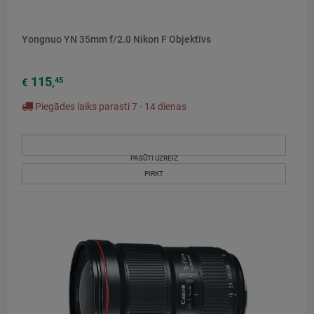
Yongnuo YN 35mm f/2.0 Nikon F Objektīvs
115
45
€
,
Piegādes laiks parasti 7 - 14 dienas
PASŪTI UZREIZ
PIRKT