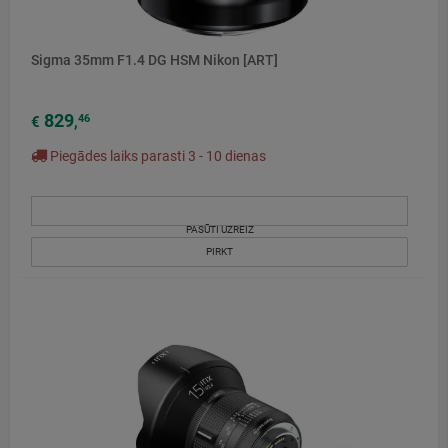
Sigma 35mm F1.4 DG HSM Nikon [ART]
829
46
€
,
Piegādes laiks parasti 3 - 10 dienas
PASŪTI UZREIZ
PIRKT