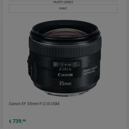
PASŪTI UZREIZ
PIRKT
Canon EF 35mm F/2 IS USM
739
46
€
,