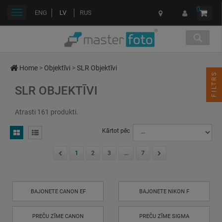
0
Toggle
ENG
LV
RUS
navigation
Home
>
Objektīvi
>
SLR Objektīvi
FILTRS
SLR OBJEKTĪVI
Atrasti 161 produkti.
Kārtot pēc
1
2
3
...
7
BAJONETE CANON EF
BAJONETE NIKON F
PREČU ZĪME CANON
PREČU ZĪME SIGMA