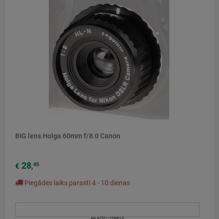
BIG lens Holga 60mm f/8.0 Canon
28
45
€
,
Piegādes laiks parasti 4 - 10 dienas
PASŪTI UZREIZ