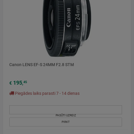
Canon LENS EF-S 24MM F2.8 STM
195
45
€
,
Piegādes laiks parasti 7 - 14 dienas
PASŪTI UZREIZ
PIRKT