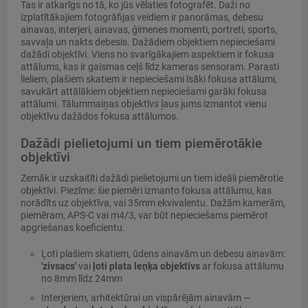
Tas ir atkarīgs no tā, ko jūs vēlaties fotografēt. Daži no
izplatītākajiem fotogrāfijas veidiem ir panorāmas, debesu
ainavas, interjeri, ainavas, ģimenes momenti, portreti, sports,
savvaļa un nakts debesis. Dažādiem objektiem nepieciešami
dažādi objektīvi. Viens no svarīgākajiem aspektiem ir fokusa
attālums, kas ir gaismas ceļš līdz kameras sensoram. Parasti
lieliem, plašiem skatiem ir nepieciešami īsāki fokusa attālumi,
savukārt attālākiem objektiem nepieciešami garāki fokusa
attālumi. Tālummaiņas objektīvs ļaus jums izmantot vienu
objektīvu dažādos fokusa attālumos.
Dažādi pielietojumi un tiem piemērotākie
objektīvi
Zemāk ir uzskaitīti dažādi pielietojumi un tiem ideāli piemērotie
objektīvi. Piezīme: šie piemēri izmanto fokusa attālumu, kas
norādīts uz objektīva, vai 35mm ekvivalentu. Dažām kamerām,
piemēram, APS-C vai m4/3, var būt nepieciešams piemērot
apgriešanas koeficientu.
Ļoti plašiem skatiem, ūdens ainavām un debesu ainavām:
'zivsacs'
vai
ļoti plata leņķa objektīvs
ar fokusa attālumu
no 8mm līdz 24mm
Interjeriem, arhitektūrai un vispārējām ainavām —