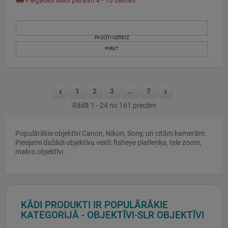
Piegādes laiks parasti 4 - 10 dienas
PASŪTI UZREIZ
PIRKT
1
2
3
...
7
Rādīt 1 - 24 no 161 precēm
Populārākie objektīvi Canon, Nikon, Sony, un citām kamerām.
Pieejami dažādi objektīvu veidi: fisheye platleņķa, tele zoom,
makro objektīvi.
KĀDI PRODUKTI IR POPULĀRĀKIE
KATEGORIJĀ - OBJEKTĪVI-SLR OBJEKTĪVI