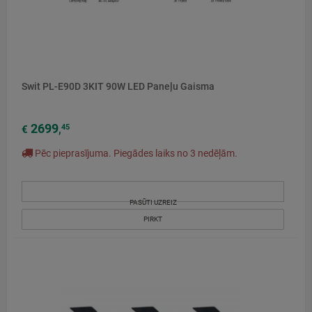
Swit PL-E90D 3KIT 90W LED Paneļu Gaisma
2699
45
€
,
Pēc pieprasījuma. Piegādes laiks no 3 nedēļām.
PASŪTI UZREIZ
PIRKT