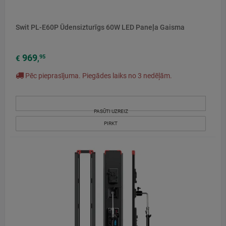
Swit PL-E60P Ūdensizturīgs 60W LED Paneļa Gaisma
969
95
€
,
Pēc pieprasījuma. Piegādes laiks no 3 nedēļām.
PASŪTI UZREIZ
PIRKT