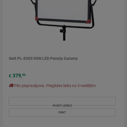
Swit PL-E90S 90W LED Paneļa Gaisma
379
95
€
,
Pēc pieprasījuma. Piegādes laiks no 3 nedēļām.
PASŪTI UZREIZ
PIRKT