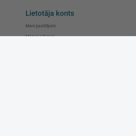
Lietotāja konts
Mani pasūtījumi
Manas adreses
Mana personīgā informācija
Darba laiks
Pirmdiena:
10:00 - 19:00
Otrdiena:
10:00 - 19:00
Trešdiena:
10:00 - 19:00
Ceturtdiena:
10:00 - 19:00
Piektdiena:
10:00 - 19:00
Sestdiena:
10:00 - 16:00
Svetdiena:
slēgts