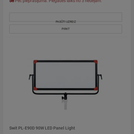
Pēc pieprasījuma. Piegādes laiks no 3 nedēļām.
PASŪTI UZREIZ
PIRKT
Swit PL-E90D 90W LED Panel Light