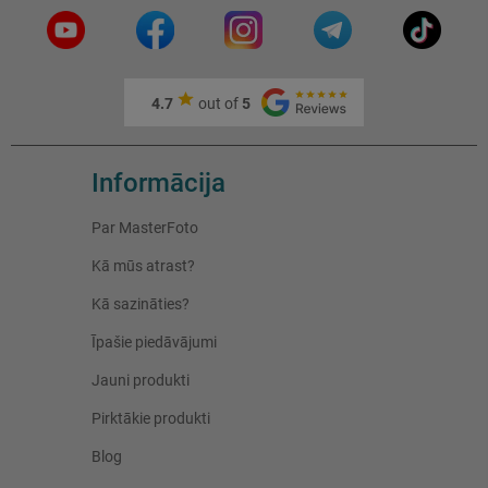
4.7
out of
5
Informācija
Par MasterFoto
Kā mūs atrast?
Kā sazināties?
Īpašie piedāvājumi
Jauni produkti
Pirktākie produkti
Blog