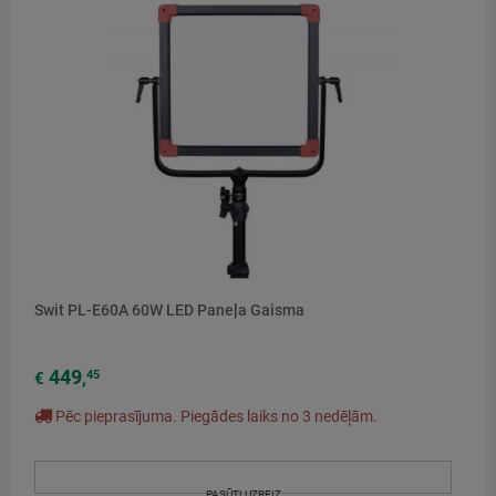
Swit PL-E60A 60W LED Paneļa Gaisma
449
45
€
,
Pēc pieprasījuma. Piegādes laiks no 3 nedēļām.
PASŪTI UZREIZ