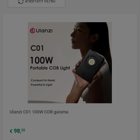
ATIESTATĪT FILTRU
Ulanzi C01 100W COB gaisma
98
22
€
,