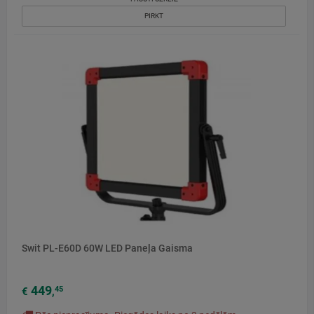
PIRKT
Swit PL-E60D 60W LED Paneļa Gaisma
449
45
€
,