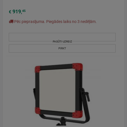
919
45
€
,
Pēc pieprasījuma. Piegādes laiks no 3 nedēļām.
PASŪTI UZREIZ
PIRKT