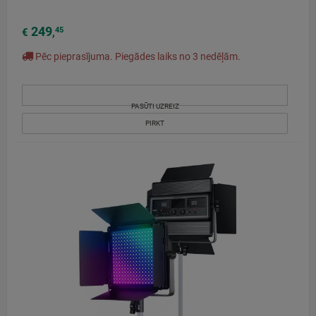
249
45
€
,
Pēc pieprasījuma. Piegādes laiks no 3 nedēļām.
PASŪTI UZREIZ
PIRKT
JAUNS