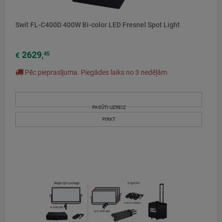
Swit FL-C400D 400W Bi-color LED Fresnel Spot Light
2629
45
€
,
Pēc pieprasījuma. Piegādes laiks no 3 nedēļām.
PASŪTI UZREIZ
PIRKT