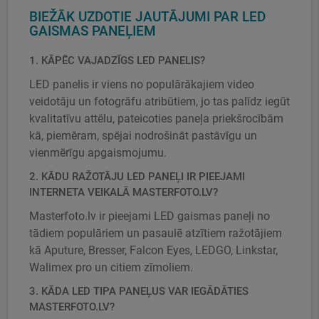
BIEŽĀK UZDOTIE JAUTĀJUMI PAR LED
GAISMAS PANEĻIEM
1. KĀPĒC VAJADZĪGS LED PANELIS?
LED panelis ir viens no populārākajiem video
veidotāju un fotogrāfu atribūtiem, jo tas palīdz iegūt
kvalitatīvu attēlu, pateicoties paneļa priekšrocībām
kā, piemēram, spējai nodrošināt pastāvīgu un
vienmērīgu apgaismojumu.
2. KĀDU RAŽOTĀJU LED PANEĻI IR PIEEJAMI
INTERNETA VEIKALĀ MASTERFOTO.LV?
Masterfoto.lv ir pieejami LED gaismas paneļi no
tādiem populāriem un pasaulē atzītiem ražotājiem
kā Aputure, Bresser, Falcon Eyes, LEDGO, Linkstar,
Walimex pro un citiem zīmoliem.
3. KĀDA LED TIPA PANEĻUS VAR IEGĀDĀTIES
MASTERFOTO.LV?