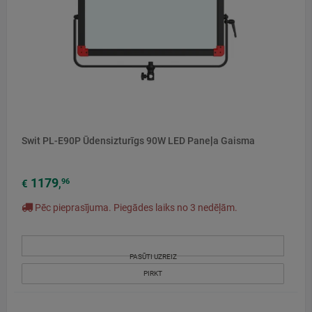
Swit PL-E90P Ūdensizturīgs 90W LED Paneļa Gaisma
1179
96
€
,
Pēc pieprasījuma. Piegādes laiks no 3 nedēļām.
PASŪTI UZREIZ
PIRKT