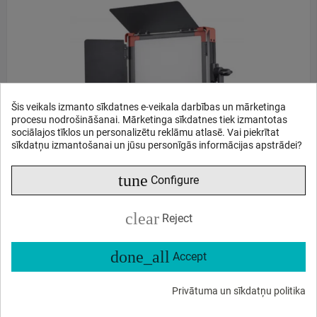
Šis veikals izmanto sīkdatnes e-veikala darbības un mārketinga
procesu nodrošināšanai. Mārketinga sīkdatnes tiek izmantotas
sociālajos tīklos un personalizētu reklāmu atlasē. Vai piekrītat
sīkdatņu izmantošanai un jūsu personīgās informācijas apstrādei?
tune
Configure
Swit S-2430C 100W Bi-color LED Paneļa Gaisma
clear
Reject
1299
95
€
,
done_all
Accept
Pēc pieprasījuma. Piegādes laiks no 3 nedēļām.
Privātuma un sīkdatņu politika
PASŪTI UZREIZ