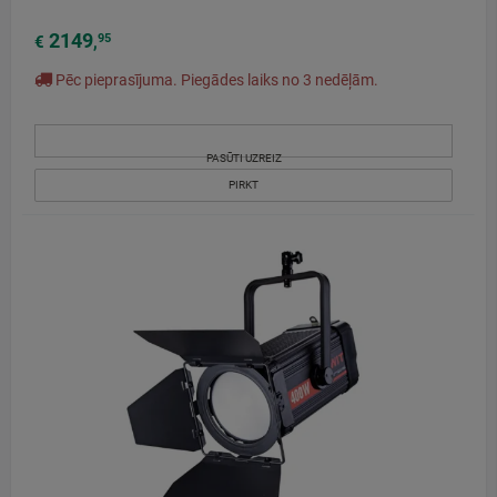
2149
95
€
,
Pēc pieprasījuma. Piegādes laiks no 3 nedēļām.
PASŪTI UZREIZ
PIRKT