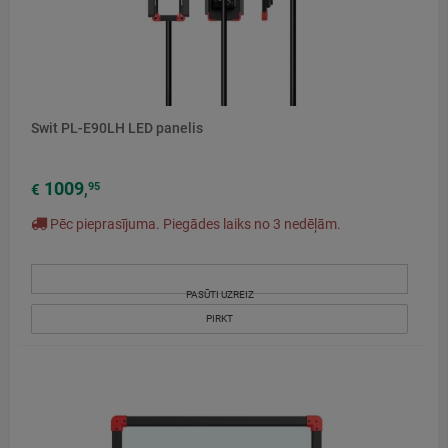
Swit PL-E90LH LED panelis
1009
95
€
,
Pēc pieprasījuma. Piegādes laiks no 3 nedēļām.
PASŪTI UZREIZ
PIRKT