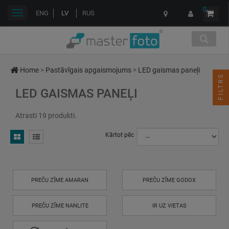
0
Toggle
ENG
LV
RUS
navigation
Home
>
Pastāvīgais apgaismojums
>
LED gaismas paneļi
FILTRS
LED GAISMAS PANEĻI
Atrasti 19 produkti.
Kārtot pēc
PREČU ZĪME AMARAN
PREČU ZĪME GODOX
PREČU ZĪME NANLITE
IR UZ VIETAS