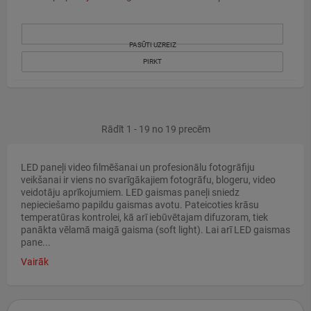
PASŪTI UZREIZ
PIRKT
Rādīt 1 - 19 no 19 precēm
LED paneļi video filmēšanai un profesionālu fotogrāfiju
veikšanai ir viens no svarīgākajiem fotogrāfu, blogeru, video
veidotāju aprīkojumiem. LED gaismas paneļi sniedz
nepieciešamo papildu gaismas avotu. Pateicoties krāsu
temperatūras kontrolei, kā arī iebūvētajam difuzoram, tiek
panākta vēlamā maigā gaisma (soft light). Lai arī LED gaismas
pane...
Vairāk