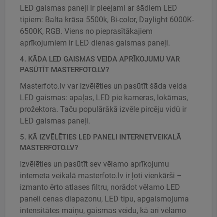
LED gaismas paneļi ir pieejami ar šādiem LED
tipiem: Balta krāsa 5500k, Bi-color, Daylight 6000K-
6500K, RGB. Viens no pieprasītākajiem
aprīkojumiem ir LED dienas gaismas paneļi.
4. KĀDA LED GAISMAS VEIDA APRĪKOJUMU VAR
PASŪTĪT MASTERFOTO.LV?
Masterfoto.lv var izvēlēties un pasūtīt šāda veida
LED gaismas: apaļas, LED pie kameras, lokāmas,
prožektora. Taču populārākā izvēle pircēju vidū ir
LED gaismas paneļi.
5. KĀ IZVĒLĒTIES LED PANELI INTERNETVEIKALĀ
MASTERFOTO.LV?
Izvēlēties un pasūtīt sev vēlamo aprīkojumu
interneta veikalā masterfoto.lv ir ļoti vienkārši –
izmanto ērto atlases filtru, norādot vēlamo LED
paneli cenas diapazonu, LED tipu, apgaismojuma
intensitātes maiņu, gaismas veidu, kā arī vēlamo