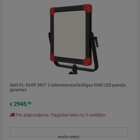
Swit PL-E60P 3KIT 3 ūdensnecaurlaidīgas 60W LED paneļu
gaismas
2945
95
€
,
Pēc pieprasījuma. Piegādes laiks no 3 nedēļām.
PASŪTI UZREIZ