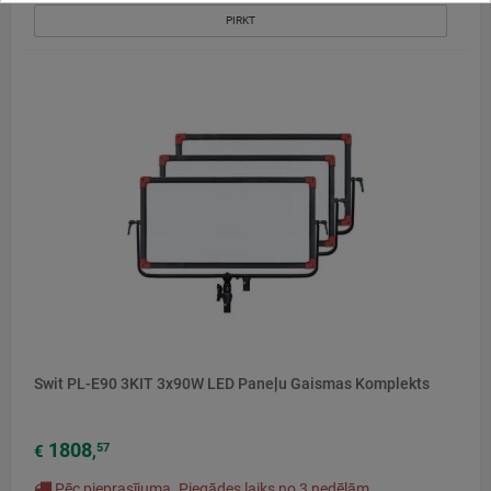
PIRKT
Swit PL-E90 3KIT 3x90W LED Paneļu Gaismas Komplekts
1808
57
€
,
Pēc pieprasījuma. Piegādes laiks no 3 nedēļām.