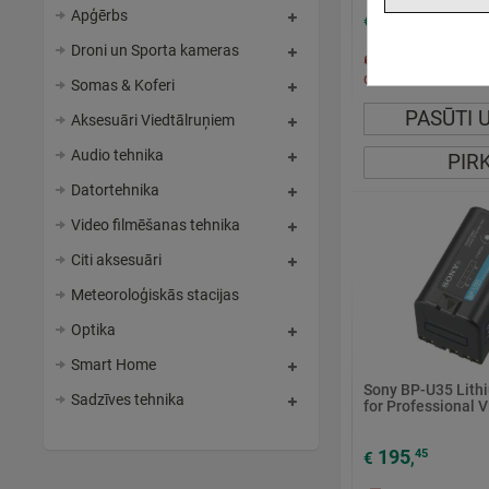
Apģērbs
99
45
€
,
Droni un Sporta kameras
Piegādes laiks p
dienas
Somas & Koferi
PASŪTI 
Aksesuāri Viedtālruņiem
Audio tehnika
PIR
Datortehnika
Video filmēšanas tehnika
Citi aksesuāri
Meteoroloģiskās stacijas
Optika
Smart Home
Sony BP-U35 Lithi
Sadzīves tehnika
for Professional 
195
45
€
,