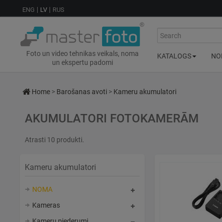
ENG
LV
RUS
Search
Foto un video tehnikas veikals, noma
KATALOGS
NO
un ekspertu padomi
Home
>
Barošanas avoti
>
Kameru akumulatori
AKUMULATORI FOTOKAMERĀM
Atrasti 10 produkti.
Kameru akumulatori
NOMA
Kameras
Kameru piederumi