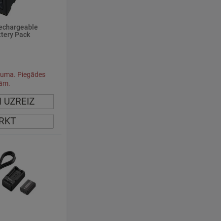
echargeable
ttery Pack
juma. Piegādes
ļām.
I UZREIZ
IRKT