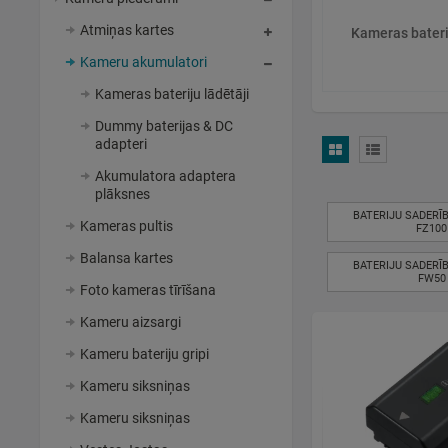
Atmiņas kartes
Kameras bateri
Kameru akumulatori
Kameras bateriju lādētāji
Dummy baterijas & DC
adapteri
Akumulatora adaptera
plāksnes
BATERIJU SADERĪ
Kameras pultis
FZ100
Balansa kartes
BATERIJU SADERĪ
FW50
Foto kameras tīrīšana
Kameru aizsargi
Kameru bateriju gripi
Kameru siksniņas
Kameru siksniņas