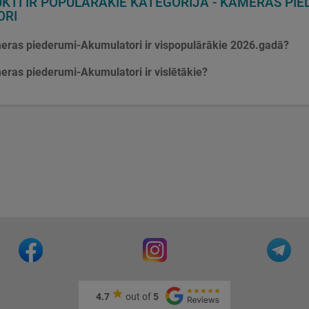
KTI IR POPULĀRĀKIE KATEGORIJĀ - KAMERAS PIE
ORI
eras piederumi-Akumulatori ir vispopulārākie 2026.gadā?
eras piederumi-Akumulatori ir vislētākie?
4.7
out of
5