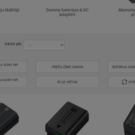
ju lādētāji
Dummy baterijas & DC
Akumula
adapteri
p
Kārtot pēc
BA SONY NP-
PREČU ZĪME CANON
BATERIJU SAD
BA SONY NP-
IR UZ VIETAS
ATI