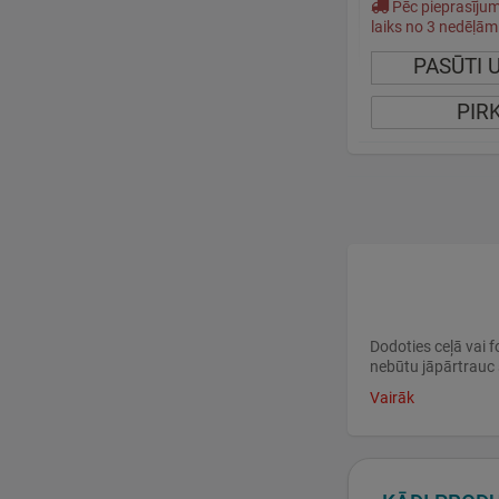
Pēc pieprasīju
laiks no 3 nedēļām
PASŪTI 
PIR
Dodoties ceļā vai f
nebūtu jāpārtrauc 
Vairāk