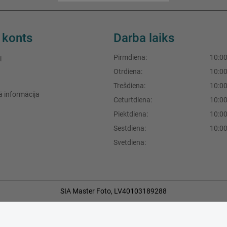
 konts
Darba laiks
Pirmdiena:
10:00
i
Otrdiena:
10:00
Trešdiena:
10:00
 informācija
Ceturtdiena:
10:00
Piektdiena:
10:00
Sestdiena:
10:00
Svetdiena:
SIA Master Foto,
LV40103189288
F.Sadovņikova iela 39, Rīga, LV-1003, Latvija
+371 29490777
,
+371 67704396