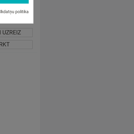
īkdatņu politika
juma. Piegādes
ļām.
I UZREIZ
IRKT