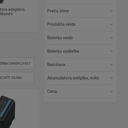
tora adaptera
Preču zīme
lāksnes
Produkta veids
Bateriju veids
Bateriju saderība
ERĪBA CANON LP-E17
Barošana
Akumulatora ietilpība, mAh
ESTATĪT FILTRU
Cena