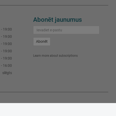
Abonēt jaunumus
 - 19:00
 - 19:00
Abonēt
 - 19:00
 - 19:00
Learn more about subscriptions
 - 19:00
 - 16:00
slēgts