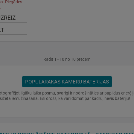
ma. Piegādes
.
UZREIZ
KT
Rādīt 1 - 10 no 10 precēm
POPULĀRĀKĀS KAMERU BATERIJAS
otografējot ilgāku laika posmu, svarīgi ir nodrošināties ar papildus enerģij
sižeta iemūžināšana. Esi drošs, ka vari domāt par kadru, nevis bateriju!