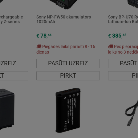
echargeable
Sony NP-FW50 akumulators
Sony BP-U70 R
ry Z-series
1020mAh
Lithium-Ion Ba
78
385
44
45
€
,
€
,
Piegādes laiks parasti 8 - 16
Pēc pieprasī
dienas
laiks no 3 nedē
UZREIZ
PASŪTI UZREIZ
PASŪT
KT
PIRKT
P