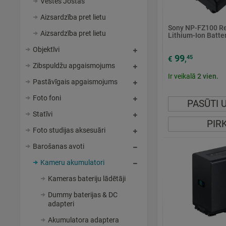
Vestes Jostas
Aizsardzība pret lietu
Sony NP-FZ100 R
Aizsardzība pret lietu
Lithium-Ion Batte
Objektīvi
99
45
€
,
Zibspuldžu apgaismojums
Ir veikalā
2
vien.
Pastāvīgais apgaismojums
Foto foni
PASŪTI 
Statīvi
PIR
Foto studijas aksesuāri
Barošanas avoti
Kameru akumulatori
Kameras bateriju lādētāji
Dummy baterijas & DC
adapteri
Akumulatora adaptera