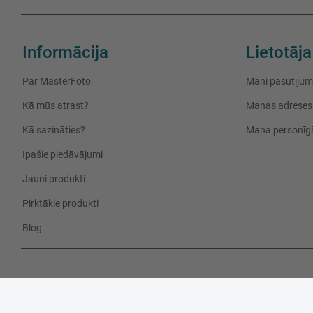
Informācija
Lietotāja
Par MasterFoto
Mani pasūtījum
Kā mūs atrast?
Manas adreses
Kā sazināties?
Mana personīgā
Īpašie piedāvājumi
Jauni produkti
Pirktākie produkti
Blog