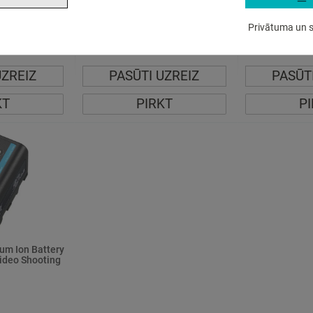
75
71
30
45
€
,
€
,
Privātuma un s
arasti 8 - 16
Piegādes laiks parasti 2 - 7
Pēc pieprasī
dienas
laiks no 3 nedē
UZREIZ
PASŪTI UZREIZ
PASŪT
KT
PIRKT
P
um Ion Battery
Video Shooting