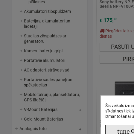
plāksnes
Sony battery NP-
Seeria NPFV100A
Akumulatori zibspuldzēm
175
95
€
,
Baterijas, akumulatori un
lādētāji
Piegādes laiks p
Studijas zibspuldzes ar
dienas
ģeneratoru
PASŪTI 
Kameru bateriju gripi
PIR
Portatīvie akumulatori
AC adapteri, strāvas vadi
Portatīvie saules paneļi un
spēkstacijas
Mobilo tālruņu, planšetdatoru,
GPS lādētāji
Šis veikals izm
V-Mount Baterijas
sīkdatnes tiek 
izmantošanai u
Gold Mount Baterijas
Sony battery NP-
NPFV70A2.CE
Analogais foto
tune
C