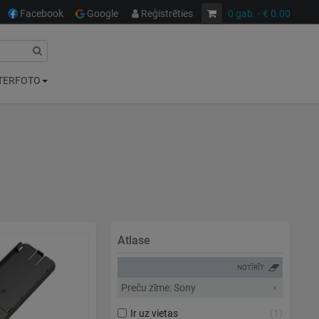
Facebook
Google
Reģistrēties
0
gab.
- € 0.00
TERFOTO
Atlase
NOTĪRĪT
Preču zīme: Sony
Ir uz vietas
1