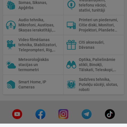
Viedtālruņiem,
Somas, Siksnas,
telefonu vāciņi,
Apģērbs
statīvi, turētāji
Audio tehnika,
Printeri un piederumi,
Mikrofoni, Austiņas,
Citie diski, Monitori,
Skaņas ierakstītāji,
Projektori, Planšetes,
Mikserpultis, Vadi
Fotopapīrs
Video filmēšanas
Citi aksesuāri,
tehnika, Stabilizatori,
Dāvanas
Teleprompteri, Rig,
Cage
Meteoroloģiskās
Optika, Palielināmie
stacijas un
stikli, Binokļi,
termometri
Tālskati, Teleskopi,
Optiskie tēmekļi,
Sadzīves tehnika,
Mikroskopi,
Smart Home, IP
Putekļu sūcēji, slotas,
Termokameras, Nakts
Cameras
roboti
redzamība