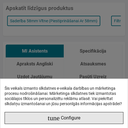
Apskatīt līdzīgus produktus
Saderība 58mm Vītne (piestiprināšanai Ar 58mm)
Filtra T
MI Asistents
Specifikācija
Apraksts Angliski
Atsauksmes
Uzdot Jautājumu
Pasūti Uzreiz
Šis veikals izmanto sīkdatnes e-veikala darbības un mārketinga
Mākslīgā intelekta asistents
procesu nodrošināšanai. Mārketinga sīkdatnes tiek izmantotas
sociālajos tīklos un personalizētu reklāmu atlasē. Vai piekrītat
sīkdatņu izmantošanai un jūsu personīgās informācijas apstrādei?
Šī ir mūsu jaunās asistenta tērzēšanas beta versija,
tune
Configure
kas spēj atbildēt gan uz standarta, gan sarežģītiem
jautājumiem par produktu un veikala darbību.