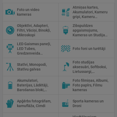
Atmiņas kartes,
Foto un video
Akumulatori, Kameru
kameras
gripi, Kameru
siksniņas, Piederumi
Objektīvi, Adapteri,
Zibspuldzes
tīrīšanai
Filtri, Vāciņi, Binokļi,
apgaismojums,
Mikroskopi
Kameras un Studijas
zibspuldzes, Radio
LED Gaismas paneļi,
palaidēji
LED Tubes,
Foto foni un turētāji
Gredzenveida
lampas, Monobloki,
Foto studijas
Prožektori,
Statīvi, Monopodi,
aksesuāri, Softboksi,
Fluorescējošās,
Statīvu galvas
Lietussargi,
Halogānās
Reflektori, Atstarotāji,
apgaismojums
Akumulatori,
Foto filmiņas, Albumi,
Priekšmetu galdi
Baterijas, Lādētāji,
Foto papīrs, Filmu
Barošanas bloki,
kameras
Saules paneļi
Apģērbs fotogrāfam,
Sporta kameras un
kamuflāža, Cimdi
Droni