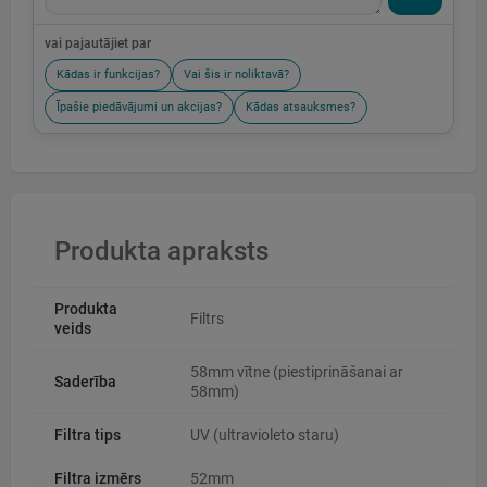
vai pajautājiet par
Kādas ir funkcijas?
Vai šis ir noliktavā?
Īpašie piedāvājumi un akcijas?
Kādas atsauksmes?
Produkta apraksts
Produkta
Filtrs
veids
58mm vītne (piestiprināšanai ar
Saderība
58mm)
Filtra tips
UV (ultravioleto staru)
Filtra izmērs
52mm