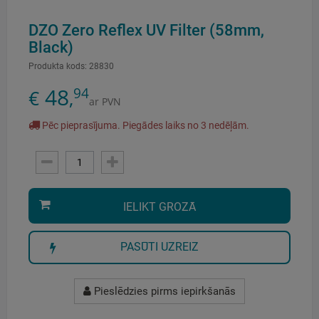
DZO Zero Reflex UV Filter (58mm,
Black)
Produkta kods:
28830
48
94
€
,
ar PVN
Pēc pieprasījuma. Piegādes laiks no 3 nedēļām.
IELIKT GROZĀ
PASŪTI UZREIZ
Pieslēdzies pirms iepirkšanās