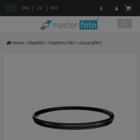
0
Toggle
ENG
LV
RUS
navigation
Home
>
Objektīvi
>
Objektīvu filtri
>
Aizsargfiltri