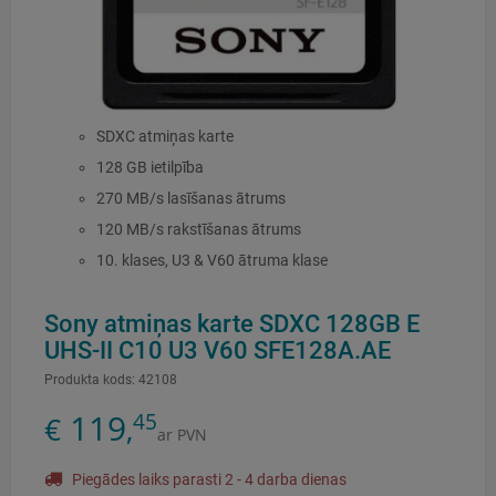
SDXC atmiņas karte
128 GB ietilpība
270 MB/s lasīšanas ātrums
120 MB/s rakstīšanas ātrums
10. klases, U3 & V60 ātruma klase
Sony atmiņas karte SDXC 128GB E
UHS-II C10 U3 V60 SFE128A.AE
Produkta kods:
42108
119
45
€
,
ar PVN
Piegādes laiks parasti 2 - 4 darba dienas