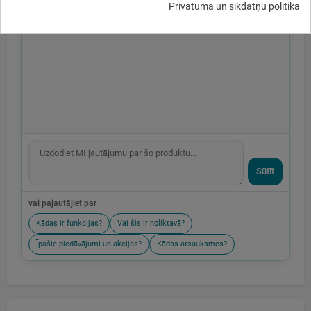
Privātuma un sīkdatņu politika
Sūtīt
vai pajautājiet par
Kādas ir funkcijas?
Vai šis ir noliktavā?
Īpašie piedāvājumi un akcijas?
Kādas atsauksmes?