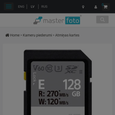
0
Toggle
ENG
LV
RUS
navigation
Home
>
Kameru piederumi
>
Atmiņas kartes