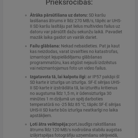
Priekšrocības:
Ātrāka pārsūtīšana uz datoru:
SD karšu
lasīšanas ātrums ir līdz 270 MB/s, tāpēc ar UHS-
II SD karšu lasītāju pat lielus multivides failus uz
datoru var pārsūtīt dažu sekunžu laikā. Pavadiet
mazāk laika gaidot un vairāk dariet.
Failu glābšana:
Nekad nebaidieties. Pat ja kaut
kas neizdodas, varat izvairīties no katastrofas,
izmantojot lejupielādējamu glābšanas
programmatūru, kas atgūst nejauši izdzēstus
vai neizmantojamus foto un video failus.
Izgatavota tā, lai kalpotu ilgi:
ar IP57 pakāpi šī
SD karte ir izturīga un izturīga. SF-E sērijas UHS-
II SD karte ir izstrādāta tā, lai izturētu kritienus
no augstuma līdz 1,5 m, ir ūdensizturīga 30
minūtes 1 m dziļumā un spēj darboties
temperatūrā no -25 līdz 85 °C, tāpēc SF-E sērijas
UHS-II SD karte būs izturīga neatkarīgi no laika
apstākļiem.
Ļoti ātra veiktspēja:
portJaudīgs rakstīšanas
ātrums līdz 120 MB/s nodrošina stabilu augstas
izšķirtspējas fotogrāfiju uzņemšanu sērijveidā,