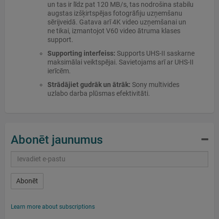
un tas ir līdz pat 120 MB/s, tas nodrošina stabilu
augstas izšķirtspējas fotogrāfiju uzņemšanu
sērijveidā. Gatava arī 4K video uzņemšanai un
ne tikai, izmantojot V60 video ātruma klases
support.
Supporting interfeiss:
Supports UHS-II saskarne
maksimālai veiktspējai. Savietojams arī ar UHS-II
ierīcēm.
Strādājiet gudrāk un ātrāk:
Sony multivides
uzlabo darba plūsmas efektivitāti.
Abonēt jaunumus
Abonēt
Learn more about subscriptions