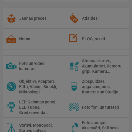
Jaunās preces
Atlaides!
Noma
BLOG, raksti
Atmiņas kartes,
Foto un video
Akumulatori, Kameru
kameras
gripi, Kameru
siksniņas, Piederumi
Objektīvi, Adapteri,
Zibspuldzes
tīrīšanai
Filtri, Vāciņi, Binokļi,
apgaismojums,
Mikroskopi
Kameras un Studijas
zibspuldzes, Radio
LED Gaismas paneļi,
palaidēji
LED Tubes,
Foto foni un turētāji
Gredzenveida
lampas, Monobloki,
Foto studijas
Prožektori,
Statīvi, Monopodi,
aksesuāri, Softboksi,
Fluorescējošās,
Statīvu galvas