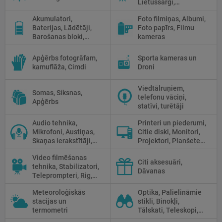
Lietussargi,
Halogānās
Reflektori, Atstarotāji,
apgaismojums
Akumulatori,
Foto filmiņas, Albumi,
Priekšmetu galdi
Baterijas, Lādētāji,
Foto papīrs, Filmu
Barošanas bloki,
kameras
Saules paneļi
Apģērbs fotogrāfam,
Sporta kameras un
kamuflāža, Cimdi
Droni
Viedtālruņiem,
Somas, Siksnas,
telefonu vāciņi,
Apģērbs
statīvi, turētāji
Audio tehnika,
Printeri un piederumi,
Mikrofoni, Austiņas,
Citie diski, Monitori,
Skaņas ierakstītāji,
Projektori, Planšetes,
Mikserpultis, Vadi
Fotopapīrs
Video filmēšanas
Citi aksesuāri,
tehnika, Stabilizatori,
Dāvanas
Teleprompteri, Rig,
Cage
Meteoroloģiskās
Optika, Palielināmie
stacijas un
stikli, Binokļi,
termometri
Tālskati, Teleskopi,
Optiskie tēmekļi,