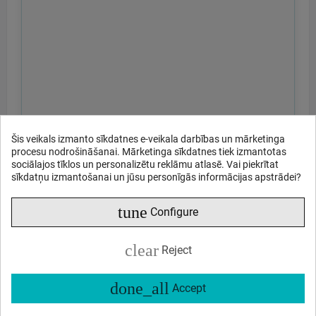
Šis veikals izmanto sīkdatnes e-veikala darbības un mārketinga
procesu nodrošināšanai. Mārketinga sīkdatnes tiek izmantotas
sociālajos tīklos un personalizētu reklāmu atlasē. Vai piekrītat
sīkdatņu izmantošanai un jūsu personīgās informācijas apstrādei?
tune
Configure
clear
Reject
done_all
Accept