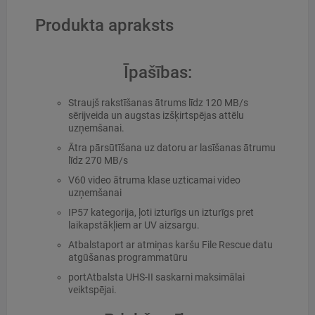
Produkta apraksts
Īpašības:
Straujš rakstīšanas ātrums līdz 120 MB/s
sērijveida un augstas izšķirtspējas attēlu
uzņemšanai.
Ātra pārsūtīšana uz datoru ar lasīšanas ātrumu
līdz 270 MB/s
V60 video ātruma klase uzticamai video
uzņemšanai
IP57 kategorija, ļoti izturīgs un izturīgs pret
laikapstākļiem ar UV aizsargu.
Atbalstaport ar atmiņas karšu File Rescue datu
atgūšanas programmatūru
portAtbalsta UHS-II saskarni maksimālai
veiktspējai.