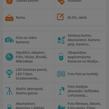
Jaunās preces
Atlaides!
Noma
BLOG, raksti
Atmiņas kartes,
Foto un video
Akumulatori, Kameru
kameras
gripi, Kameru
siksniņas, Piederumi
Objektīvi, Adapteri,
Zibspuldzes
tīrīšanai
Filtri, Vāciņi, Binokļi,
apgaismojums,
Mikroskopi
Kameras un Studijas
zibspuldzes, Radio
LED Gaismas paneļi,
palaidēji
LED Tubes,
Foto foni un turētāji
Gredzenveida
lampas, Monobloki,
Foto studijas
Prožektori,
Statīvi, Monopodi,
aksesuāri, Softboksi,
Fluorescējošās,
Statīvu galvas
Lietussargi,
Halogānās
Reflektori, Atstarotāji,
apgaismojums
Akumulatori,
Foto filmiņas, Albumi,
Priekšmetu galdi
Baterijas, Lādētāji,
Foto papīrs, Filmu