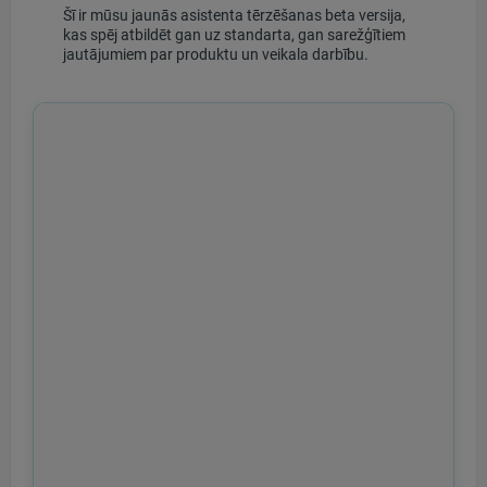
Šī ir mūsu jaunās asistenta tērzēšanas beta versija,
kas spēj atbildēt gan uz standarta, gan sarežģītiem
jautājumiem par produktu un veikala darbību.