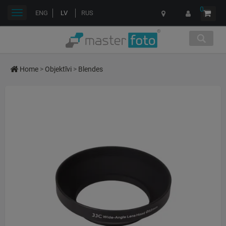
0
Toggle
ENG
LV
RUS
navigation
Home
>
Objektīvi
>
Blendes