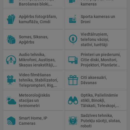
Barošanas bloki,
kameras
Saules paneļi
Apģērbs fotogrāfam,
Sporta kameras un
kamuflāža, Cimdi
Droni
Viedtālruņiem,
Somas, Siksnas,
telefonu vāciņi,
Apģērbs
statīvi, turētāji
Audio tehnika,
Printeri un piederumi,
Mikrofoni, Austiņas,
Citie diski, Monitori,
Skaņas ierakstītāji,
Projektori, Planšetes,
Mikserpultis, Vadi
Fotopapīrs
Video filmēšanas
Citi aksesuāri,
tehnika, Stabilizatori,
Dāvanas
Teleprompteri, Rig,
Cage
Meteoroloģiskās
Optika, Palielināmie
stacijas un
stikli, Binokļi,
termometri
Tālskati, Teleskopi,
Optiskie tēmekļi,
Sadzīves tehnika,
Mikroskopi,
Smart Home, IP
Putekļu sūcēji, slotas,
Termokameras, Nakts
Cameras
roboti
redzamība