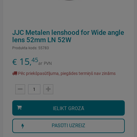
JJC Metalen lenshood for Wide angle
lens 52mm LN 52W
Produkta kods:
55783
15
45
€
,
ar PVN
Pēc priekšpasūtījuma, piegādes termiņš nav zināms
IELIKT GROZĀ
PASŪTI UZREIZ