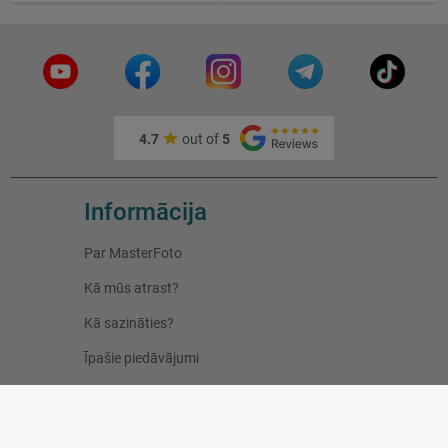
4.7
out of
5
Informācija
Par MasterFoto
Kā mūs atrast?
Kā sazināties?
Īpašie piedāvājumi
Jauni produkti
Pirktākie produkti