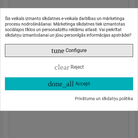
Šis veikals izmanto sīkdatnes e-veikala darbības un mārketinga
procesu nodrošināšanai. Mārketinga sīkdatnes tiek izmantotas
sociālajos tīklos un personalizētu reklāmu atlasē. Vai piekrītat
sīkdatņu izmantošanai un jūsu personīgās informācijas apstrādei?
tune
Configure
clear
Reject
done_all
Accept
Privātuma un sīkdatņu politika