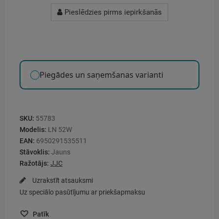
Pieslēdzies pirms iepirkšanās
Piegādes un saņemšanas varianti
SKU:
55783
Modelis:
LN 52W
EAN:
6950291535511
Stāvoklis:
Jauns
Ražotājs:
JJC
Uzrakstīt atsauksmi
Uz speciālo pasūtījumu ar priekšapmaksu
Patīk