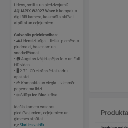
Ūdens, smiltis un piedzīvojumi?
AQUAPIX W3027 Wave
ir kompakta
digitālā kamera, kas radīta aktīvai
atpūtai un ceļojumiem.
Galvenās priekšrocības:
•
🌊
Ūdensizturīga – lieliski piemērota
pludmalei, baseinam un
snorkelēšanai
•
📷
Augstas izšķirtspējas foto un Full
HD video
•
🖥
2.7" LCD ekrāns ērtai kadru
apskatei
•
👜
Kompakta un viegla – vienmēr
paņemama līdzi
•
❄️
Stilīga
Ice Blue
krāsa
Ideāla kamera vasaras
Produkta
piedzīvojumiem, ceļojumiem un
ģimenes atpūtai.
👉
Skaties vairāk