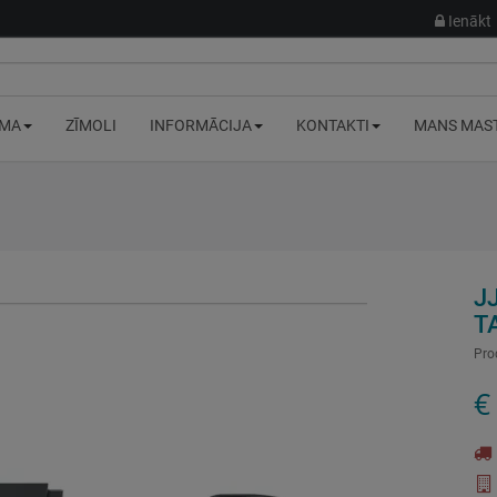
Ienākt
MA
ZĪMOLI
INFORMĀCIJA
KONTAKTI
MANS MAS
J
T
Pro
€