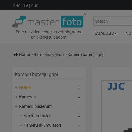
ENG
LV
RUS
Search
Foto un video tehnikas veikals, noma
KATALOGS
NO
un ekspertu padomi
Home
>
Barošanas avoti
>
Kameru bateriju gripi
Kameru bateriju gripi
NOMA
Kameras
Kameru piederumi
Atmiņas kartes
Kameru akumulatori