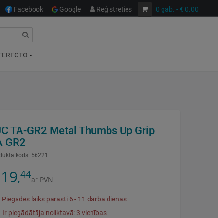
Facebook
Google
Reģistrēties
0
gab.
- € 0.00
TERFOTO
JC TA-GR2 Metal Thumbs Up Grip
A GR2
dukta kods:
56221
19
44
,
ar PVN
Piegādes laiks parasti 6 - 11 darba dienas
Ir piegādātāja noliktavā: 3 vienības