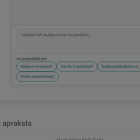
vai pajautājiet par
Kādas ir funkcijas?
Vai šis ir noliktavā?
Īpašie piedāvājumi un 
Kādas atsauksmes?
 apraksts