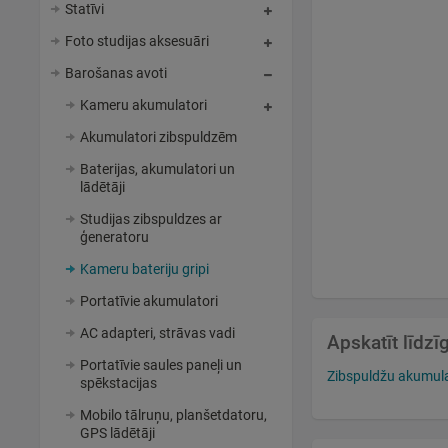
Statīvi
Foto studijas aksesuāri
Barošanas avoti
Kameru akumulatori
Akumulatori zibspuldzēm
Baterijas, akumulatori un
lādētāji
Studijas zibspuldzes ar
ģeneratoru
Kameru bateriju gripi
Portatīvie akumulatori
AC adapteri, strāvas vadi
Apskatīt līdz
Portatīvie saules paneļi un
Zibspuldžu akumulat
spēkstacijas
Mobilo tālruņu, planšetdatoru,
GPS lādētāji