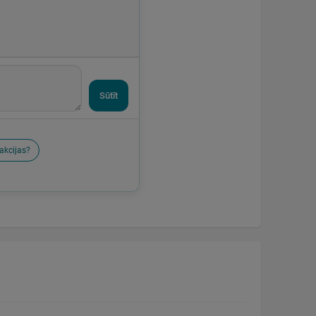
Sūtīt
akcijas?