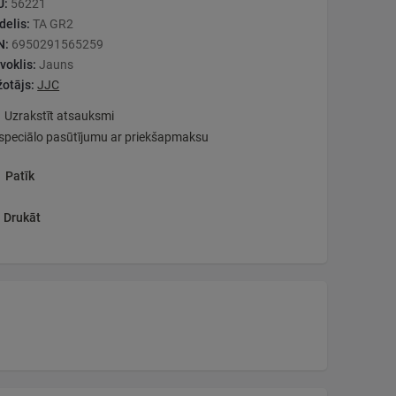
U:
56221
elis:
TA GR2
N:
6950291565259
voklis:
Jauns
otājs:
JJC
Uzrakstīt atsauksmi
speciālo pasūtījumu ar priekšapmaksu
Patīk
Drukāt