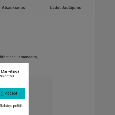
Atsauksmes
Uzdot Jautājumu
tbildēt gan uz standarta,
. Mārketinga
 sīkdatņu
ll
Accept
īkdatņu politika