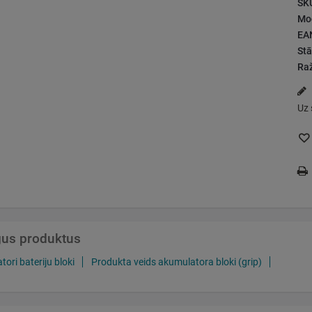
SK
Mod
EA
Stā
Raž
Uz 
īgus produktus
ori bateriju bloki
Produkta veids akumulatora bloki (grip)