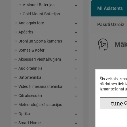
V-Mount Baterijas
MI Asistents
Gold Mount Baterijas
Analogais foto
Pasūti Uzreiz
Apģērbs
Droni un Sporta kameras
Māks
Somas & Koferi
Aksesuāri Viedtālruņiem
Audio tehnika
Datortehnika
Šis veikals izm
sīkdatnes tiek 
Video filmēšanas tehnika
izmantošanai u
Citi aksesuāri
tune
C
Meteoroloģiskās stacijas
Optika
Smart Home