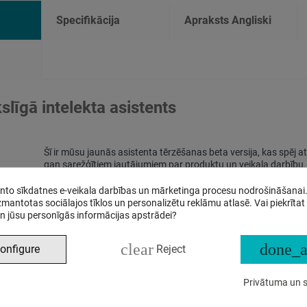
Specifikācija
Apraksts Angliski
līgā intelekta asistents
Šī ir mūsu jaunās asistenta tērzēšanas beta versija, kas spēj a
gan sarežģītiem jautājumiem par produktu un veikala darbību.
anto sīkdatnes e-veikala darbības un mārketinga procesu nodrošināšanai
izmantotas sociālajos tīklos un personalizētu reklāmu atlasē. Vai piekrītat
n jūsu personīgās informācijas apstrādei?
clear
done_a
onfigure
Reject
Privātuma un s