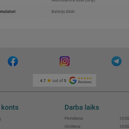
Akumulatora bloki (Grip)
mulatori
Bateriju bloki
4.7
out of
5
 konts
Darba laiks
Pirmdiena:
10:00
i
Otrdiena:
10:00