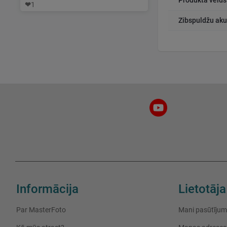
Produkta veids
❤
1
Zibspuldžu aku
Informācija
Lietotāja
Par MasterFoto
Mani pasūtījum