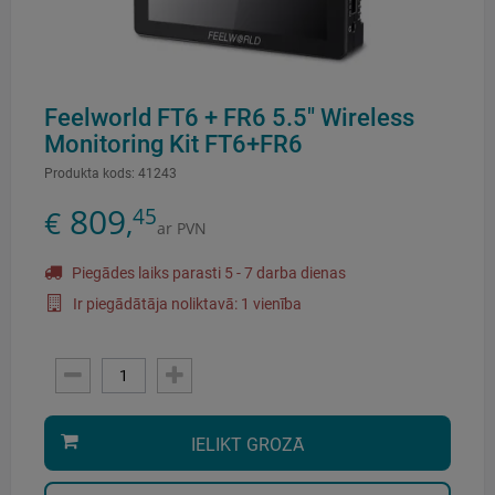
Feelworld FT6 + FR6 5.5" Wireless
Monitoring Kit FT6+FR6
Produkta kods:
41243
809
45
€
,
ar PVN
Piegādes laiks parasti 5 - 7 darba dienas
Ir piegādātāja noliktavā: 1 vienība
IELIKT GROZĀ