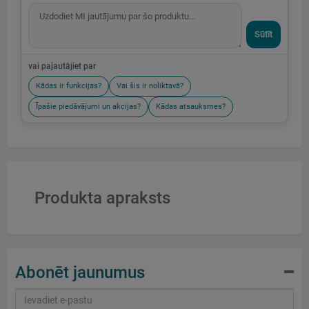
Sūtīt
vai pajautājiet par
Kādas ir funkcijas?
Vai šis ir noliktavā?
Īpašie piedāvājumi un akcijas?
Kādas atsauksmes?
Produkta apraksts
Abonēt jaunumus