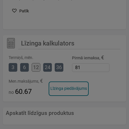
Patīk
Līzinga kalkulators
€
Termiņš, mēn.
Pirmā iemaksa,
3
6
12
24
36
€
Men.maksājums,
Līzinga piedāvājums
60.67
no
Apskatīt līdzīgus produktus