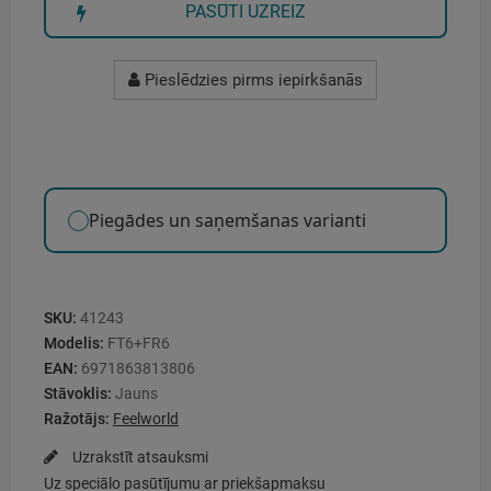
PASŪTI UZREIZ
Pieslēdzies pirms iepirkšanās
Piegādes un saņemšanas varianti
SKU:
41243
Modelis:
FT6+FR6
EAN:
6971863813806
Stāvoklis:
Jauns
Ražotājs:
Feelworld
Uzrakstīt atsauksmi
Uz speciālo pasūtījumu ar priekšapmaksu