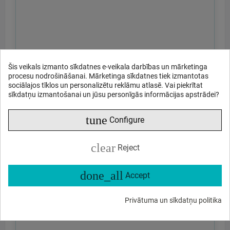
Šis veikals izmanto sīkdatnes e-veikala darbības un mārketinga
procesu nodrošināšanai. Mārketinga sīkdatnes tiek izmantotas
sociālajos tīklos un personalizētu reklāmu atlasē. Vai piekrītat
sīkdatņu izmantošanai un jūsu personīgās informācijas apstrādei?
tune
Configure
clear
Reject
done_all
Accept
Privātuma un sīkdatņu politika