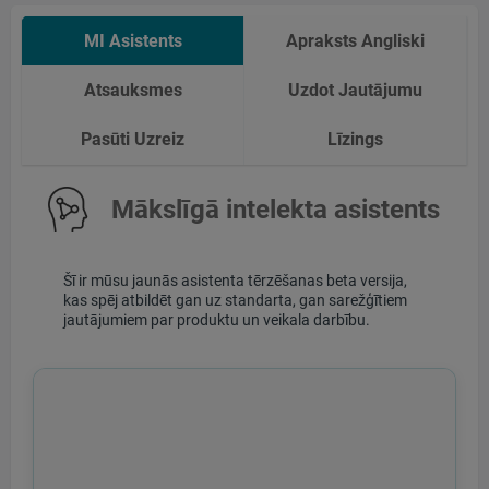
MI Asistents
Apraksts Angliski
Atsauksmes
Uzdot Jautājumu
Pasūti Uzreiz
Līzings
Mākslīgā intelekta asistents
Šī ir mūsu jaunās asistenta tērzēšanas beta versija,
kas spēj atbildēt gan uz standarta, gan sarežģītiem
jautājumiem par produktu un veikala darbību.