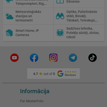
Dāvanas
Teleprompteri, Rig,
Cage
Meteoroloģiskās
Optika, Palielināmie
stacijas un
stikli, Binokļi,
termometri
Tālskati, Teleskopi,
Optiskie tēmekļi,
Sadzīves tehnika,
Mikroskopi,
Smart Home, IP
Putekļu sūcēji, slotas,
Termokameras, Nakts
Cameras
roboti
redzamība
4.7
out of
5
Informācija
Par MasterFoto