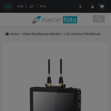
0
Toggle
ENG
LV
RUS
navigation
Home
>
Video filmēšanas tehnika
>
LCD monitori filmēšanai