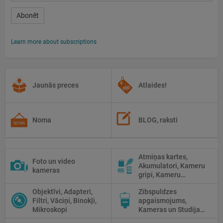
Abonēt
Learn more about subscriptions
Jaunās preces
Atlaides!
Noma
BLOG, raksti
Atmiņas kartes,
Foto un video
Akumulatori, Kameru
kameras
gripi, Kameru
siksniņas, Piederumi
Objektīvi, Adapteri,
Zibspuldzes
tīrīšanai
Filtri, Vāciņi, Binokļi,
apgaismojums,
Mikroskopi
Kameras un Studijas
zibspuldzes, Radio