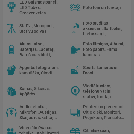
LED Gaismas paneļi,
palaidēji
LED Tubes,
Foto foni un turētāji
Gredzenveida
lampas, Monobloki,
Foto studijas
Prožektori,
Statīvi, Monopodi,
aksesuāri, Softboksi,
Fluorescējošās,
Statīvu galvas
Lietussargi,
Halogānās
Reflektori, Atstarotāji,
apgaismojums
Akumulatori,
Foto filmiņas, Albumi,
Priekšmetu galdi
Baterijas, Lādētāji,
Foto papīrs, Filmu
Barošanas bloki,
kameras
Saules paneļi
Apģērbs fotogrāfam,
Sporta kameras un
kamuflāža, Cimdi
Droni
Viedtālruņiem,
Somas, Siksnas,
telefonu vāciņi,
Apģērbs
statīvi, turētāji
Audio tehnika,
Printeri un piederumi,
Mikrofoni, Austiņas,
Citie diski, Monitori,
Skaņas ierakstītāji,
Projektori, Planšetes,
Mikserpultis, Vadi
Fotopapīrs
Video filmēšanas
Citi aksesuāri,
tehnika, Stabilizatori,