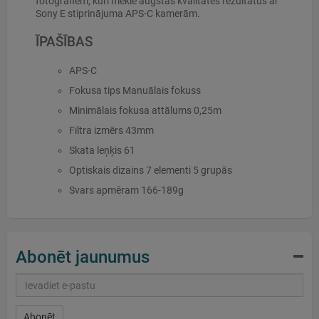
fotogrāfiem, kuri meklē augstas kvalitātes rezultātus ar
Sony E stiprinājuma APS-C kamerām.
ĪPAŠĪBAS
APS-C
Fokusa tips Manuālais fokuss
Minimālais fokusa attālums 0,25m
Filtra izmērs 43mm
Skata leņķis 61
Optiskais dizains 7 elementi 5 grupās
Svars apmēram 166-189g
Abonēt jaunumus
Abonēt