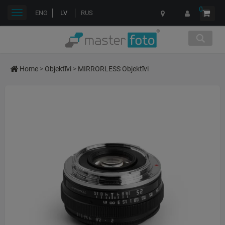
0
Toggle
ENG
LV
RUS
navigation
Home
>
Objektīvi
>
MIRRORLESS Objektīvi