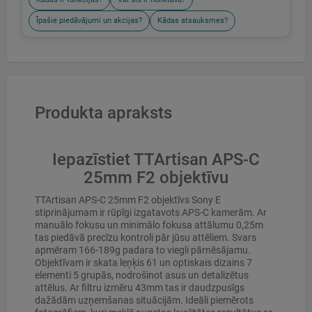
Īpašie piedāvājumi un akcijas?
Kādas atsauksmes?
Produkta apraksts
Iepazīstiet TTArtisan APS-C
25mm F2 objektīvu
TTArtisan APS-C 25mm F2 objektīvs Sony E
stiprinājumam ir rūpīgi izgatavots APS-C kamerām. Ar
manuālo fokusu un minimālo fokusa attālumu 0,25m
tas piedāvā precīzu kontroli pār jūsu attēliem. Svars
apmēram 166-189g padara to viegli pārnēsājamu.
Objektīvam ir skata leņķis 61 un optiskais dizains 7
elementi 5 grupās, nodrošinot asus un detalizētus
attēlus. Ar filtru izmēru 43mm tas ir daudzpusīgs
dažādām uzņemšanas situācijām. Ideāli piemērots