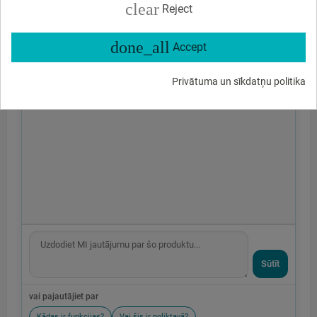
clear
Reject
done_all
Accept
Privātuma un sīkdatņu politika
Sūtīt
vai pajautājiet par
Kādas ir funkcijas?
Vai šis ir noliktavā?