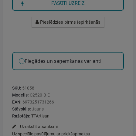
PASŪTI UZREIZ
Pieslēdzies pirms iepirkšanās
Piegādes un saņemšanas varianti
SKU:
51058
Modelis:
C2520-B-E
EAN:
6973251731266
Stāvoklis:
Jauns
Ražotājs:
TTArtisan
Uzrakstīt atsauksmi
Uz speciālo pasūtījumu ar priekšapmaksu