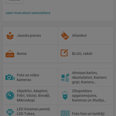
Learn more about subscriptions
Jaunās preces
Atlaides!
Noma
BLOG, raksti
Atmiņas kartes,
Foto un video
Akumulatori, Kameru
kameras
gripi, Kameru
siksniņas, Piederumi
Objektīvi, Adapteri,
Zibspuldzes
tīrīšanai
Filtri, Vāciņi, Binokļi,
apgaismojums,
Mikroskopi
Kameras un Studijas
zibspuldzes, Radio
LED Gaismas paneļi,
palaidēji
LED Tubes,
Foto foni un turētāji