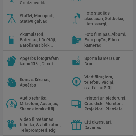
Gredzenveida
lampas, Monobloki,
Foto studijas
Prožektori,
Statīvi, Monopodi,
aksesuāri, Softboksi,
Fluorescējošās,
Statīvu galvas
Lietussargi,
Halogānās
Reflektori, Atstarotāji,
apgaismojums
Akumulatori,
Foto filmiņas, Albumi,
Priekšmetu galdi
Baterijas, Lādētāji,
Foto papīrs, Filmu
Barošanas bloki,
kameras
Saules paneļi
Apģērbs fotogrāfam,
Sporta kameras un
kamuflāža, Cimdi
Droni
Viedtālruņiem,
Somas, Siksnas,
telefonu vāciņi,
Apģērbs
statīvi, turētāji
Audio tehnika,
Printeri un piederumi,
Mikrofoni, Austiņas,
Citie diski, Monitori,
Skaņas ierakstītāji,
Projektori, Planšetes,
Mikserpultis, Vadi
Fotopapīrs
Video filmēšanas
Citi aksesuāri,
tehnika, Stabilizatori,
Dāvanas
Teleprompteri, Rig,
Cage