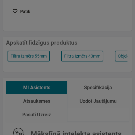
Patīk
Apskatīt līdzīgus produktus
Filtra Izmērs 55mm
Filtra Izmērs 43mm
Objektīva
MI Asistents
Specifikācija
Atsauksmes
Uzdot Jautājumu
Pasūti Uzreiz
Mākslīgā intelekta asistents