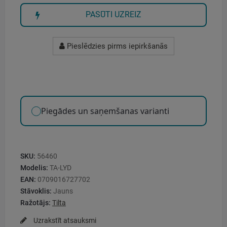
PASŪTI UZREIZ
Pieslēdzies pirms iepirkšanās
Piegādes un saņemšanas varianti
SKU:
56460
Modelis:
TA-LYD
EAN:
0709016727702
Stāvoklis:
Jauns
Ražotājs:
Tilta
Uzrakstīt atsauksmi