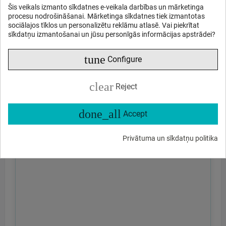
Šis veikals izmanto sīkdatnes e-veikala darbības un mārketinga
procesu nodrošināšanai. Mārketinga sīkdatnes tiek izmantotas
sociālajos tīklos un personalizētu reklāmu atlasē. Vai piekrītat
sīkdatņu izmantošanai un jūsu personīgās informācijas apstrādei?
tune
Configure
clear
Reject
done_all
Accept
Privātuma un sīkdatņu politika