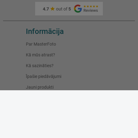
4.7
out of
5
Informācija
Par MasterFoto
Kā mūs atrast?
Kā sazināties?
Īpašie piedāvājumi
Jauni produkti
Pirktākie produkti
Blog
Lietotāja konts