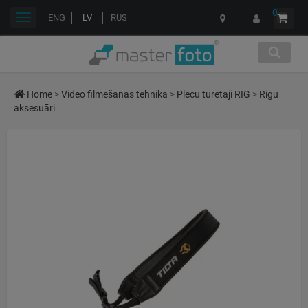
0
Toggle
ENG
LV
RUS
navigation
Home
>
Video filmēšanas tehnika
>
Plecu turētāji RIG
>
Rigu
aksesuāri