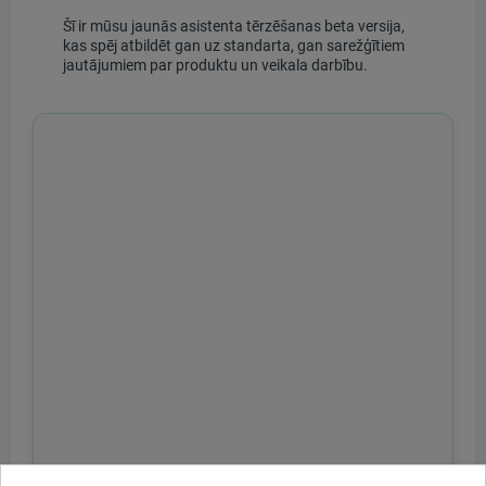
Šī ir mūsu jaunās asistenta tērzēšanas beta versija,
kas spēj atbildēt gan uz standarta, gan sarežģītiem
jautājumiem par produktu un veikala darbību.