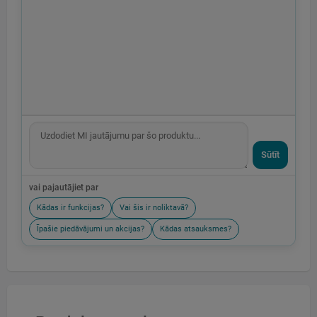
Sūtīt
vai pajautājiet par
Kādas ir funkcijas?
Vai šis ir noliktavā?
Īpašie piedāvājumi un akcijas?
Kādas atsauksmes?