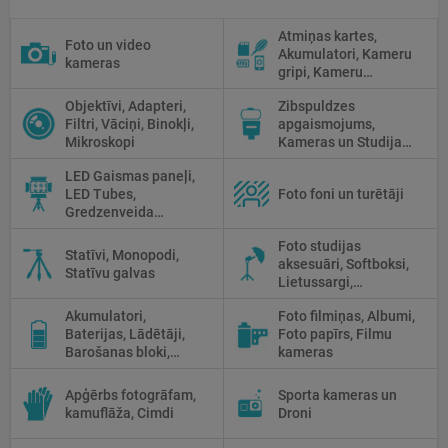
Atmiņas kartes,
Foto un video
Akumulatori, Kameru
kameras
gripi, Kameru
siksniņas, Piederumi
Objektīvi, Adapteri,
Zibspuldzes
tīrīšanai
Filtri, Vāciņi, Binokļi,
apgaismojums,
Mikroskopi
Kameras un Studijas
zibspuldzes, Radio
LED Gaismas paneļi,
palaidēji
LED Tubes,
Foto foni un turētāji
Gredzenveida
lampas, Monobloki,
Foto studijas
Prožektori,
Statīvi, Monopodi,
aksesuāri, Softboksi,
Fluorescējošās,
Statīvu galvas
Lietussargi,
Halogānās
Reflektori, Atstarotāji,
apgaismojums
Akumulatori,
Foto filmiņas, Albumi,
Priekšmetu galdi
Baterijas, Lādētāji,
Foto papīrs, Filmu
Barošanas bloki,
kameras
Saules paneļi
Apģērbs fotogrāfam,
Sporta kameras un
kamuflāža, Cimdi
Droni