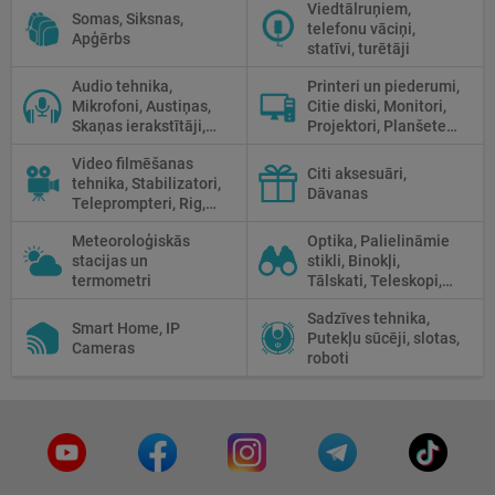
Viedtālruņiem,
Somas, Siksnas,
telefonu vāciņi,
Apģērbs
statīvi, turētāji
Audio tehnika,
Printeri un piederumi,
Mikrofoni, Austiņas,
Citie diski, Monitori,
Skaņas ierakstītāji,
Projektori, Planšetes,
Mikserpultis, Vadi
Fotopapīrs
Video filmēšanas
Citi aksesuāri,
tehnika, Stabilizatori,
Dāvanas
Teleprompteri, Rig,
Cage
Meteoroloģiskās
Optika, Palielināmie
stacijas un
stikli, Binokļi,
termometri
Tālskati, Teleskopi,
Optiskie tēmekļi,
Sadzīves tehnika,
Mikroskopi,
Smart Home, IP
Putekļu sūcēji, slotas,
Termokameras, Nakts
Cameras
roboti
redzamība