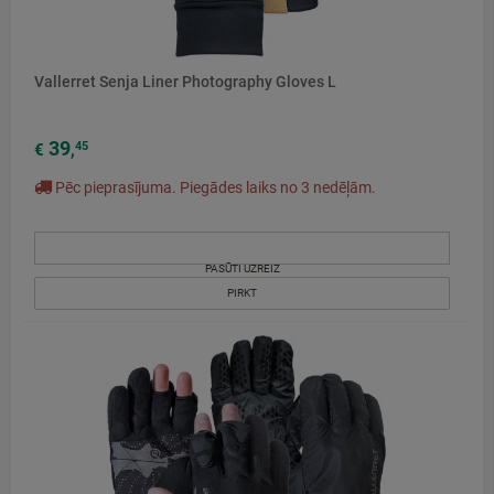
Vallerret Senja Liner Photography Gloves L
39
45
€
,
Pēc pieprasījuma. Piegādes laiks no 3 nedēļām.
PASŪTI UZREIZ
PIRKT