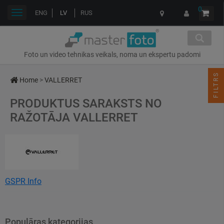
0
Toggle
ENG
LV
RUS
navigation
Foto un video tehnikas veikals, noma un ekspertu padomi
FILTRS
Home
>
VALLERRET
PRODUKTUS SARAKSTS NO
RAŽOTĀJA VALLERRET
GSPR Info
Name: Vallerret AS
Address: Bavallsvegen 48, 5710 Skulestadmo, Norway
Populāras kategorijas