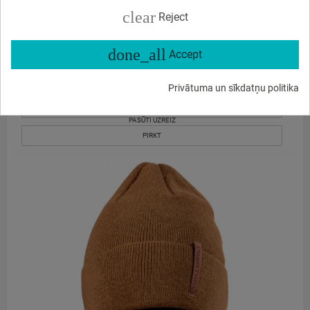
Vallerret Power Stretch Pro Liner with Touch XS
clear
Reject
32
45
€
,
done_all
Accept
Piegādes laiks parasti 5 - 6 dienas
Privātuma un sīkdatņu politika
PASŪTI UZREIZ
PIRKT