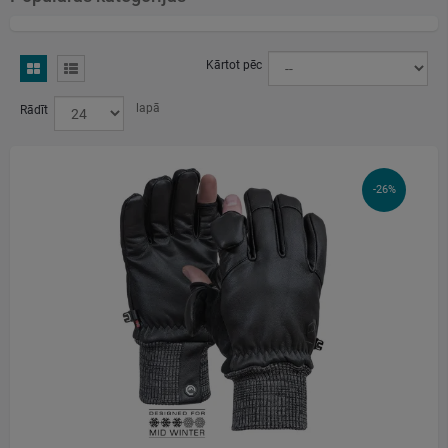
Email: support@photographygloves.com
Web: https://photographygloves.com/pages/contact-us
Kārtot pēc
CheckedAt: 2026-04-01
lapā
Rādīt
Source: photographygloves.com
-26%
Name: Focus Nordic AB
Address: Bergsjödalen 48, 415 68 Gothenburg, Sweden
Web: https://www.focusnordic.com/contact-us/
Source: Google Maps
CheckedAt: 2026-03-24