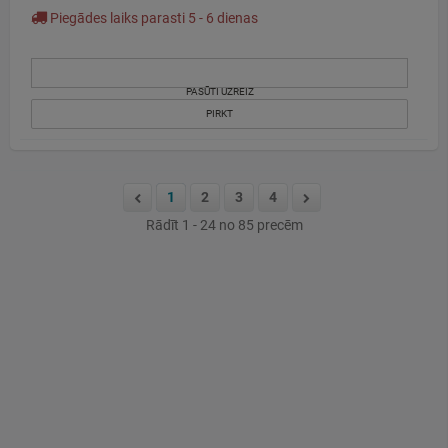
Piegādes laiks parasti 5 - 6 dienas
PASŪTI UZREIZ
PIRKT
1
2
3
4
Rādīt 1 - 24 no 85 precēm