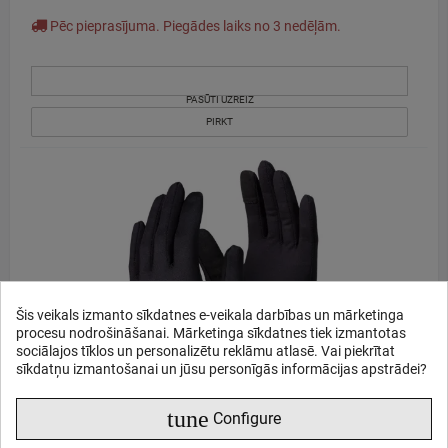
Pēc pieprasījuma. Piegādes laiks no 3 nedēļām.
PASŪTI UZREIZ
PIRKT
Šis veikals izmanto sīkdatnes e-veikala darbības un mārketinga
procesu nodrošināšanai. Mārketinga sīkdatnes tiek izmantotas
sociālajos tīklos un personalizētu reklāmu atlasē. Vai piekrītat
sīkdatņu izmantošanai un jūsu personīgās informācijas apstrādei?
tune
Configure