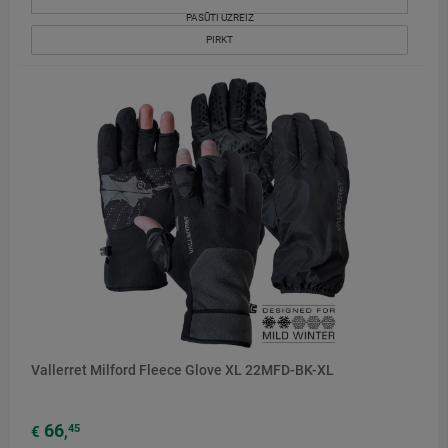
PASŪTI UZREIZ
PIRKT
Vallerret Milford Fleece Glove XL 22MFD-BK-XL
66
45
€
,