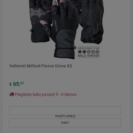
Vallerret Milford Fleece Glove XS
65
57
€
,
Piegādes laiks parasti 5 - 6 dienas
PASŪTI UZREIZ
PIRKT