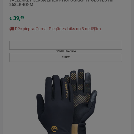
26SLR-BK-M
39
45
€
,
Pēc pieprasījuma. Piegādes laiks no 3 nedēļām.
PASŪTI UZREIZ
PIRKT