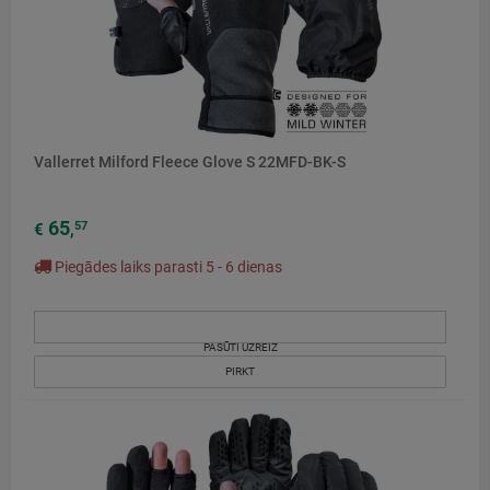
Vallerret Milford Fleece Glove S 22MFD-BK-S
65
57
€
,
Piegādes laiks parasti 5 - 6 dienas
PASŪTI UZREIZ
PIRKT