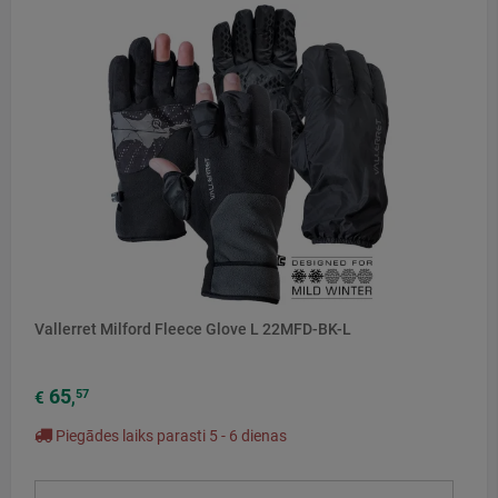
Vallerret Milford Fleece Glove L 22MFD-BK-L
65
57
€
,
Piegādes laiks parasti 5 - 6 dienas