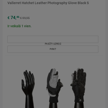
Vallerret Hatchet Leather Photography Glove Black S
74
46
€
,
€ 99,95
Ir veikalā
1
vien.
PASŪTI UZREIZ
PIRKT