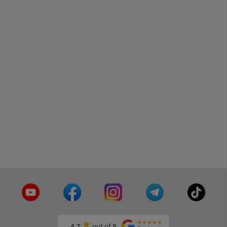
4.7
out of
5