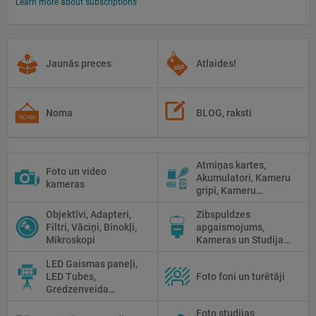
Learn more about subscriptions
Jaunās preces
Atlaides!
Noma
BLOG, raksti
Atmiņas kartes,
Foto un video
Akumulatori, Kameru
kameras
gripi, Kameru
siksniņas, Piederumi
Objektīvi, Adapteri,
Zibspuldzes
tīrīšanai
Filtri, Vāciņi, Binokļi,
apgaismojums,
Mikroskopi
Kameras un Studijas
zibspuldzes, Radio
LED Gaismas paneļi,
palaidēji
LED Tubes,
Foto foni un turētāji
Gredzenveida
lampas, Monobloki,
Foto studijas
Prožektori,