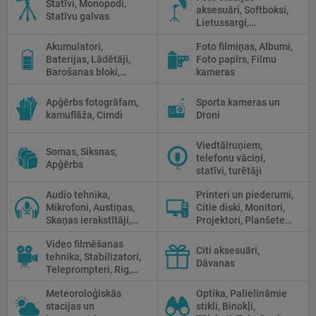
Statīvi, Monopodi,
aksesuāri, Softboksi,
Fluorescējošās,
Statīvu galvas
Lietussargi,
Halogānās
Reflektori, Atstarotāji,
apgaismojums
Akumulatori,
Foto filmiņas, Albumi,
Priekšmetu galdi
Baterijas, Lādētāji,
Foto papīrs, Filmu
Barošanas bloki,
kameras
Saules paneļi
Apģērbs fotogrāfam,
Sporta kameras un
kamuflāža, Cimdi
Droni
Viedtālruņiem,
Somas, Siksnas,
telefonu vāciņi,
Apģērbs
statīvi, turētāji
Audio tehnika,
Printeri un piederumi,
Mikrofoni, Austiņas,
Citie diski, Monitori,
Skaņas ierakstītāji,
Projektori, Planšetes,
Mikserpultis, Vadi
Fotopapīrs
Video filmēšanas
Citi aksesuāri,
tehnika, Stabilizatori,
Dāvanas
Teleprompteri, Rig,
Cage
Meteoroloģiskās
Optika, Palielināmie
stacijas un
stikli, Binokļi,