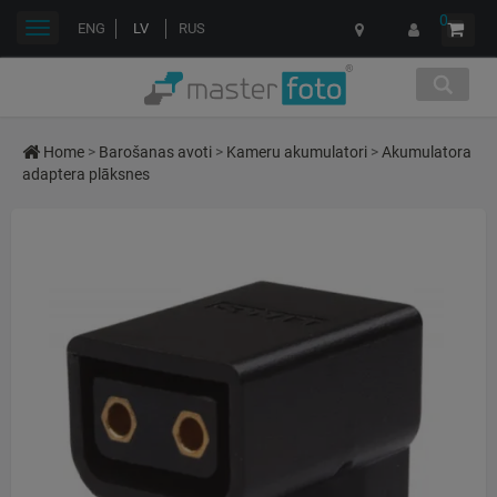
0
Toggle
ENG
LV
RUS
navigation
Home
>
Barošanas avoti
>
Kameru akumulatori
>
Akumulatora
adaptera plāksnes