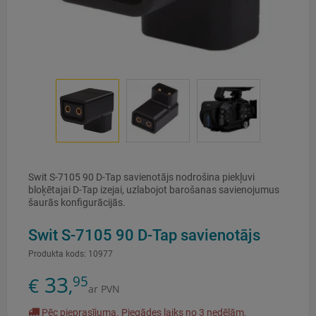
Swit S-7105 90 D-Tap savienotājs nodrošina piekļuvi
bloķētajai D-Tap izejai, uzlabojot barošanas savienojumus
šaurās konfigurācijās.
Swit S-7105 90 D-Tap savienotājs
Produkta kods:
10977
33
95
€
,
ar PVN
Pēc pieprasījuma. Piegādes laiks no 3 nedēļām.