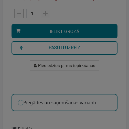
IELIKT GROZĀ
PASŪTI UZREIZ
Pieslēdzies pirms iepirkšanās
Piegādes un saņemšanas varianti
SKU:
10977