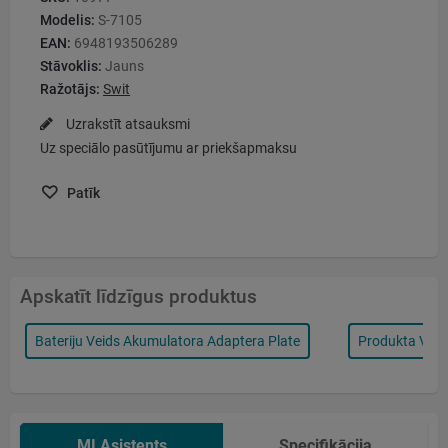
Modelis:
S-7105
EAN:
6948193506289
Stāvoklis:
Jauns
Ražotājs:
Swit
Uzrakstīt atsauksmi
Uz speciālo pasūtījumu ar priekšapmaksu
Patīk
Apskatīt līdzīgus produktus
Bateriju Veids Akumulatora Adaptera Plate
Produkta Veids
MI Asistents
Specifikācija