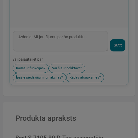
Sūtīt
vai pajautājiet par
Kādas ir funkcijas?
Vai šis ir noliktavā?
Īpašie piedāvājumi un akcijas?
Kādas atsauksmes?
Produkta apraksts
Swit S-7105 90 D-Tap savienotājs