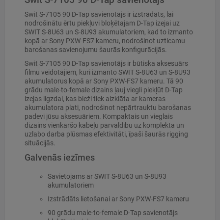
Swit S-7105 90 D-Tap savienotājs ir izstrādāts, lai
nodrošinātu ērtu piekļuvi bloķētajam D-Tap izejai uz
SWIT S-8U63 un S-8U93 akumulatoriem, kad to izmanto
kopā ar Sony PXW-FS7 kameru, nodrošinot uzticamu
barošanas savienojumu šaurās konfigurācijās.
Swit S-7105 90 D-Tap savienotājs ir būtiska aksesuārs
filmu veidotājiem, kuri izmanto SWIT S-8U63 un S-8U93
akumulatorus kopā ar Sony PXW-FS7 kameru. Tā 90
grādu male-to-female dizains ļauj viegli piekļūt D-Tap
izejas ligzdai, kas bieži tiek aizklāta ar kameras
akumulatora plati, nodrošinot nepārtrauktu barošanas
padevi jūsu aksesuāriem. Kompaktais un vieglais
dizains vienkāršo kabeļu pārvaldību uz komplekta un
uzlabo darba plūsmas efektivitāti, īpaši šaurās rigging
situācijās.
Galvenās iezīmes
Savietojams ar SWIT S-8U63 un S-8U93
akumulatoriem
Izstrādāts lietošanai ar Sony PXW-FS7 kameru
90 grādu male-to-female D-Tap savienotājs