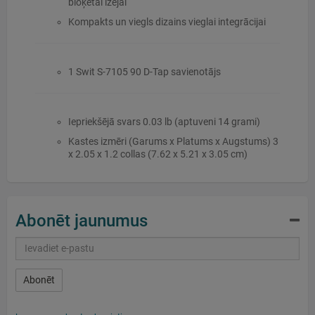
bloķētai izejai
Kompakts un viegls dizains vieglai integrācijai
1 Swit S-7105 90 D-Tap savienotājs
Iepriekšējā svars 0.03 lb (aptuveni 14 grami)
Kastes izmēri (Garums x Platums x Augstums) 3
x 2.05 x 1.2 collas (7.62 x 5.21 x 3.05 cm)
Abonēt jaunumus
Abonēt