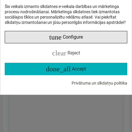
Šis veikals izmanto sīkdatnes e-veikala darbības un mārketinga
procesu nodrošināšanai. Mārketinga sīkdatnes tiek izmantotas
sociālajos tīklos un personalizētu reklāmu atlasē. Vai piekrītat
sīkdatņu izmantošanai un jūsu personīgās informācijas apstrādei?
tune
Configure
clear
Reject
done_all
Accept
Privātuma un sīkdatņu politika