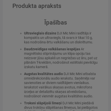
Produkta apraksts
Īpašības
Ultravieglais dizains
DJI Мiс Мini raidītājs ir
kompakts un ultraviegls, tā svars ir tikai 10 g,
kas nodrošina ērtu valkāšanu un diskrētumu.
Daudzveidīgas valkāšanas iespējas
Ar
magnētisko stiprinājumu un klipa opciju tas
neizsver jūsu apkakli un negriežas uz āru, pat uz
plānām T-kreklām, nodrošinot estētiski pievilcīgu
izskatu kamerā.
Augstas kvalitātes audio
DJI Мiс Мini atbalsta
omnidirekcionālu audio ierakstu. Saņēmējs var
savienoties ar diviem raidītājiem vienlaikus.
Ierakstot vairākus skaņas avotus, mikrofons
izceļas ar detalizētu skaņas atveidošanu,
nodrošinot vienmēr augstas kvalitātes audio.
Troksni slāpējoši līmeņi
DJI Мiс Мini piedāvā
divus trokšņu slāpēšanas līmeņus, lai pielāgotos