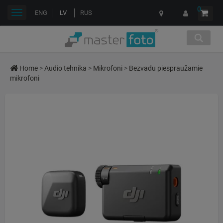
0
Toggle
ENG
LV
RUS
navigation
Home
>
Audio tehnika
>
Mikrofoni
>
Bezvadu piespraužamie
mikrofoni