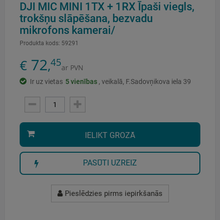
DJI MIC MINI 1TX + 1RX Īpaši viegls,
trokšņu slāpēšana, bezvadu
mikrofons kamerai/
Produkta kods:
59291
72
45
€
,
ar PVN
Ir uz vietas
5
vienības
, veikalā, F.Sadovņikova iela 39
IELIKT GROZĀ
PASŪTI UZREIZ
Pieslēdzies pirms iepirkšanās