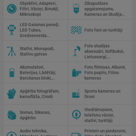
Objektīvi, Adapteri,
Zibspuldzes
tīrīšanai
Filtri, Vāciņi, Binokļi,
apgaismojums,
Mikroskopi
Kameras un Studijas
zibspuldzes, Radio
LED Gaismas paneļi,
palaidēji
LED Tubes,
Foto foni un turētāji
Gredzenveida
lampas, Monobloki,
Foto studijas
Prožektori,
Statīvi, Monopodi,
aksesuāri, Softboksi,
Fluorescējošās,
Statīvu galvas
Lietussargi,
Halogānās
Reflektori, Atstarotāji,
apgaismojums
Akumulatori,
Foto filmiņas, Albumi,
Priekšmetu galdi
Baterijas, Lādētāji,
Foto papīrs, Filmu
Barošanas bloki,
kameras
Saules paneļi
Apģērbs fotogrāfam,
Sporta kameras un
kamuflāža, Cimdi
Droni
Viedtālruņiem,
Somas, Siksnas,
telefonu vāciņi,
Apģērbs
statīvi, turētāji
Audio tehnika,
Printeri un piederumi,