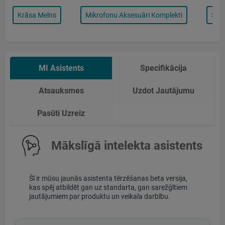
Krāsa Melns
Mikrofonu Aksesuāri Komplekti
Sav
MI Asistents
Specifikācija
Atsauksmes
Uzdot Jautājumu
Pasūti Uzreiz
Mākslīgā intelekta asistents
Šī ir mūsu jaunās asistenta tērzēšanas beta versija,
kas spēj atbildēt gan uz standarta, gan sarežģītiem
jautājumiem par produktu un veikala darbību.