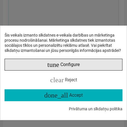
Šis veikals izmanto sīkdatnes e-veikala darbības un mārketinga
procesu nodrošināšanai. Mārketinga sīkdatnes tiek izmantotas
sociālajos tīklos un personalizētu reklāmu atlasē. Vai piekrītat
sīkdatņu izmantošanai un jūsu personīgās informācijas apstrādei?
tune
Configure
Sūtīt
clear
Reject
vai pajautājiet par
Kādas ir funkcijas?
Vai šis ir noliktavā?
done_all
Accept
Īpašie piedāvājumi un akcijas?
Kādas atsauksmes?
Privātuma un sīkdatņu politika