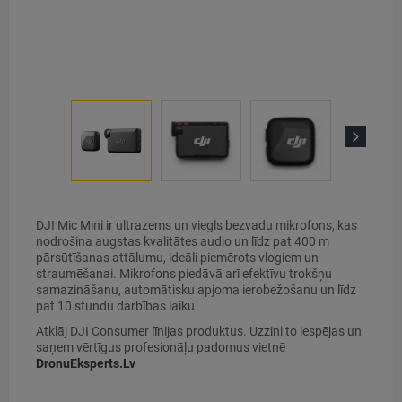
Next
DJI Mic Mini ir ultrazems un viegls bezvadu mikrofons, kas
nodrošina augstas kvalitātes audio un līdz pat 400 m
pārsūtīšanas attālumu, ideāli piemērots vlogiem un
straumēšanai. Mikrofons piedāvā arī efektīvu trokšņu
samazināšanu, automātisku apjoma ierobežošanu un līdz
pat 10 stundu darbības laiku.
Atklāj DJI Consumer līnijas produktus. Uzzini to iespējas un
saņem vērtīgus profesionāļu padomus vietnē
DronuEksperts.Lv