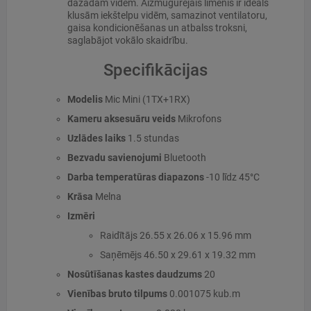
dažādām vidēm. Aizmugurējais līmenis ir ideāls
klusām iekštelpu vidēm, samazinot ventilatoru,
gaisa kondicionēšanas un atbalss troksni,
saglabājot vokālo skaidrību.
Specifikācijas
Modelis
Mic Mini (1TX+1RX)
Kameru aksesuāru veids
Mikrofons
Uzlādes laiks
1.5 stundas
Bezvadu savienojumi
Bluetooth
Darba temperatūras diapazons
-10 līdz 45°C
Krāsa
Melna
Izmēri
Raidītājs 26.55 x 26.06 x 15.96 mm
Saņēmējs 46.50 x 29.61 x 19.32 mm
Nosūtīšanas kastes daudzums
20
Vienības bruto tilpums
0.001075 kub.m