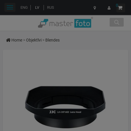
0
Toggle
ENG
LV
RUS
navigation
Home
>
Objektīvi
>
Blendes