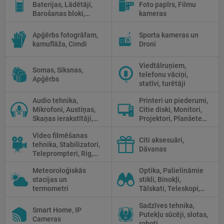
Baterijas, Lādētāji,
Foto papīrs, Filmu
Barošanas bloki,
kameras
Saules paneļi
Apģērbs fotogrāfam,
Sporta kameras un
kamuflāža, Cimdi
Droni
Viedtālruņiem,
Somas, Siksnas,
telefonu vāciņi,
Apģērbs
statīvi, turētāji
Audio tehnika,
Printeri un piederumi,
Mikrofoni, Austiņas,
Citie diski, Monitori,
Skaņas ierakstītāji,
Projektori, Planšetes,
Mikserpultis, Vadi
Fotopapīrs
Video filmēšanas
Citi aksesuāri,
tehnika, Stabilizatori,
Dāvanas
Teleprompteri, Rig,
Cage
Meteoroloģiskās
Optika, Palielināmie
stacijas un
stikli, Binokļi,
termometri
Tālskati, Teleskopi,
Optiskie tēmekļi,
Sadzīves tehnika,
Mikroskopi,
Smart Home, IP
Putekļu sūcēji, slotas,
Termokameras, Nakts
Cameras
roboti