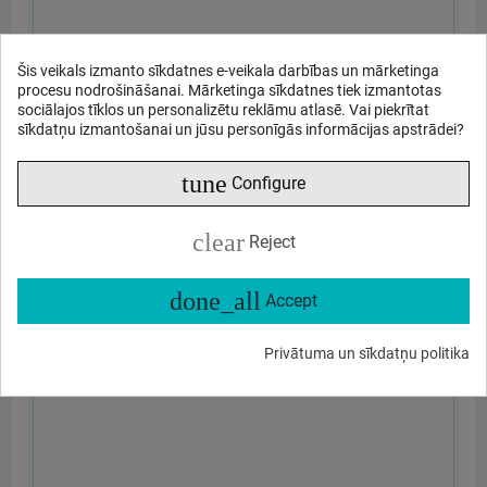
Šis veikals izmanto sīkdatnes e-veikala darbības un mārketinga
procesu nodrošināšanai. Mārketinga sīkdatnes tiek izmantotas
sociālajos tīklos un personalizētu reklāmu atlasē. Vai piekrītat
sīkdatņu izmantošanai un jūsu personīgās informācijas apstrādei?
tune
Configure
clear
Reject
done_all
Accept
Privātuma un sīkdatņu politika