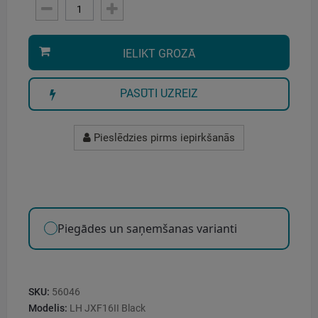
IELIKT GROZĀ
PASŪTI UZREIZ
Pieslēdzies pirms iepirkšanās
Piegādes un saņemšanas varianti
SKU:
56046
Modelis:
LH JXF16II Black