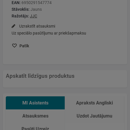
EAN:
6950291547774
Stāvoklis:
Jauns
Ražotājs:
JJC
Uzrakstīt atsauksmi
Uz speciālo pasūtījumu ar priekšapmaksu
Patīk
Apskatīt līdzīgus produktus
MI Asistents
Apraksts Angliski
Atsauksmes
Uzdot Jautājumu
Pasūti Uzreiz