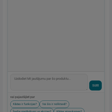
Sūtīt
vai pajautājiet par
Kādas ir funkcijas?
Vai šis ir noliktavā?
Īpašie piedāvājumi un akcijas?
Kādas atsauksmes?