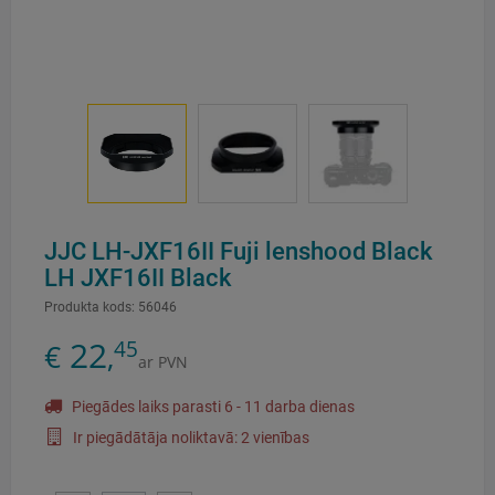
JJC LH-JXF16II Fuji lenshood Black
LH JXF16II Black
Produkta kods:
56046
22
45
€
,
ar PVN
Piegādes laiks parasti 6 - 11 darba dienas
Ir piegādātāja noliktavā: 2 vienības