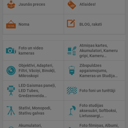
Jaunās preces
Atlaides!
Noma
BLOG, raksti
Atmiņas kartes,
Foto un video
Akumulatori, Kameru
kameras
gripi, Kameru
siksniņas, Piederumi
Objektīvi, Adapteri,
Zibspuldzes
tīrīšanai
Filtri, Vāciņi, Binokļi,
apgaismojums,
Mikroskopi
Kameras un Studijas
zibspuldzes, Radio
LED Gaismas paneļi,
palaidēji
LED Tubes,
Foto foni un turētāji
Gredzenveida
lampas, Monobloki,
Foto studijas
Prožektori,
Statīvi, Monopodi,
aksesuāri, Softboksi,
Fluorescējošās,
Statīvu galvas
Lietussargi,
Halogānās
Reflektori, Atstarotāji,
apgaismojums
Akumulatori,
Foto filmiņas, Albumi,
Priekšmetu galdi