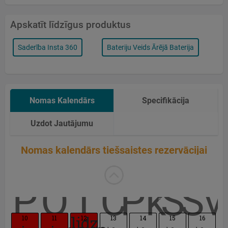
Apskatīt līdzīgus produktus
Saderība Insta 360
Bateriju Veids Ārējā Baterija
P
Nomas Kalendārs
Specifikācija
Uzdot Jautājumu
Nomas kalendārs tiešsaistes rezervācijai
P
O
T
C
Pk
S
Sv
lidz
10
11
12
13
14
15
16