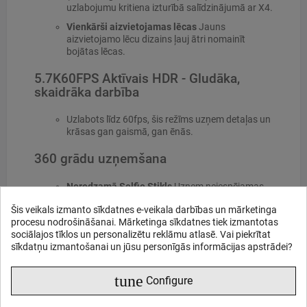
uzlabojumu kritiena izturībā salīdzinājumā ar X4.
Vienkārši aizvietojamas lēcas
Jauns
aizvietojamo lēcu dizains ļauj ātri nomainīt
bojātas lēcas.
5.7K60FPS Aktīvais HDR - Gludāka,
skaidrāka darbība
Uzlabots līdz 60fps, šis režīms uzņem detaļas un
krāsas gan gaismā, gan ēnās.
360 grādu uzņemšana
Neredzamā Selfie Stikls
Uzņem neiespējamas
trešās personas perspektīvas.
Šis veikals izmanto sīkdatnes e-veikala darbības un mārketinga
Viena kamera, jebkura perspektīva
Multi-
procesu nodrošināšanai. Mārketinga sīkdatnes tiek izmantotas
kameru uzstādījums vienā ierīcē.
sociālajos tīklos un personalizētu reklāmu atlasē. Vai piekrītat
sīkdatņu izmantošanai un jūsu personīgās informācijas apstrādei?
Pārformēšana
Fokuss uz dzīvi, izvēloties
labākos leņķus vēlāk.
tune
Configure
Instaframe režīms