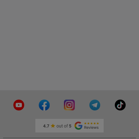
4.7
out of
5