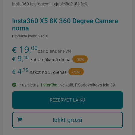
Insta360 telefoniem. Lejupielādē
tās šeit
.
Insta360 X5 8K 360 Degree Camera
noma
Produkta kods:
60210
19
00
€
,
par dienu
ar PVN
9
50
€
,
-50%
katra nākamā diena
4
,75
€
-75%
sākot no 5. dienas
Ir uz vietas
1
vienība
, veikalā, F.Sadovņikova iela 39
REZERVĒT LAIKU
Ielikt grozā