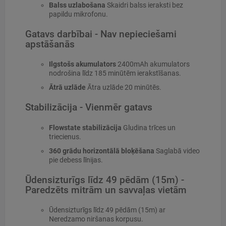
Balss uzlabošana
Skaidri balss ieraksti bez
papildu mikrofonu.
Gatavs darbībai - Nav nepieciešami
apstāšanās
Ilgstošs akumulators
2400mAh akumulators
nodrošina līdz 185 minūtēm ierakstīšanas.
Ātrā uzlāde
Ātra uzlāde 20 minūtēs.
Stabilizācija - Vienmēr gatavs
Flowstate stabilizācija
Gludina trīces un
triecienus.
360 grādu horizontālā bloķēšana
Saglabā video
pie debess līnijas.
Ūdensizturīgs līdz 49 pēdām (15m) -
Paredzēts mitrām un savvaļas vietām
Ūdensizturīgs līdz 49 pēdām (15m) ar
Neredzamo niršanas korpusu.