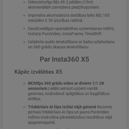
Ūdensizturīgs līdz 49.2 pēdām (15m)
ekstremālām zemūdens piedzīvojumiem.
Impresīva akumulatora darbības laiks līdz 185
minūtēm 5.7K izturības režīmā.
Daudzveidīgas specializētas uzņemšanas režīmi,
tostarp PureVideo, InstaFrame, TimeShift.
Uzlabota audio ierakstīšana ar balss uzlabošanu
un 360 grādu skaņas ierakstīšanu.
Par Insta360 X5
Kāpēc izvēlēties X5
8K30fps 360 grādu video ar diviem 1/1.28
sensoriem
Lielāki sensori uzņem vairāk
gaismas, nodrošinot spilgtākus un bagātākus
attēlus.
Trīskāršais AI čips izcilai vājā gaismā
Nozares
pirmais trīskāršais AI čips un jauns PureVideo
režīms nodrošina pārsteidzošus rezultātus vājā
apgaismojumā.