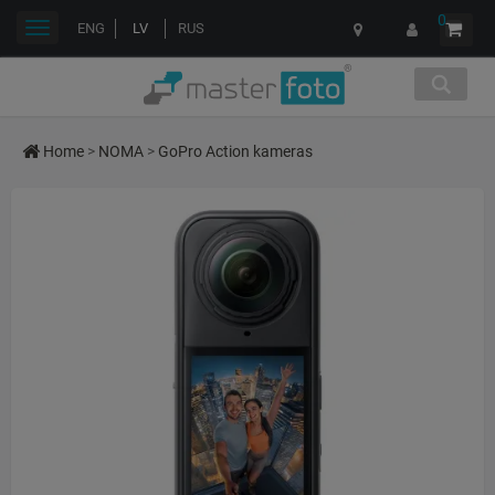
0
Toggle
ENG
LV
RUS
navigation
Home
>
NOMA
>
GoPro Action kameras