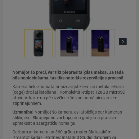
Next
Nomājot šo preci, var tikt pieprasīta ķīlas maksa. Ja tāda
būs nepieciešama, tas tiks noteikts rezervācijas procesā.
Kamera tiek iznomāta ar aizsargstikliem un metāla ietvaru
(cage) drošai lietošanai. Komplektā ietilpst 128GB microSD
atmiņas karte un pēc izvēles kāds no nomā pieejamiem
stiprinājumiem.
Uzmanību!
Nomājot šo kameru, esi atbildīgs par kameras
stikliņiem. Skrāpējumu vai bojājumu gadījumā prasīsim
apmaksāt aizsargstiklu nomaiņu.
Darbam ar kameru un 360 grādu materiālu iesakām
izmantot šādas lietotnes: Insta360 Studio datoriem vai