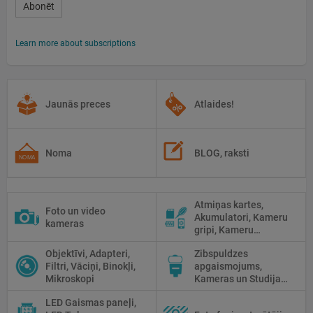
Abonēt
Learn more about subscriptions
Jaunās preces
Atlaides!
Noma
BLOG, raksti
Atmiņas kartes,
Foto un video
Akumulatori, Kameru
kameras
gripi, Kameru
siksniņas, Piederumi
Objektīvi, Adapteri,
Zibspuldzes
tīrīšanai
Filtri, Vāciņi, Binokļi,
apgaismojums,
Mikroskopi
Kameras un Studijas
zibspuldzes, Radio
LED Gaismas paneļi,
palaidēji