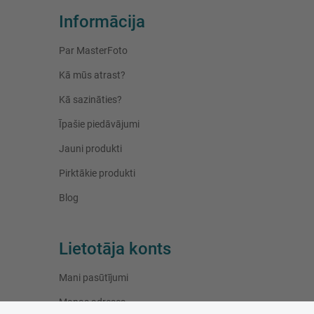
Informācija
Par MasterFoto
Kā mūs atrast?
Kā sazināties?
Īpašie piedāvājumi
Jauni produkti
Pirktākie produkti
Blog
Lietotāja konts
Mani pasūtījumi
Manas adreses