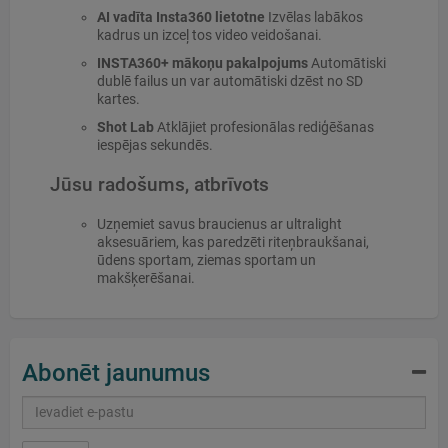
AI vadīta Insta360 lietotne
Izvēlas labākos
kadrus un izceļ tos video veidošanai.
INSTA360+ mākoņu pakalpojums
Automātiski
dublē failus un var automātiski dzēst no SD
kartes.
Shot Lab
Atklājiet profesionālas rediģēšanas
iespējas sekundēs.
Jūsu radošums, atbrīvots
Uzņemiet savus braucienus ar ultralight
aksesuāriem, kas paredzēti riteņbraukšanai,
ūdens sportam, ziemas sportam un
makšķerēšanai.
Abonēt jaunumus