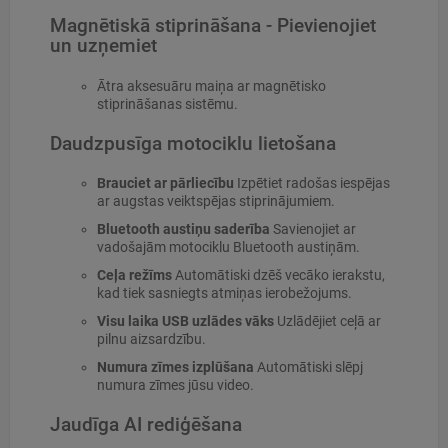
Magnētiskā stiprināšana - Pievienojiet
un uzņemiet
Ātra aksesuāru maiņa ar magnētisko
stiprināšanas sistēmu.
Daudzpusīga motociklu lietošana
Brauciet ar pārliecību
Izpētiet radošas iespējas
ar augstas veiktspējas stiprinājumiem.
Bluetooth austiņu saderība
Savienojiet ar
vadošajām motociklu Bluetooth austiņām.
Ceļa režīms
Automātiski dzēš vecāko ierakstu,
kad tiek sasniegts atmiņas ierobežojums.
Visu laika USB uzlādes vāks
Uzlādējiet ceļā ar
pilnu aizsardzību.
Numura zīmes izplūšana
Automātiski slēpj
numura zīmes jūsu video.
Jaudīga AI rediģēšana