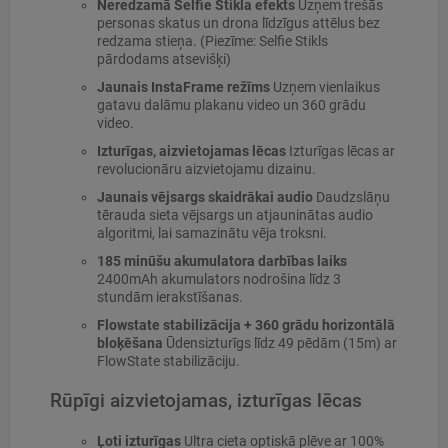
Neredzamā Selfie Stikla efekts
Uzņem trešās
personas skatus un drona līdzīgus attēlus bez
redzama stieņa. (Piezīme: Selfie Stikls
pārdodams atsevišķi)
Jaunais InstaFrame režīms
Uzņem vienlaikus
gatavu dalāmu plakanu video un 360 grādu
video.
Izturīgas, aizvietojamas lēcas
Izturīgas lēcas ar
revolucionāru aizvietojamu dizainu.
Jaunais vējsargs skaidrākai audio
Daudzslāņu
tērauda sieta vējsargs un atjauninātas audio
algoritmi, lai samazinātu vēja troksni.
185 minūšu akumulatora darbības laiks
2400mAh akumulators nodrošina līdz 3
stundām ierakstīšanas.
Flowstate stabilizācija + 360 grādu horizontālā
bloķēšana
Ūdensizturīgs līdz 49 pēdām (15m) ar
FlowState stabilizāciju.
Rūpīgi aizvietojamas, izturīgas lēcas
Ļoti izturīgas
Ultra cieta optiskā plēve ar 100%