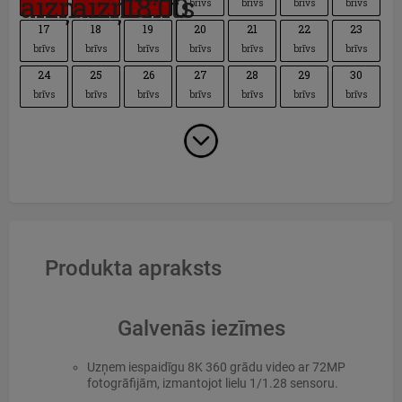
aizņemts
aizņemts
18:00
brīvs
brīvs
brīvs
brīvs
17
18
19
20
21
22
23
brīvs
brīvs
brīvs
brīvs
brīvs
brīvs
brīvs
24
25
26
27
28
29
30
brīvs
brīvs
brīvs
brīvs
brīvs
brīvs
brīvs
Produkta apraksts
Galvenās iezīmes
Uzņem iespaidīgu 8K 360 grādu video ar 72MP
fotogrāfijām, izmantojot lielu 1/1.28 sensoru.