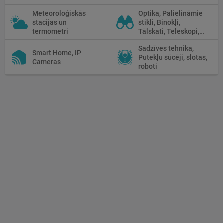
Cage
Meteoroloģiskās
Optika, Palielināmie
stacijas un
stikli, Binokļi,
termometri
Tālskati, Teleskopi,
Optiskie tēmekļi,
Sadzīves tehnika,
Mikroskopi,
Smart Home, IP
Putekļu sūcēji, slotas,
Termokameras, Nakts
Cameras
roboti
redzamība