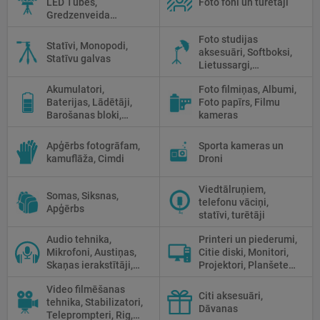
LED Tubes,
Foto foni un turētāji
Gredzenveida
lampas, Monobloki,
Foto studijas
Prožektori,
Statīvi, Monopodi,
aksesuāri, Softboksi,
Fluorescējošās,
Statīvu galvas
Lietussargi,
Halogānās
Reflektori, Atstarotāji,
apgaismojums
Akumulatori,
Foto filmiņas, Albumi,
Priekšmetu galdi
Baterijas, Lādētāji,
Foto papīrs, Filmu
Barošanas bloki,
kameras
Saules paneļi
Apģērbs fotogrāfam,
Sporta kameras un
kamuflāža, Cimdi
Droni
Viedtālruņiem,
Somas, Siksnas,
telefonu vāciņi,
Apģērbs
statīvi, turētāji
Audio tehnika,
Printeri un piederumi,
Mikrofoni, Austiņas,
Citie diski, Monitori,
Skaņas ierakstītāji,
Projektori, Planšetes,
Mikserpultis, Vadi
Fotopapīrs
Video filmēšanas
Citi aksesuāri,
tehnika, Stabilizatori,
Dāvanas
Teleprompteri, Rig,