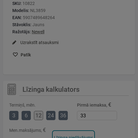
SKU:
10822
Modelis:
NL3859
EAN:
5907489648264
Stāvoklis:
Jauns
Ražotājs:
Newell
Uzrakstīt atsauksmi
Patīk
Līzinga kalkulators
€
Termiņš, mēn.
Pirmā iemaksa,
3
6
12
24
36
€
Men.maksājums,
Līzinga piedāvājums