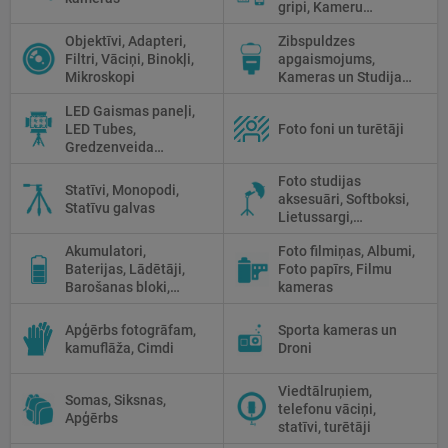
gripi, Kameru
siksniņas, Piederumi
Objektīvi, Adapteri,
Zibspuldzes
tīrīšanai
Filtri, Vāciņi, Binokļi,
apgaismojums,
Mikroskopi
Kameras un Studijas
zibspuldzes, Radio
LED Gaismas paneļi,
palaidēji
LED Tubes,
Foto foni un turētāji
Gredzenveida
lampas, Monobloki,
Foto studijas
Prožektori,
Statīvi, Monopodi,
aksesuāri, Softboksi,
Fluorescējošās,
Statīvu galvas
Lietussargi,
Halogānās
Reflektori, Atstarotāji,
apgaismojums
Akumulatori,
Foto filmiņas, Albumi,
Priekšmetu galdi
Baterijas, Lādētāji,
Foto papīrs, Filmu
Barošanas bloki,
kameras
Saules paneļi
Apģērbs fotogrāfam,
Sporta kameras un
kamuflāža, Cimdi
Droni
Viedtālruņiem,
Somas, Siksnas,
telefonu vāciņi,
Apģērbs
statīvi, turētāji