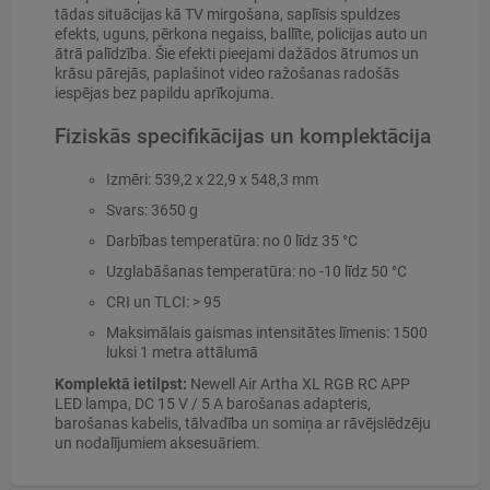
tādas situācijas kā TV mirgošana, saplīsis spuldzes
efekts, uguns, pērkona negaiss, ballīte, policijas auto un
ātrā palīdzība. Šie efekti pieejami dažādos ātrumos un
krāsu pārejās, paplašinot video ražošanas radošās
iespējas bez papildu aprīkojuma.
Fiziskās specifikācijas un komplektācija
Izmēri: 539,2 x 22,9 x 548,3 mm
Svars: 3650 g
Darbības temperatūra: no 0 līdz 35 °C
Uzglabāšanas temperatūra: no -10 līdz 50 °C
CRI un TLCI: > 95
Maksimālais gaismas intensitātes līmenis: 1500
luksi 1 metra attālumā
Komplektā ietilpst:
Newell Air Artha XL RGB RC APP
LED lampa, DC 15 V / 5 A barošanas adapteris,
barošanas kabelis, tālvadība un somiņa ar rāvējslēdzēju
un nodalījumiem aksesuāriem.