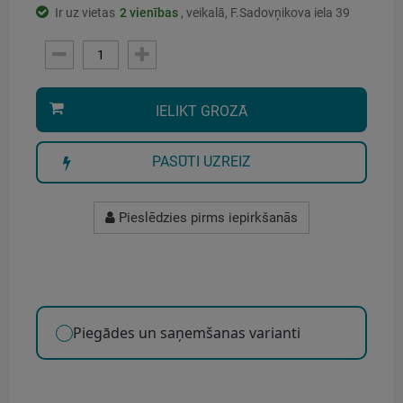
Ir uz vietas
2
vienības
, veikalā, F.Sadovņikova iela 39
IELIKT GROZĀ
PASŪTI UZREIZ
Pieslēdzies pirms iepirkšanās
Piegādes un saņemšanas varianti