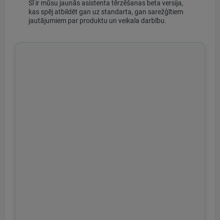
Šī ir mūsu jaunās asistenta tērzēšanas beta versija,
kas spēj atbildēt gan uz standarta, gan sarežģītiem
jautājumiem par produktu un veikala darbību.