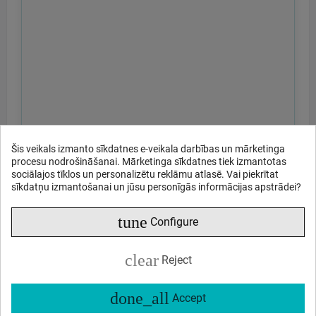
Šis veikals izmanto sīkdatnes e-veikala darbības un mārketinga
procesu nodrošināšanai. Mārketinga sīkdatnes tiek izmantotas
sociālajos tīklos un personalizētu reklāmu atlasē. Vai piekrītat
sīkdatņu izmantošanai un jūsu personīgās informācijas apstrādei?
tune
Configure
clear
Reject
done_all
Accept