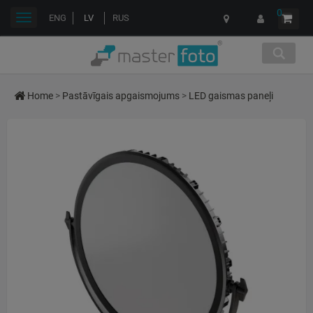
0
Toggle
ENG
LV
RUS
navigation
Home
>
Pastāvīgais apgaismojums
>
LED gaismas paneļi