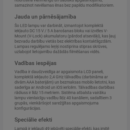
nodrošina vienmērīgu un dabisku apgaismojumu,
samazinot nevēlamas ēnas bez papildu modifikatoriem.
Jauda un pārnēsājamība
Šo LED lampu var darbināt, izmantojot komplektā
iekļauto DC 15 V / 5 A barošanas bloku vai izvēles V-
Mount (V-Lock) akumulatoru (pārdod atsevišķi), kas ļauj
bezvadu darbību vietās bez elektrības kontaktligzdām.
Lampas regulējamo leņķi nostiprina stipras skrūves,
uzlabojot lietojamību dažādās filmēšanas vidēs.
Vadības iespējas
Vadība ir daudzveidīga ar apgaismota LCD paneli,
komplektā iekļauto 2,4 GHz tālvadību (darbināma ar
divām AAA baterijām) un bezmaksas mobilo lietotni, kas
saderīga ar Android un iOS ierīcēm. Tālvadības darbības
rādiuss ir līdz 15 metriem. Sistēma atbalsta vairāku
lampu vienlaicīgu vadību līdz 40 kanāliem, sadalītiem 3
grupās, vienkāršojot sarežģītas apgaismojuma
konfigurācijas.
Speciālie efekti
Lampā ir iekļauti 49 iebūvēti speciālie efekti, kas imitē