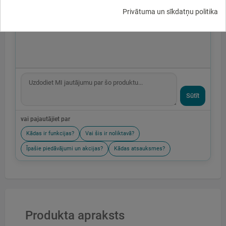
Privātuma un sīkdatņu politika
Sūtīt
vai pajautājiet par
Kādas ir funkcijas?
Vai šis ir noliktavā?
Īpašie piedāvājumi un akcijas?
Kādas atsauksmes?
Produkta apraksts