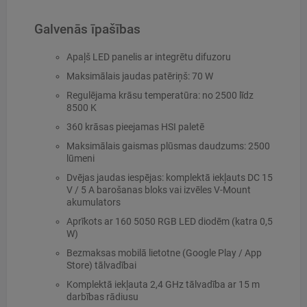
Galvenās īpašības
Apaļš LED panelis ar integrētu difuzoru
Maksimālais jaudas patēriņš: 70 W
Regulējama krāsu temperatūra: no 2500 līdz
8500 K
360 krāsas pieejamas HSI paletē
Maksimālais gaismas plūsmas daudzums: 2500
lūmeni
Dvējas jaudas iespējas: komplektā iekļauts DC 15
V / 5 A barošanas bloks vai izvēles V-Mount
akumulators
Aprīkots ar 160 5050 RGB LED diodēm (katra 0,5
W)
Bezmaksas mobilā lietotne (Google Play / App
Store) tālvadībai
Komplektā iekļauta 2,4 GHz tālvadība ar 15 m
darbības rādiusu