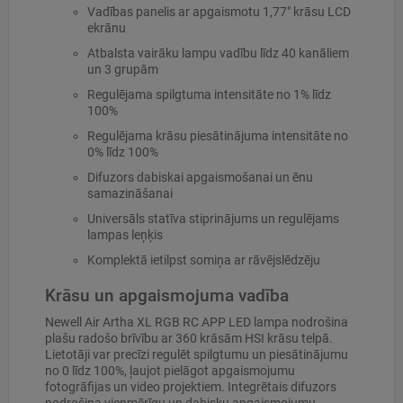
Vadības panelis ar apgaismotu 1,77" krāsu LCD
ekrānu
Atbalsta vairāku lampu vadību līdz 40 kanāliem
un 3 grupām
Regulējama spilgtuma intensitāte no 1% līdz
100%
Regulējama krāsu piesātinājuma intensitāte no
0% līdz 100%
Difuzors dabiskai apgaismošanai un ēnu
samazināšanai
Universāls statīva stiprinājums un regulējams
lampas leņķis
Komplektā ietilpst somiņa ar rāvējslēdzēju
Krāsu un apgaismojuma vadība
Newell Air Artha XL RGB RC APP LED lampa nodrošina
plašu radošo brīvību ar 360 krāsām HSI krāsu telpā.
Lietotāji var precīzi regulēt spilgtumu un piesātinājumu
no 0 līdz 100%, ļaujot pielāgot apgaismojumu
fotogrāfijas un video projektiem. Integrētais difuzors