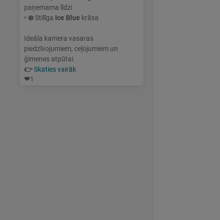
paņemama līdzi
•
❄️
Stilīga
Ice Blue
krāsa
Ideāla kamera vasaras
piedzīvojumiem, ceļojumiem un
ģimenes atpūtai.
👉
Skaties vairāk
❤
1