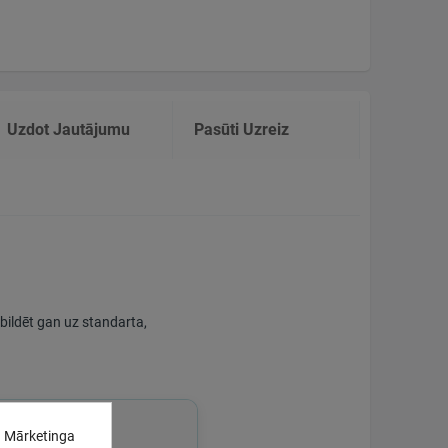
Uzdot Jautājumu
Pasūti Uzreiz
tbildēt gan uz standarta,
. Mārketinga