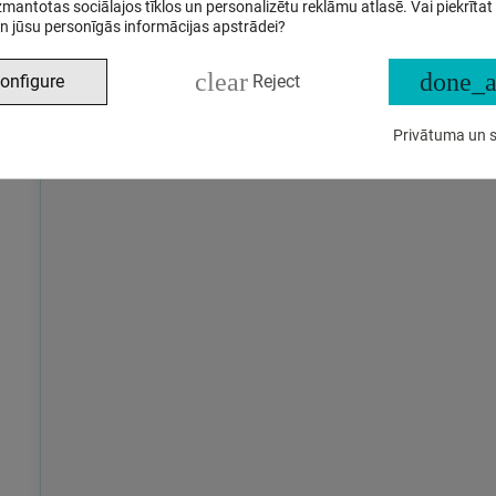
izmantotas sociālajos tīklos un personalizētu reklāmu atlasē. Vai piekrītat
n jūsu personīgās informācijas apstrādei?
clear
done_a
onfigure
Reject
Privātuma un s