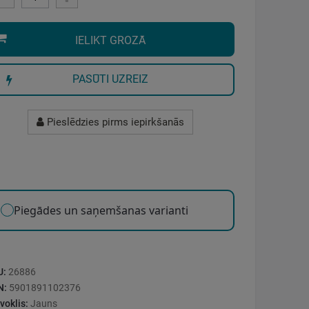
IELIKT GROZĀ
PASŪTI UZREIZ
Pieslēdzies pirms iepirkšanās
Piegādes un saņemšanas varianti
U:
26886
N:
5901891102376
voklis:
Jauns