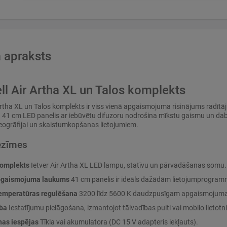
 apraksts
l Air Artha XL un Talos komplekts
rtha XL un Talos komplekts ir viss vienā apgaismojuma risinājums radītāj
1 cm LED panelis ar iebūvētu difuzoru nodrošina mīkstu gaismu un dabīg
ideogrāfijai un skaistumkopšanas lietojumiem.
ezīmes
komplekts
Ietver Air Artha XL LED lampu, statīvu un pārvadāšanas somu.
apgaismojuma laukums
41 cm panelis ir ideāls dažādām lietojumprogra
emperatūras regulēšana
3200 līdz 5600 K daudzpusīgam apgaismojum
ba
Iestatījumu pielāgošana, izmantojot tālvadības pulti vai mobilo lietotni
as iespējas
Tīkla vai akumulatora (DC 15 V adapteris iekļauts).