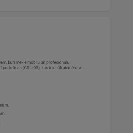
iem, kuri meklē mobilu un profesionālu
as krāsas (CRI >95), kas ir ideāli piemērotas
mmām.
am.
.