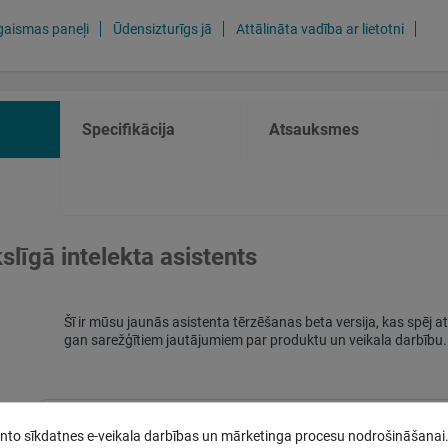
gaismas paneļi
Ūdensizturīgs jā
Attālināta vadība ar lietotni
Specifikācija
Atsauksmes
līgā intelekta asistents
Šī ir mūsu jaunās asistenta tērzēšanas beta versija, kas spēj a
gan sarežģītiem jautājumiem par produktu un veikala darbību.
anto sīkdatnes e-veikala darbības un mārketinga procesu nodrošināšanai