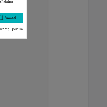
 sīkdatņu
ll
Accept
īkdatņu politika