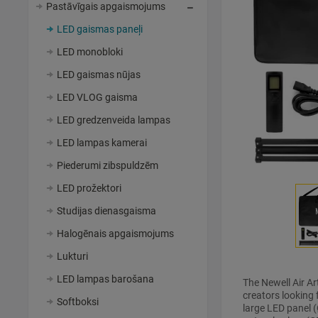
Pastāvīgais apgaismojums
LED gaismas paneļi
LED monobloki
LED gaismas nūjas
LED VLOG gaisma
LED gredzenveida lampas
LED lampas kamerai
Piederumi zibspuldzēm
LED prožektori
Studijas dienasgaisma
Halogēnais apgaismojums
Lukturi
LED lampas barošana
The Newell Air Ar
creators looking f
Softboksi
large LED panel (