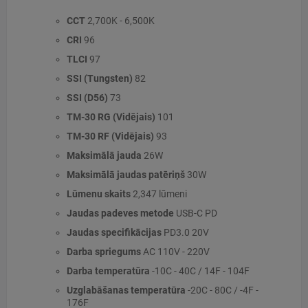
CCT
2,700K - 6,500K
CRI
96
TLCI
97
SSI (Tungsten)
82
SSI (D56)
73
TM-30 RG (Vidējais)
101
TM-30 RF (Vidējais)
93
Maksimālā jauda
26W
Maksimālā jaudas patēriņš
30W
Lūmenu skaits
2,347 lūmeni
Jaudas padeves metode
USB-C PD
Jaudas specifikācijas
PD3.0 20V
Darba spriegums
AC 110V - 220V
Darba temperatūra
-10C - 40C / 14F - 104F
Uzglabāšanas temperatūra
-20C - 80C / -4F -
176F