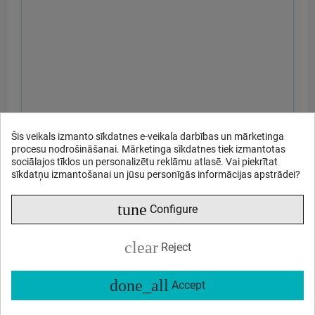
Šis veikals izmanto sīkdatnes e-veikala darbības un mārketinga
procesu nodrošināšanai. Mārketinga sīkdatnes tiek izmantotas
sociālajos tīklos un personalizētu reklāmu atlasē. Vai piekrītat
sīkdatņu izmantošanai un jūsu personīgās informācijas apstrādei?
tune
Configure
clear
Reject
done_all
Accept