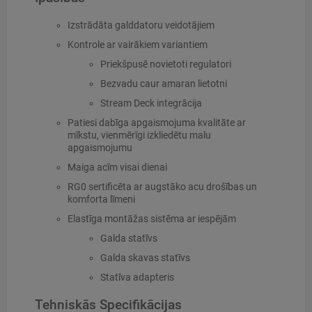
Izstrādāta galddatoru veidotājiem
Kontrole ar vairākiem variantiem
Priekšpusē novietoti regulatori
Bezvadu caur amaran lietotni
Stream Deck integrācija
Patiesi dabīga apgaismojuma kvalitāte ar
mīkstu, vienmērīgi izkliedētu malu
apgaismojumu
Maiga acīm visai dienai
RG0 sertificēta ar augstāko acu drošības un
komforta līmeni
Elastīga montāžas sistēma ar iespējām
Galda statīvs
Galda skavas statīvs
Statīva adapteris
Tehniskās Specifikācijas