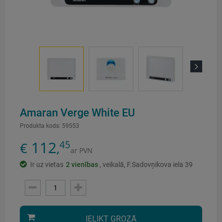
Next
Amaran Verge White EU
Produkta kods:
59553
112
45
€
,
ar PVN
Ir uz vietas
2
vienības
, veikalā, F.Sadovņikova iela 39
IELIKT GROZĀ