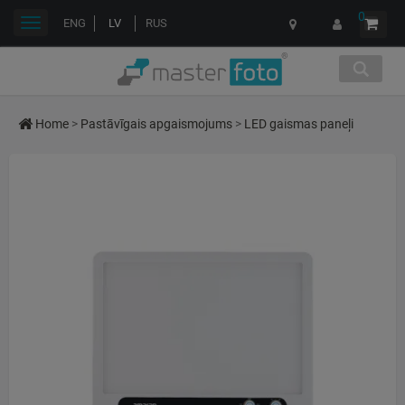
0
Toggle
ENG
LV
RUS
navigation
Home
>
Pastāvīgais apgaismojums
>
LED gaismas paneļi