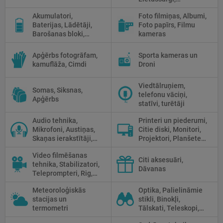
Halogānās
Reflektori, Atstarotāji,
apgaismojums
Akumulatori,
Foto filmiņas, Albumi,
Priekšmetu galdi
Baterijas, Lādētāji,
Foto papīrs, Filmu
Barošanas bloki,
kameras
Saules paneļi
Apģērbs fotogrāfam,
Sporta kameras un
kamuflāža, Cimdi
Droni
Viedtālruņiem,
Somas, Siksnas,
telefonu vāciņi,
Apģērbs
statīvi, turētāji
Audio tehnika,
Printeri un piederumi,
Mikrofoni, Austiņas,
Citie diski, Monitori,
Skaņas ierakstītāji,
Projektori, Planšetes,
Mikserpultis, Vadi
Fotopapīrs
Video filmēšanas
Citi aksesuāri,
tehnika, Stabilizatori,
Dāvanas
Teleprompteri, Rig,
Cage
Meteoroloģiskās
Optika, Palielināmie
stacijas un
stikli, Binokļi,
termometri
Tālskati, Teleskopi,
Optiskie tēmekļi,