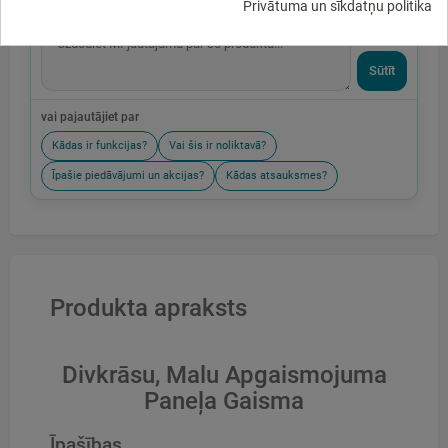
Privātuma un sīkdatņu politika
Sūtīt
vai pajautājiet par
Kādas ir funkcijas?
Vai šis ir noliktavā?
Īpašie piedāvājumi un akcijas?
Kādas atsauksmes?
Produkta apraksts
Divkrāsu, Malu Apgaismojuma
Paneļa Gaisma
Īpašības