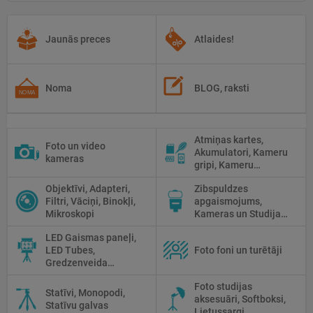
Jaunās preces
Atlaides!
Noma
BLOG, raksti
Atmiņas kartes,
Foto un video
Akumulatori, Kameru
kameras
gripi, Kameru
siksniņas, Piederumi
Objektīvi, Adapteri,
Zibspuldzes
tīrīšanai
Filtri, Vāciņi, Binokļi,
apgaismojums,
Mikroskopi
Kameras un Studijas
zibspuldzes, Radio
LED Gaismas paneļi,
palaidēji
LED Tubes,
Foto foni un turētāji
Gredzenveida
lampas, Monobloki,
Foto studijas
Prožektori,
Statīvi, Monopodi,
aksesuāri, Softboksi,
Fluorescējošās,
Statīvu galvas
Lietussargi,