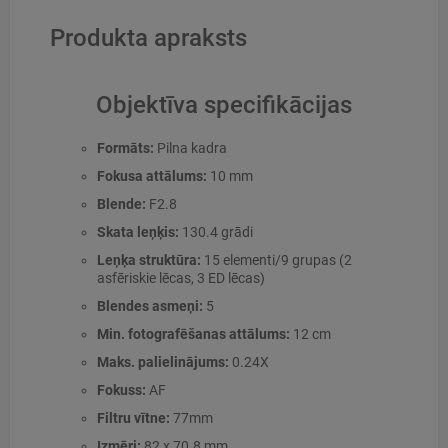
Produkta apraksts
Objektīva specifikācijas
Formāts:
Pilna kadra
Fokusa attālums:
10 mm
Blende:
F2.8
Skata leņķis:
130.4 grādi
Leņķa struktūra:
15 elementi/9 grupas (2
asfēriskie lēcas, 3 ED lēcas)
Blendes asmeņi:
5
Min. fotografēšanas attālums:
12 cm
Maks. palielinājums:
0.24X
Fokuss:
AF
Filtru vītne:
77mm
Izmēri:
82 x 70.8 mm