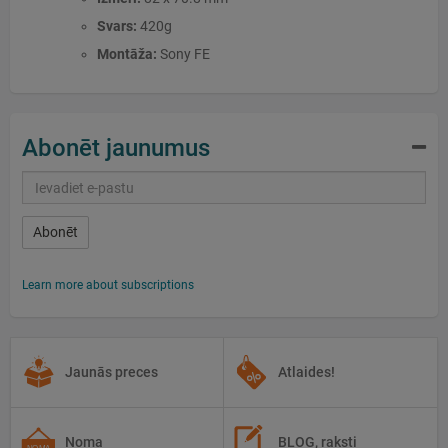
Svars:
420g
Montāža:
Sony FE
Abonēt jaunumus
Abonēt
Learn more about subscriptions
Jaunās preces
Atlaides!
Noma
BLOG, raksti