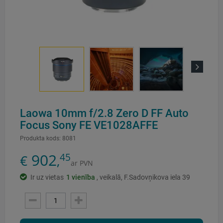
Next
Laowa 10mm f/2.8 Zero D FF Auto
Focus Sony FE VE1028AFFE
Produkta kods:
8081
902
45
€
,
ar PVN
Ir uz vietas
1
vienība
, veikalā, F.Sadovņikova iela 39