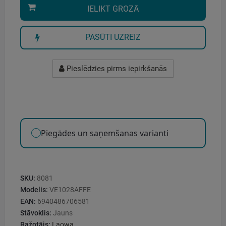
IELIKT GROZĀ
PASŪTI UZREIZ
Pieslēdzies pirms iepirkšanās
Piegādes un saņemšanas varianti
SKU:
8081
Modelis:
VE1028AFFE
EAN:
6940486706581
Stāvoklis:
Jauns
Ražotājs:
Laowa