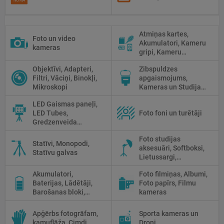
Atmiņas kartes,
Foto un video
Akumulatori, Kameru
kameras
gripi, Kameru
siksniņas, Piederumi
Objektīvi, Adapteri,
Zibspuldzes
tīrīšanai
Filtri, Vāciņi, Binokļi,
apgaismojums,
Mikroskopi
Kameras un Studijas
zibspuldzes, Radio
LED Gaismas paneļi,
palaidēji
LED Tubes,
Foto foni un turētāji
Gredzenveida
lampas, Monobloki,
Foto studijas
Prožektori,
Statīvi, Monopodi,
aksesuāri, Softboksi,
Fluorescējošās,
Statīvu galvas
Lietussargi,
Halogānās
Reflektori, Atstarotāji,
apgaismojums
Akumulatori,
Foto filmiņas, Albumi,
Priekšmetu galdi
Baterijas, Lādētāji,
Foto papīrs, Filmu
Barošanas bloki,
kameras
Saules paneļi
Apģērbs fotogrāfam,
Sporta kameras un
kamuflāža, Cimdi
Droni