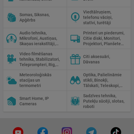
Viedtālruņiem,
Somas, Siksnas,
telefonu vāciņi,
Apģērbs
statīvi, turētāji
Audio tehnika,
Printeri un piederumi,
Mikrofoni, Austiņas,
Citie diski, Monitori,
Skaņas ierakstītāji,
Projektori, Planšetes,
Mikserpultis, Vadi
Fotopapīrs
Video filmēšanas
Citi aksesuāri,
tehnika, Stabilizatori,
Dāvanas
Teleprompteri, Rig,
Cage
Meteoroloģiskās
Optika, Palielināmie
stacijas un
stikli, Binokļi,
termometri
Tālskati, Teleskopi,
Optiskie tēmekļi,
Sadzīves tehnika,
Mikroskopi,
Smart Home, IP
Putekļu sūcēji, slotas,
Termokameras, Nakts
Cameras
roboti
redzamība