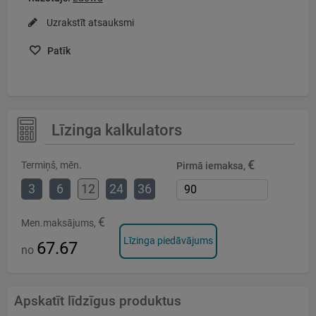
Uzrakstīt atsauksmi
Patīk
Līzinga kalkulators
€
Termiņš, mēn.
Pirmā iemaksa,
3
6
12
24
36
€
Men.maksājums,
Līzinga piedāvājums
67.67
no
Apskatīt līdzīgus produktus