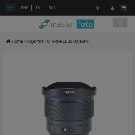
0
Toggle
ENG
LV
RUS
navigation
Home
>
Objektīvi
>
MIRRORLESS Objektīvi