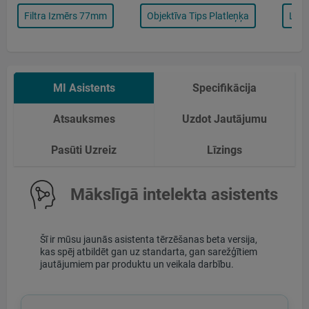
Filtra Izmērs 77mm
Objektīva Tips Platleņķa
Lens
MI Asistents
Specifikācija
Atsauksmes
Uzdot Jautājumu
Pasūti Uzreiz
Līzings
Mākslīgā intelekta asistents
Šī ir mūsu jaunās asistenta tērzēšanas beta versija,
kas spēj atbildēt gan uz standarta, gan sarežģītiem
jautājumiem par produktu un veikala darbību.