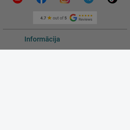
4.7
out of
5
Informācija
Par MasterFoto
Kā mūs atrast?
Kā sazināties?
Īpašie piedāvājumi
Jauni produkti
Pirktākie produkti
Blog