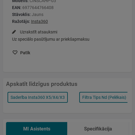
Modelis:
CINSCAHP-03
EAN:
6977644766408
Stāvoklis:
Jauns
Ražotājs:
Insta360
Uzrakstīt atsauksmi
Uz speciālo pasūtījumu ar priekšapmaksu
Patīk
Apskatīt līdzīgus produktus
Saderība Insta360 X5/x4/x3
Filtra Tips Nd (pelēkais)
MI Asistents
Specifikācija