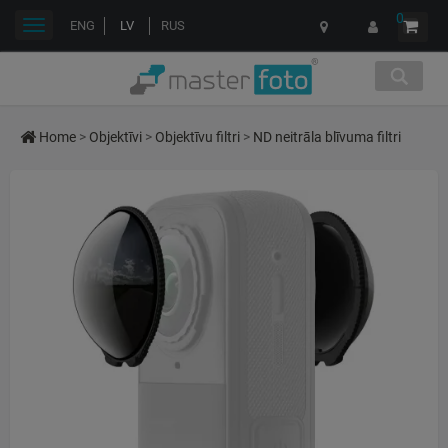
0
Toggle
ENG
LV
RUS
navigation
Home
>
Objektīvi
>
Objektīvu filtri
>
ND neitrāla blīvuma filtri