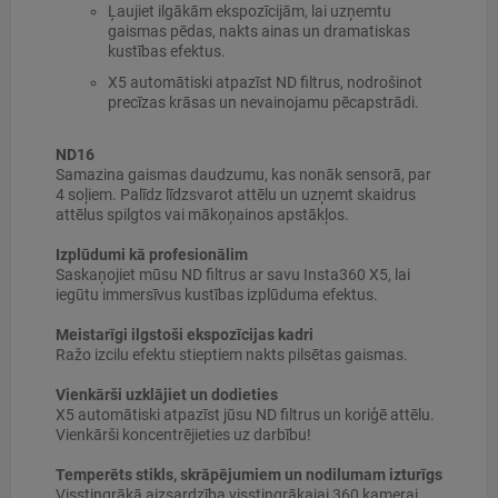
Ļaujiet ilgākām ekspozīcijām, lai uzņemtu
gaismas pēdas, nakts ainas un dramatiskas
kustības efektus.
X5 automātiski atpazīst ND filtrus, nodrošinot
precīzas krāsas un nevainojamu pēcapstrādi.
ND16
Samazina gaismas daudzumu, kas nonāk sensorā, par
4 soļiem. Palīdz līdzsvarot attēlu un uzņemt skaidrus
attēlus spilgtos vai mākoņainos apstākļos.
Izplūdumi kā profesionālim
Saskaņojiet mūsu ND filtrus ar savu Insta360 X5, lai
iegūtu immersīvus kustības izplūduma efektus.
Meistarīgi ilgstoši ekspozīcijas kadri
Ražo izcilu efektu stieptiem nakts pilsētas gaismas.
Vienkārši uzklājiet un dodieties
X5 automātiski atpazīst jūsu ND filtrus un koriģē attēlu.
Vienkārši koncentrējieties uz darbību!
Temperēts stikls, skrāpējumiem un nodilumam izturīgs
Visstingrākā aizsardzība visstingrākajai 360 kamerai