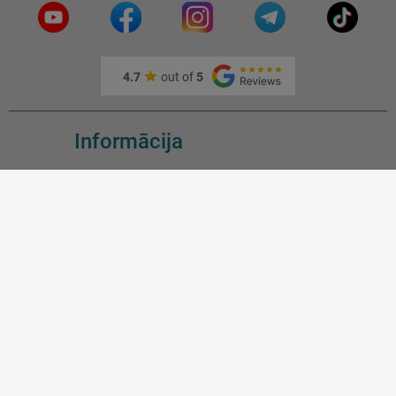
4.7
out of
5
Informācija
Par MasterFoto
Kā mūs atrast?
Kā sazināties?
Īpašie piedāvājumi
Jauni produkti
Pirktākie produkti
Blog