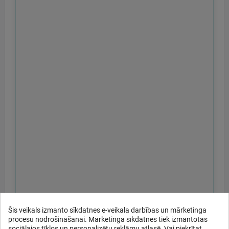
Šis veikals izmanto sīkdatnes e-veikala darbības un mārketinga
procesu nodrošināšanai. Mārketinga sīkdatnes tiek izmantotas
sociālajos tīklos un personalizētu reklāmu atlasē. Vai piekrītat