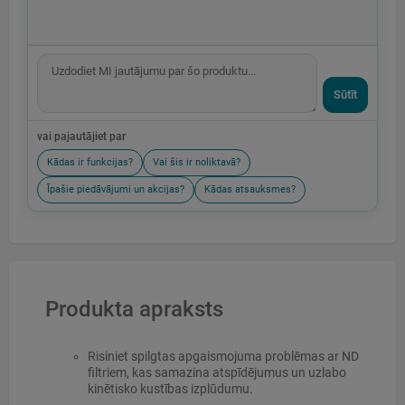
Sūtīt
vai pajautājiet par
Kādas ir funkcijas?
Vai šis ir noliktavā?
Īpašie piedāvājumi un akcijas?
Kādas atsauksmes?
Produkta apraksts
Risiniet spilgtas apgaismojuma problēmas ar ND
filtriem, kas samazina atspīdējumus un uzlabo
kinētisko kustības izplūdumu.