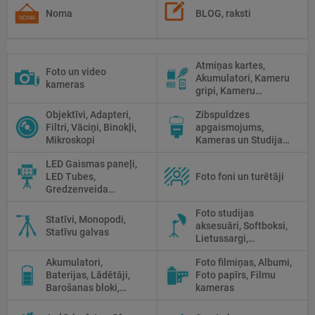
Noma
BLOG, raksti
Atmiņas kartes,
Foto un video
Akumulatori, Kameru
kameras
gripi, Kameru
siksniņas, Piederumi
Objektīvi, Adapteri,
Zibspuldzes
tīrīšanai
Filtri, Vāciņi, Binokļi,
apgaismojums,
Mikroskopi
Kameras un Studijas
zibspuldzes, Radio
LED Gaismas paneļi,
palaidēji
LED Tubes,
Foto foni un turētāji
Gredzenveida
lampas, Monobloki,
Foto studijas
Prožektori,
Statīvi, Monopodi,
aksesuāri, Softboksi,
Fluorescējošās,
Statīvu galvas
Lietussargi,
Halogānās
Reflektori, Atstarotāji,
apgaismojums
Akumulatori,
Foto filmiņas, Albumi,
Priekšmetu galdi
Baterijas, Lādētāji,
Foto papīrs, Filmu
Barošanas bloki,
kameras
Saules paneļi