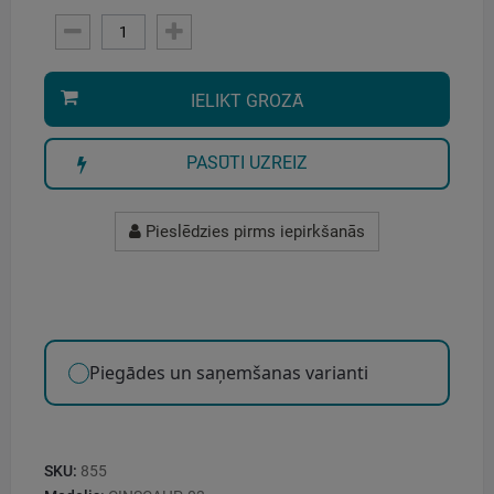
IELIKT GROZĀ
PASŪTI UZREIZ
Pieslēdzies pirms iepirkšanās
Piegādes un saņemšanas varianti
SKU:
855