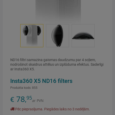
ND16 filtri samazina gaismas daudzumu par 4 soļiem,
nodrošinot skaidrus attēlus un izplūduma efektus. Saderīgi
ar Insta360 X5.
Insta360 X5 ND16 filters
Produkta kods:
855
78
95
€
,
ar PVN
Pēc pieprasījuma. Piegādes laiks no 3 nedēļām.