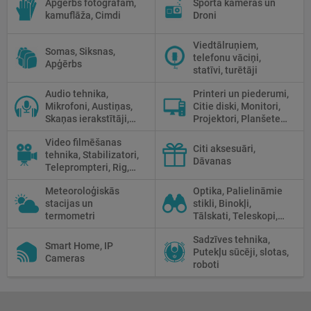
Apģērbs fotogrāfam,
Sporta kameras un
kamuflāža, Cimdi
Droni
Viedtālruņiem,
Somas, Siksnas,
telefonu vāciņi,
Apģērbs
statīvi, turētāji
Audio tehnika,
Printeri un piederumi,
Mikrofoni, Austiņas,
Citie diski, Monitori,
Skaņas ierakstītāji,
Projektori, Planšetes,
Mikserpultis, Vadi
Fotopapīrs
Video filmēšanas
Citi aksesuāri,
tehnika, Stabilizatori,
Dāvanas
Teleprompteri, Rig,
Cage
Meteoroloģiskās
Optika, Palielināmie
stacijas un
stikli, Binokļi,
termometri
Tālskati, Teleskopi,
Optiskie tēmekļi,
Sadzīves tehnika,
Mikroskopi,
Smart Home, IP
Putekļu sūcēji, slotas,
Termokameras, Nakts
Cameras
roboti
redzamība