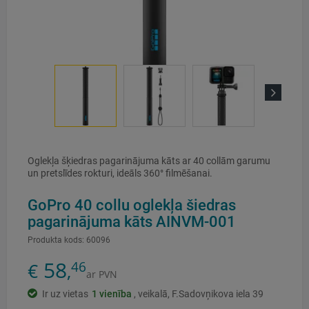
Next
Oglekļa šķiedras pagarinājuma kāts ar 40 collām garumu
un pretslīdes rokturi, ideāls 360° filmēšanai.
GoPro 40 collu oglekļa šiedras
pagarinājuma kāts AINVM-001
Produkta kods:
60096
58
46
€
,
ar PVN
Ir uz vietas
1
vienība
, veikalā, F.Sadovņikova iela 39