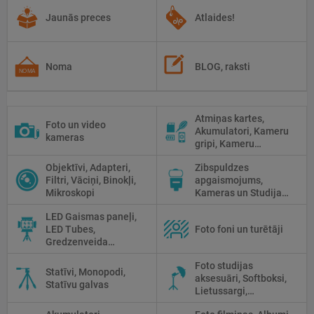
Jaunās preces
Atlaides!
Noma
BLOG, raksti
Atmiņas kartes,
Foto un video
Akumulatori, Kameru
kameras
gripi, Kameru
siksniņas, Piederumi
Objektīvi, Adapteri,
Zibspuldzes
tīrīšanai
Filtri, Vāciņi, Binokļi,
apgaismojums,
Mikroskopi
Kameras un Studijas
zibspuldzes, Radio
LED Gaismas paneļi,
palaidēji
LED Tubes,
Foto foni un turētāji
Gredzenveida
lampas, Monobloki,
Foto studijas
Prožektori,
Statīvi, Monopodi,
aksesuāri, Softboksi,
Fluorescējošās,
Statīvu galvas
Lietussargi,
Halogānās
Reflektori, Atstarotāji,
apgaismojums