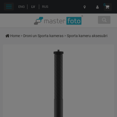
0
Toggle
ENG
LV
RUS
navigation
Home
>
Droni un Sporta kameras
>
Sporta kameru aksesuāri