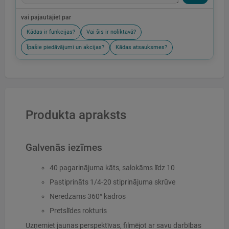
vai pajautājiet par
Kādas ir funkcijas?
Vai šis ir noliktavā?
Īpašie piedāvājumi un akcijas?
Kādas atsauksmes?
Produkta apraksts
Galvenās iezīmes
40
pagarinājuma kāts, salokāms līdz 10
Pastiprināts 1/4
-20 stiprinājuma skrūve
Neredzams 360° kadros
Pretslīdes rokturis
Uzņemiet jaunas perspektīvas, filmējot ar savu darbības