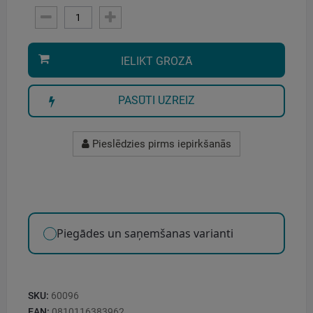
IELIKT GROZĀ
PASŪTI UZREIZ
Pieslēdzies pirms iepirkšanās
Piegādes un saņemšanas varianti
SKU:
60096
EAN:
0810116383962