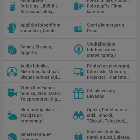
Akumulatori,
Foto filmiņas, Albumi,
Priekšmetu galdi
Baterijas, Lādētāji,
Foto papīrs, Filmu
Barošanas bloki,
kameras
Saules paneļi
Apģērbs fotogrāfam,
Sporta kameras un
kamuflāža, Cimdi
Droni
Viedtālruņiem,
Somas, Siksnas,
telefonu vāciņi,
Apģērbs
statīvi, turētāji
Audio tehnika,
Printeri un piederumi,
Mikrofoni, Austiņas,
Citie diski, Monitori,
Skaņas ierakstītāji,
Projektori, Planšetes,
Mikserpultis, Vadi
Fotopapīrs
Video filmēšanas
Citi aksesuāri,
tehnika, Stabilizatori,
Dāvanas
Teleprompteri, Rig,
Cage
Meteoroloģiskās
Optika, Palielināmie
stacijas un
stikli, Binokļi,
termometri
Tālskati, Teleskopi,
Optiskie tēmekļi,
Sadzīves tehnika,
Mikroskopi,
Smart Home, IP
Putekļu sūcēji, slotas,
Termokameras, Nakts
Cameras