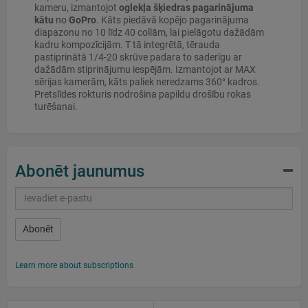
kameru, izmantojot
oglekļa šķiedras pagarinājuma
kātu
no
GoPro
. Kāts piedāvā kopējo pagarinājuma
diapazonu no 10 līdz 40 collām, lai pielāgotu dažādām
kadru kompozīcijām. T tā integrētā, tērauda
pastiprinātā 1/4
-20 skrūve padara to saderīgu ar
dažādām stiprinājumu iespējām. Izmantojot ar MAX
sērijas kamerām, kāts paliek neredzams 360° kadros.
Pretslīdes rokturis nodrošina papildu drošību rokas
turēšanai.
Abonēt jaunumus
Abonēt
Learn more about subscriptions