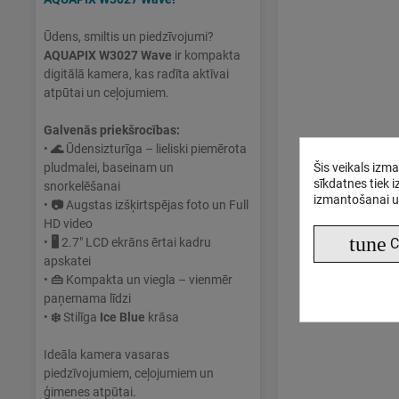
Ūdens, smiltis un piedzīvojumi?
AQUAPIX W3027 Wave
ir kompakta
digitālā kamera, kas radīta aktīvai
atpūtai un ceļojumiem.
Galvenās priekšrocības:
•
🌊
Ūdensizturīga – lieliski piemērota
Šis veikals izm
pludmalei, baseinam un
sīkdatnes tiek 
snorkelēšanai
izmantošanai u
•
📷
Augstas izšķirtspējas foto un Full
HD video
tune
C
•
🖥
2.7" LCD ekrāns ērtai kadru
apskatei
•
👜
Kompakta un viegla – vienmēr
paņemama līdzi
•
❄️
Stilīga
Ice Blue
krāsa
Ideāla kamera vasaras
piedzīvojumiem, ceļojumiem un
ģimenes atpūtai.