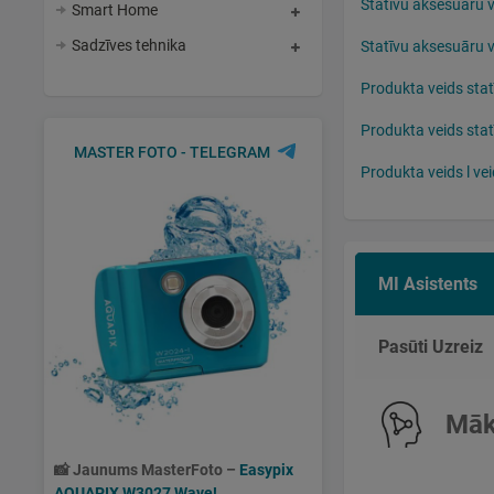
Statīvu aksesuāru ve
Smart Home
Sadzīves tehnika
Statīvu aksesuāru v
Produkta veids sta
Produkta veids stat
MASTER FOTO - TELEGRAM
Produkta veids l ve
MI Asistents
Pasūti Uzreiz
Māks
📸
Jaunums MasterFoto –
Easypix
AQUAPIX W3027 Wave!