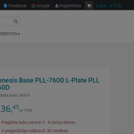
Facebook
Google
Reģistrēties
0
gab.
- € 0.00
TERFOTO
enesis Base PLL-760D L-Plate PLL
60D
dukta kods:
56015
36
45
,
ar PVN
Piegādes laiks parasti 3 - 8 darba dienas
Ir piegādātāja noliktavā: 50 vienības