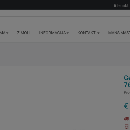
Ienākt
MA
ZĪMOLI
INFORMĀCIJA
KONTAKTI
MANS MAS
G
7
Pro
€