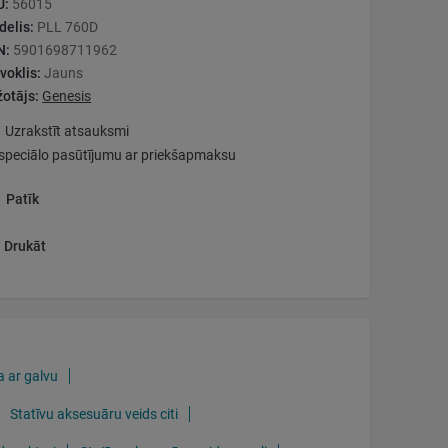
U:
56015
elis:
PLL 760D
N:
5901698711962
voklis:
Jauns
otājs:
Genesis
Uzrakstīt atsauksmi
speciālo pasūtījumu ar priekšapmaksu
Patīk
Drukāt
a ar galvu
Statīvu aksesuāru veids citi