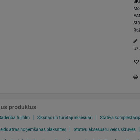
SK
Mod
EA
Stā
Raž
Uz 
īgus produktus
Saderība fujifilm
Siksnas un turētāji aksesuāri
Statīva komplektācij
veids ātrās noņemšanas plāksnītes
Statīvu aksesuāru veids skrūves