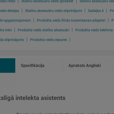
ids riteņi
Statīvu aksesuāru veids spreader
Statīvu aksesuāru vei
eids detaļas
Statīvu aksesuāru veids stiprinājumi
Sadaļas 4
Pr
tīvi apgaismojumam
Produkta veids Ātrās noņemšanas adapteri
P
īvs mini
Produkta veids statīvu aksesuāri
Produkta veids telefona 
ida stiprinājums
Produkta veids cepures
Specifikācija
Apraksts Angliski
līgā intelekta asistents