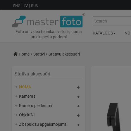
ENG
LV
RUS
Search
Foto un video tehnikas veikals, noma
KATALOGS
NO
un ekspertu padomi
Home
>
Statīvi
>
Statīvu aksesuāri
Statīvu aksesuāri
NOMA
Kameras
Kameru piederumi
Objektīvi
Zibspuldžu apgaismojums