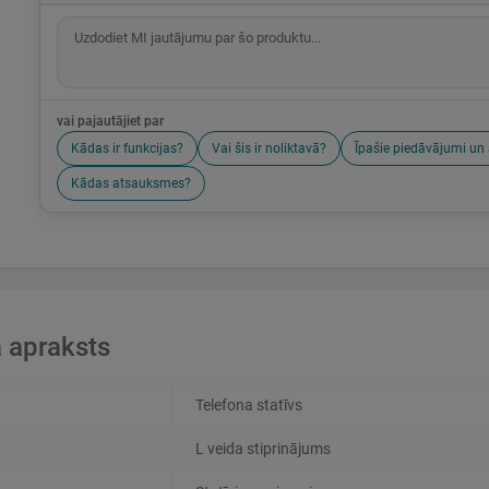
vai pajautājiet par
Kādas ir funkcijas?
Vai šis ir noliktavā?
Īpašie piedāvājumi un 
Kādas atsauksmes?
 apraksts
Telefona statīvs
L veida stiprinājums