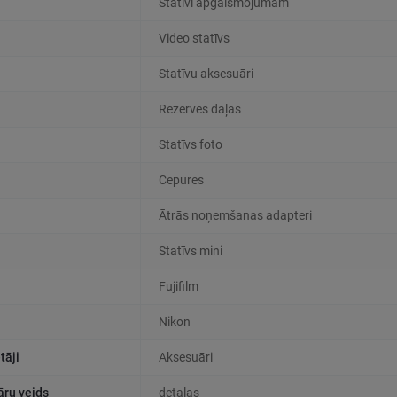
Statīvi apgaismojumam
Video statīvs
Statīvu aksesuāri
Rezerves daļas
Statīvs foto
Cepures
Ātrās noņemšanas adapteri
Statīvs mini
Fujifilm
Nikon
tāji
Aksesuāri
āru veids
detaļas