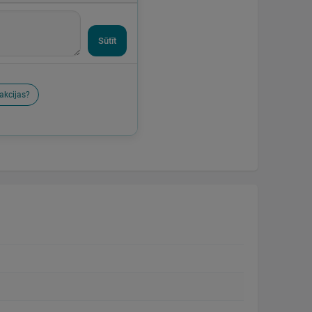
Sūtīt
akcijas?