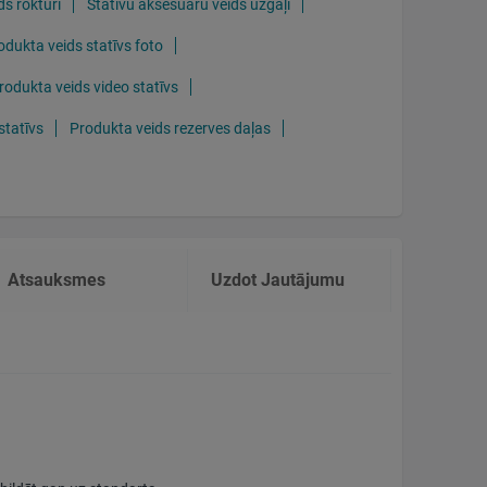
ds rokturi
Statīvu aksesuāru veids uzgaļi
odukta veids statīvs foto
rodukta veids video statīvs
statīvs
Produkta veids rezerves daļas
Atsauksmes
Uzdot Jautājumu