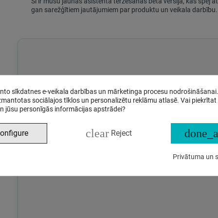
Šī ir mūsu jaunās asistenta tērzēšanas beta versija, kas spēj a
gan sarežģītiem jautājumiem par produktu un veikala darbību.
anto sīkdatnes e-veikala darbības un mārketinga procesu nodrošināšanai
izmantotas sociālajos tīklos un personalizētu reklāmu atlasē. Vai piekrītat
n jūsu personīgās informācijas apstrādei?
clear
done_a
onfigure
Reject
Privātuma un s