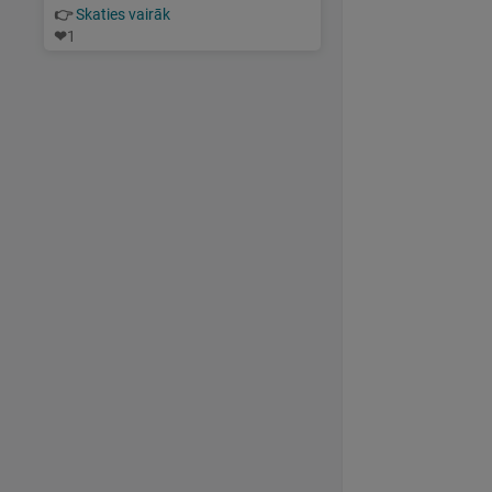
👉
Skaties vairāk
❤
1