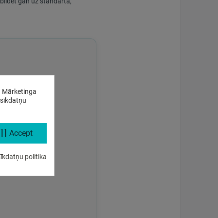
tbildēt gan uz standarta,
. Mārketinga
 sīkdatņu
ll
Accept
īkdatņu politika