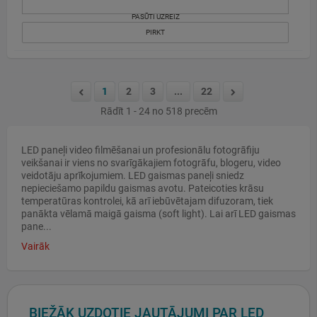
PASŪTI UZREIZ
PIRKT
1
2
3
...
22
Rādīt 1 - 24 no 518 precēm
LED paneļi video filmēšanai un profesionālu fotogrāfiju
veikšanai ir viens no svarīgākajiem fotogrāfu, blogeru, video
veidotāju aprīkojumiem. LED gaismas paneļi sniedz
nepieciešamo papildu gaismas avotu. Pateicoties krāsu
temperatūras kontrolei, kā arī iebūvētajam difuzoram, tiek
panākta vēlamā maigā gaisma (soft light). Lai arī LED gaismas
pane...
Vairāk
BIEŽĀK UZDOTIE JAUTĀJUMI PAR LED