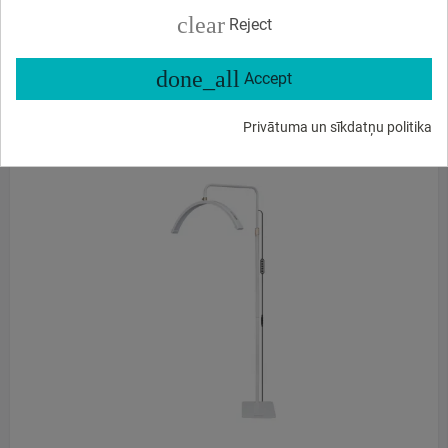
clear
Reject
Ir veikalā
1
vien.
done_all
Accept
PASŪTI UZREIZ
Privātuma un sīkdatņu politika
PIRKT