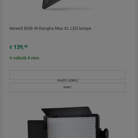
Newell RGB-W Rangha Max XL LED lampa
139
45
€
,
Ir veikalā
4
vien.
PASŪTI UZREIZ
PIRKT