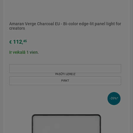
Amaran Verge Charcoal EU - Bi-color edge-lit panel light for
creators
112
45
€
,
Ir veikalā
1
vien.
PASŪTI UZREIZ
PIRKT
-39%*