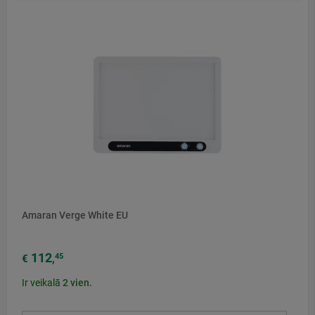
Amaran Verge White EU
112
45
€
,
Ir veikalā
2
vien.