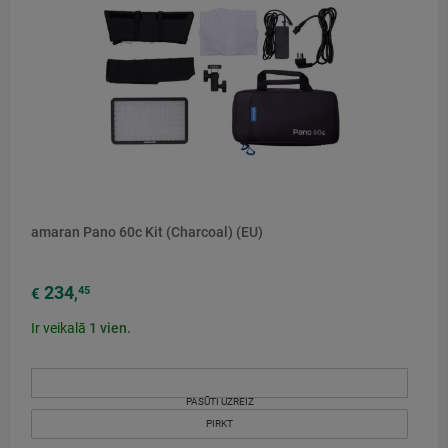
amaran Pano 60c Kit (Charcoal) (EU)
234
45
€
,
Ir veikalā
1
vien.
PASŪTI UZREIZ
PIRKT