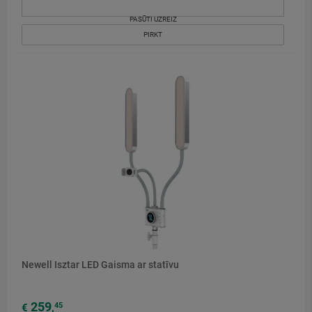
PASŪTI UZREIZ
PIRKT
Newell Isztar LED Gaisma ar statīvu
259
45
€
,