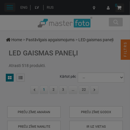
0
Toggle
ENG
LV
RUS
navigation
Home
>
Pastāvīgais apgaismojums
>
LED gaismas paneļi
FILTRS
LED GAISMAS PANEĻI
Atrasti 518 produkti.
Kārtot pēc
1
2
3
...
22
PREČU ZĪME AMARAN
PREČU ZĪME GODOX
PREČU ZĪME NANLITE
IR UZ VIETAS