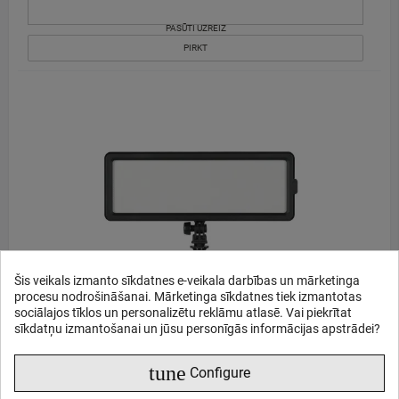
PASŪTI UZREIZ
PIRKT
Šis veikals izmanto sīkdatnes e-veikala darbības un mārketinga
procesu nodrošināšanai. Mārketinga sīkdatnes tiek izmantotas
sociālajos tīklos un personalizētu reklāmu atlasē. Vai piekrītat
sīkdatņu izmantošanai un jūsu personīgās informācijas apstrādei?
Quadralite Thea 150 LED Panel bi-color 3200K-5600K
tune
Configure
44
46
€
,