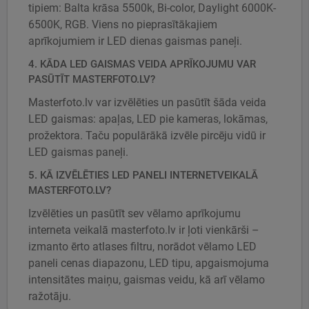
tipiem: Balta krāsa 5500k, Bi-color, Daylight 6000K-
6500K, RGB. Viens no pieprasītākajiem
aprīkojumiem ir LED dienas gaismas paneļi.
4. KĀDA LED GAISMAS VEIDA APRĪKOJUMU VAR
PASŪTĪT MASTERFOTO.LV?
Masterfoto.lv var izvēlēties un pasūtīt šāda veida
LED gaismas: apaļas, LED pie kameras, lokāmas,
prožektora. Taču populārākā izvēle pircēju vidū ir
LED gaismas paneļi.
5. KĀ IZVĒLĒTIES LED PANELI INTERNETVEIKALĀ
MASTERFOTO.LV?
Izvēlēties un pasūtīt sev vēlamo aprīkojumu
interneta veikalā masterfoto.lv ir ļoti vienkārši –
izmanto ērto atlases filtru, norādot vēlamo LED
paneli cenas diapazonu, LED tipu, apgaismojuma
intensitātes maiņu, gaismas veidu, kā arī vēlamo
ražotāju.