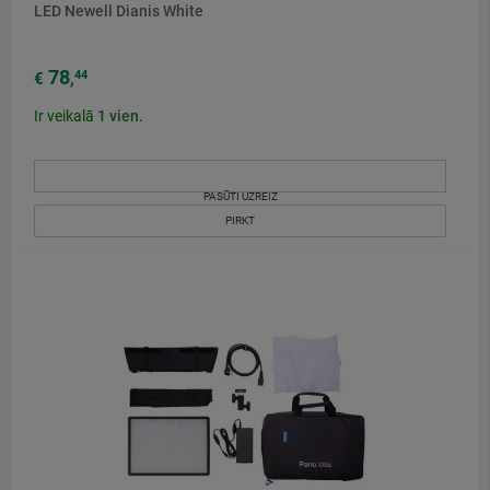
LED Newell Dianis White
78
44
€
,
Ir veikalā
1
vien.
PASŪTI UZREIZ
PIRKT