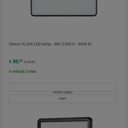
Ulanzi VL200 LED lamp - WB (2500 K - 9000 K)
50
81
€
,
€ 83,45
Ir veikalā
2
vien.
PASŪTI UZREIZ
PIRKT