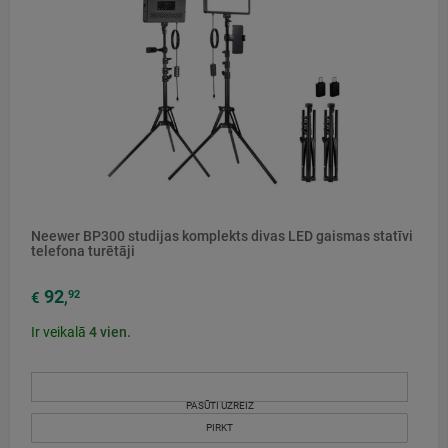
Neewer BP300 studijas komplekts divas LED gaismas statīvi
telefona turētāji
92
92
€
,
Ir veikalā
4
vien.
PASŪTI UZREIZ
PIRKT