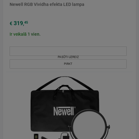
Newell RGB Vividha efekta LED lampa
319
45
€
,
Ir veikalā
1
vien.
PASŪTI UZREIZ
PIRKT