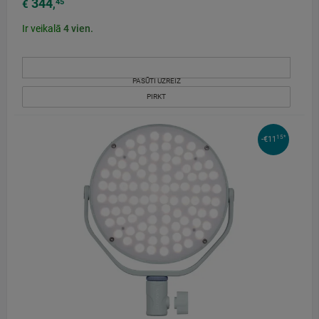
344
45
€
,
Ir veikalā
4
vien.
PASŪTI UZREIZ
PIRKT
15*
-€11