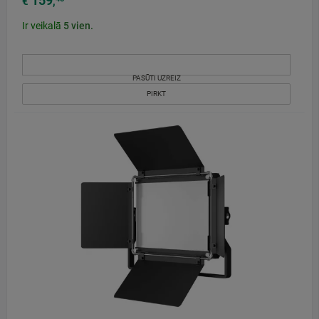
159
€
,
Ir veikalā
5
vien.
PASŪTI UZREIZ
PIRKT