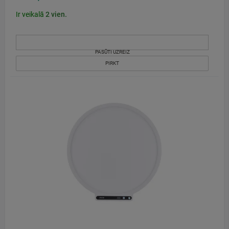
Ir veikalā
2
vien.
PASŪTI UZREIZ
PIRKT