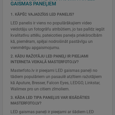
GAISMAS PANEĻIEM
1. KĀPĒC VAJADZĪGS LED PANELIS?
LED panelis ir viens no populārākajiem video
veidotāju un fotogrāfu atribūtiem, jo tas palīdz iegūt
kvalitatīvu attēlu, pateicoties paneļa priekšrocībām
kā, piemēram, spējai nodrošināt pastāvīgu un
vienmērīgu apgaismojumu.
2. KĀDU RAŽOTĀJU LED PANEĻI IR PIEEJAMI
INTERNETA VEIKALĀ MASTERFOTO.LV?
Masterfoto.lv ir pieejami LED gaismas paneļi no
tādiem populāriem un pasaulē atzītiem ražotājiem
kā Aputure, Bresser, Falcon Eyes, LEDGO, Linkstar,
Walimex pro un citiem zīmoliem.
3. KĀDA LED TIPA PANEĻUS VAR IEGĀDĀTIES
MASTERFOTO.LV?
LED gaismas paneļi ir pieejami ar šādiem LED