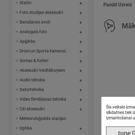
Statīvi
Pasūti Uzreiz
Foto studijas aksesuāri
Barošanas avoti
Māks
Analogais foto
Apģērbs
Droni un Sporta kameras
Somas & Koferi
Aksesuāri Viedtālruņiem
Audio tehnika
Datortehnika
Video filmēšanas tehnika
Šis veikals izm
Citi aksesuāri
sīkdatnes tiek 
izmantošanai u
Meteoroloģiskās stacijas
Optika
tune
C