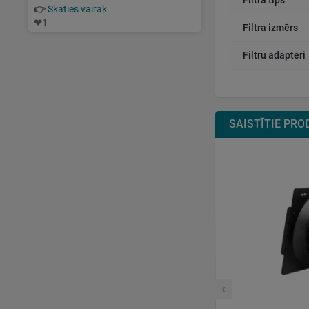
Filtra tips
👉
Skaties vairāk
❤
1
Filtra izmērs
Filtru adapteri
SAISTĪTIE PRO
‹