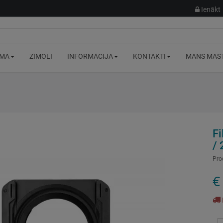
Ienākt
MA
ZĪMOLI
INFORMĀCIJA
KONTAKTI
MANS MAS
Fi
/ 
Pro
€