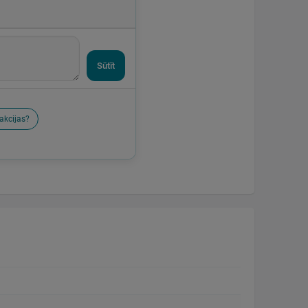
Sūtīt
akcijas?