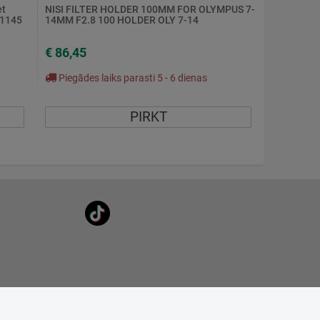
et
NISI FILTER HOLDER 100MM FOR OLYMPUS 7-
F1145
14MM F2.8 100 HOLDER OLY 7-14
€ 86,45
Piegādes laiks parasti 5 - 6 dienas
PIRKT