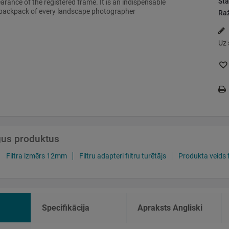
Stā
rance of the registered frame. It is an indispensable
 backpack of every landscape photographer
Raž
Uz 
īgus produktus
Filtra izmērs 12mm
Filtru adapteri filtru turētājs
Produkta veids fi
Specifikācija
Apraksts Angliski