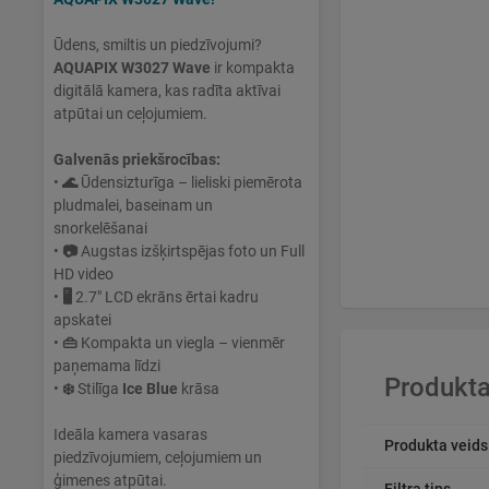
Ūdens, smiltis un piedzīvojumi?
AQUAPIX W3027 Wave
ir kompakta
digitālā kamera, kas radīta aktīvai
atpūtai un ceļojumiem.
Galvenās priekšrocības:
•
🌊
Ūdensizturīga – lieliski piemērota
pludmalei, baseinam un
snorkelēšanai
•
📷
Augstas izšķirtspējas foto un Full
HD video
•
🖥
2.7" LCD ekrāns ērtai kadru
apskatei
•
👜
Kompakta un viegla – vienmēr
paņemama līdzi
Produkta
•
❄️
Stilīga
Ice Blue
krāsa
Ideāla kamera vasaras
Produkta veids
piedzīvojumiem, ceļojumiem un
ģimenes atpūtai.