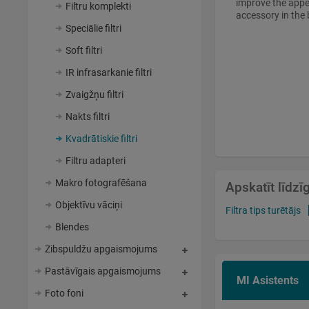
improve the appea
Filtru komplekti
accessory in the
Speciālie filtri
Soft filtri
IR infrasarkanie filtri
Zvaigžņu filtri
Nakts filtri
Kvadrātiskie filtri
Filtru adapteri
Makro fotografēšana
Apskatīt līdz
Objektīvu vāciņi
Filtra tips turētājs
Blendes
Zibspuldžu apgaismojums
Pastāvīgais apgaismojums
MI Asistents
Foto foni