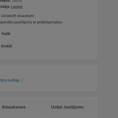
voklis:
Jauns
otājs:
Laowa
Uzrakstīt atsauksmi
speciālo pasūtījumu ar priekšapmaksu
Patīk
Drukāt
ltra turētāji
Atsauksmes
Uzdot Jautājumu