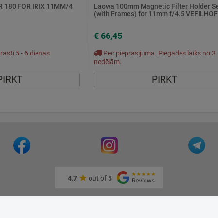
R 180 FOR IRIX 11MM/4
Laowa 100mm Magnetic Filter Holder S
(with Frames) for 11mm f/4.5 VEFILHO
€ 66,45
asti 5 - 6 dienas
Pēc pieprasījuma. Piegādes laiks no 3
nedēļām.
PIRKT
PIRKT
4.7
out of
5