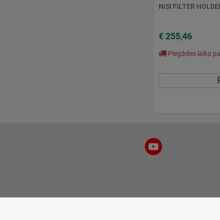
NISI FILTER HOLDE
€ 255,46
Piegādes laiks par