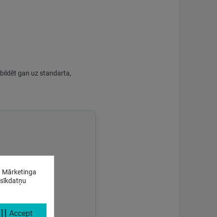
tbildēt gan uz standarta,
. Mārketinga
 sīkdatņu
ll
Accept