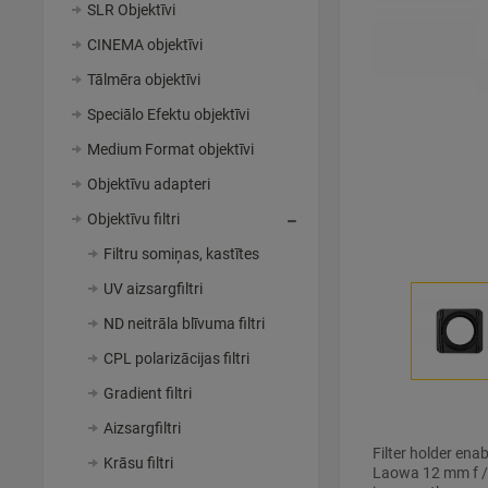
SLR Objektīvi
CINEMA objektīvi
Tālmēra objektīvi
Speciālo Efektu objektīvi
Medium Format objektīvi
Objektīvu adapteri
Objektīvu filtri
Filtru somiņas, kastītes
UV aizsargfiltri
ND neitrāla blīvuma filtri
CPL polarizācijas filtri
Gradient filtri
Aizsargfiltri
Filter holder enab
Krāsu filtri
Laowa 12 mm f / 2