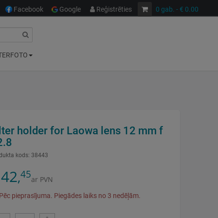
Facebook
Google
Reģistrēties
0
gab.
- € 0.00
TERFOTO
lter holder for Laowa lens 12 mm f
2.8
dukta kods:
38443
42
45
,
ar PVN
Pēc pieprasījuma. Piegādes laiks no 3 nedēļām.