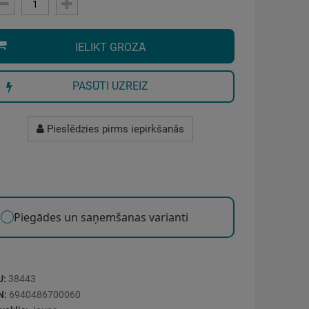
IELIKT GROZĀ
PASŪTI UZREIZ
Pieslēdzies pirms iepirkšanās
Piegādes un saņemšanas varianti
U:
38443
N:
6940486700060