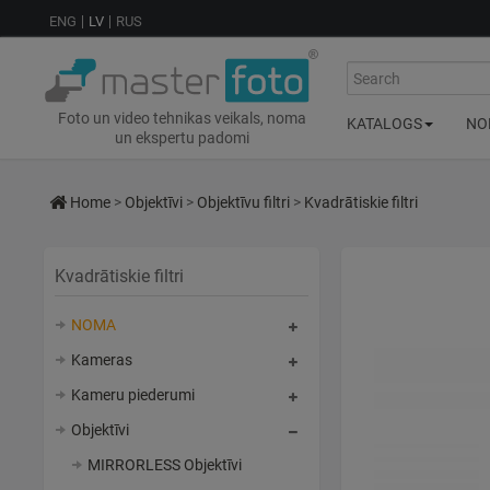
ENG
LV
RUS
Search
Foto un video tehnikas veikals, noma
KATALOGS
NO
un ekspertu padomi
Home
>
Objektīvi
>
Objektīvu filtri
>
Kvadrātiskie filtri
Kvadrātiskie filtri
NOMA
Kameras
Kameru piederumi
Objektīvi
MIRRORLESS Objektīvi