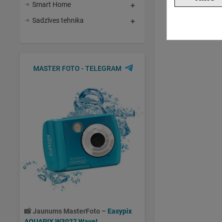
Smart Home
Sadzīves tehnika
MASTER FOTO - TELEGRAM
📸
Jaunums MasterFoto –
Easypix
AQUAPIX W3027 Wave!