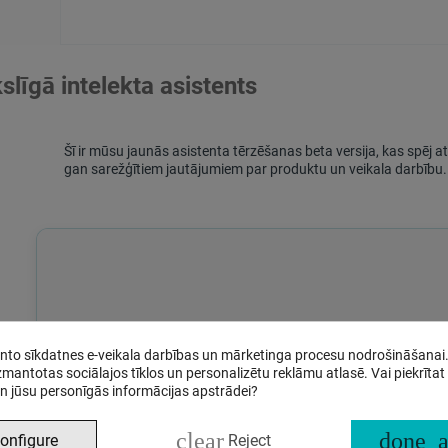
līgā intelekta asistents
Šī ir mūsu jaunās asistenta tērzēšanas beta versija, kas spēj a
gan sarežģītiem jautājumiem par produktu un veikala darbību.
anto sīkdatnes e-veikala darbības un mārketinga procesu nodrošināšanai
izmantotas sociālajos tīklos un personalizētu reklāmu atlasē. Vai piekrītat
n jūsu personīgās informācijas apstrādei?
clear
done_a
onfigure
Reject