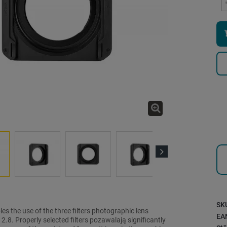
Next
SK
les the use of the three filters photographic lens
EA
.8. Properly selected filters pozawalają significantly