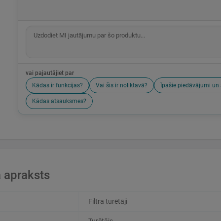
vai pajautājiet par
Kādas ir funkcijas?
Vai šis ir noliktavā?
Īpašie piedāvājumi un 
Kādas atsauksmes?
 apraksts
Filtra turētāji