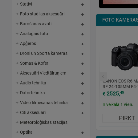
Statīvi
Foto studijas aksesuāri
FOTO KAMERA
Barošanas avoti
Analogais foto
Apģērbs
Droni un Sporta kameras
Somas & Koferi
Aksesuāri Viedtālruņiem
‹
CANON EOS R6 MA
Audio tehnika
RF 24-105MM F4-7
STM
2525
45
Datortehnika
€
,
Video filmēšanas tehnika
Ir veikalā
1
vien.
Citi aksesuāri
PIRKT
Meteoroloģiskās stacijas
Optika