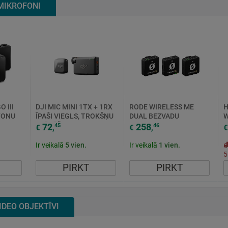
MIKROFONI
 III
DJI MIC MINI 1TX + 1RX
RODE WIRELESS ME
H
FONU
ĪPAŠI VIEGLS, TROKŠŅU
DUAL BEZVADU
W
MM USB
SLĀPĒŠANA, BEZVADU
MIKROFONU
D
72
258
45
46
€
,
€
,
€
MIKROFONS...
KOMPLEKTS
C
Ir veikalā
5
vien.
Ir veikalā
1
vien.
5
PIRKT
PIRKT
IDEO OBJEKTĪVI