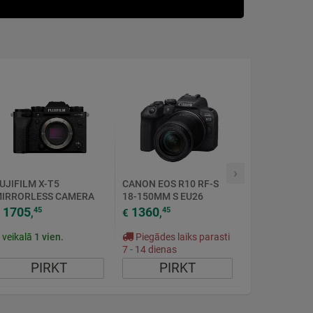
›
UJIFILM X-T5
CANON EOS R10 RF-S
IRRORLESS CAMERA
18-150MM S EU26
0MP APS-C BLACK
1705
1360
45
45
,
€
,
r veikalā
1
vien.
Piegādes laiks parasti
7 - 14 dienas
PIRKT
PIRKT