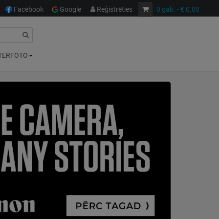
Facebook
Google
Reģistrēties
0
gab.
- € 0.00
TERFOTO