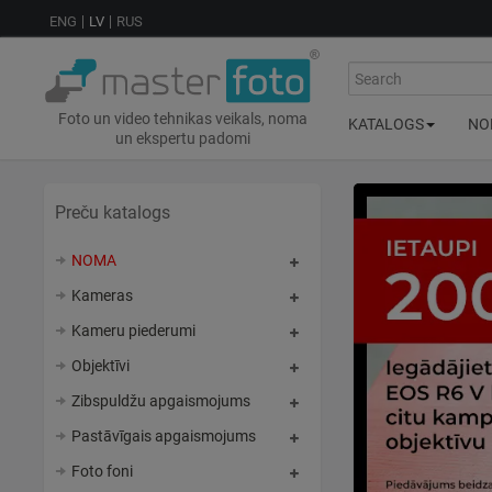
ENG
LV
RUS
Search
Foto un video tehnikas veikals, noma
KATALOGS
NO
un ekspertu padomi
Preču katalogs
NOMA
Kameras
Kameru piederumi
Objektīvi
Zibspuldžu apgaismojums
Pastāvīgais apgaismojums
Foto foni