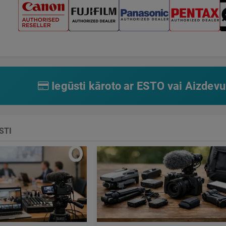
Iegūsti kāroto ar ESTO vai Aizdevu
STI