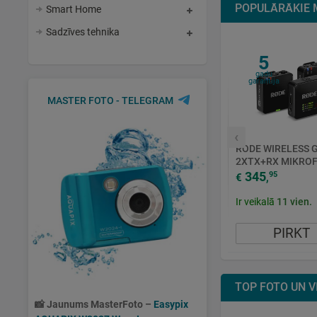
POPULĀRĀKIE 
Smart Home
Sadzīves tehnika
5
gadu
garantija
MASTER FOTO - TELEGRAM
‹
RODE WIRELESS GO
2XTX+RX MIKRO
KOMPLEKTS 3.5
345
95
€
,
TYPE-C
Ir veikalā
11
vien.
PIRKT
TOP FOTO UN V
📸
Jaunums MasterFoto –
Easypix