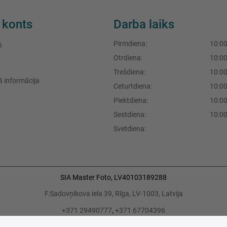
 konts
Darba laiks
Pirmdiena:
10:00
i
Otrdiena:
10:00
Trešdiena:
10:00
 informācija
Ceturtdiena:
10:00
Piektdiena:
10:00
Sestdiena:
10:00
Svetdiena:
SIA Master Foto,
LV40103189288
F.Sadovņikova iela 39, Rīga, LV-1003, Latvija
+371 29490777
,
+371 67704396
info@masterfoto.lv