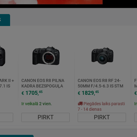
S
RK II +
CANON EOS R8 PILNA
CANON EOS R8 RF 24-
F
.1 IS
KADRA BEZSPOGUĻA
50MM F/4.5-6.3 IS STM
M
KAMERA BODY 24.2MPX
4
1705
1829
45
45
€
,
€
,
€
4K 60P
Ir veikalā
2
vien.
Piegādes laiks parasti
I
7 - 14 dienas
PIRKT
PIRKT