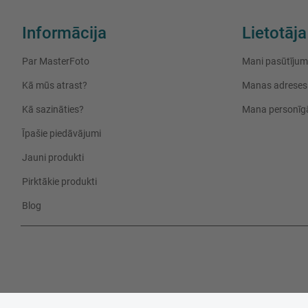
Informācija
Lietotāja
Par MasterFoto
Mani pasūtījum
Kā mūs atrast?
Manas adreses
Kā sazināties?
Mana personīgā
Īpašie piedāvājumi
Jauni produkti
Pirktākie produkti
Blog