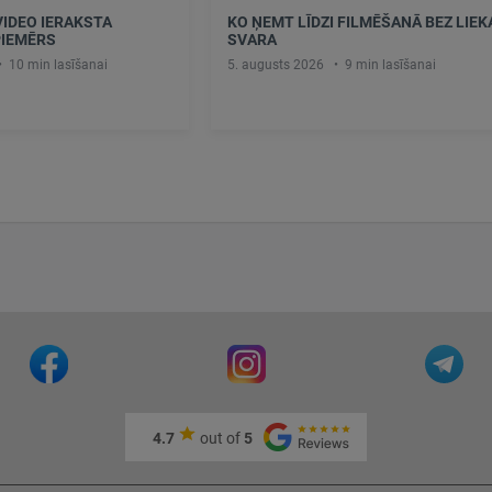
IDEO IERAKSTA
KO ŅEMT LĪDZI FILMĒŠANĀ BEZ LIEK
PIEMĒRS
SVARA
10 min lasīšanai
5. augusts 2026
9 min lasīšanai
4.7
out of
5