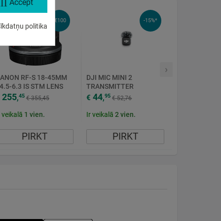
ll
Accept
-€100
-15%*
īkdatņu politika
›
ANON RF-S 18-45MM
DJI MIC MINI 2
4.5-6.3 IS STM LENS
TRANSMITTER
858C005
255
44
45
95
,
€
,
€ 355,45
€ 52,76
r veikalā
1
vien.
Ir veikalā
2
vien.
PIRKT
PIRKT