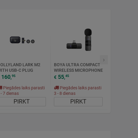
›
OLLYLAND LARK M2
BOYA ULTRA COMPACT
ITH USB-C PLUG
WIRELESS MICROPHONE
UBULTAIS SHINE
BY-V1 LIGHTNING V2.0
160
55
95
45
,
€
,
HARCOAL
Piegādes laiks parasti
Piegādes laiks parasti
 - 7 dienas
3 - 8 dienas
PIRKT
PIRKT