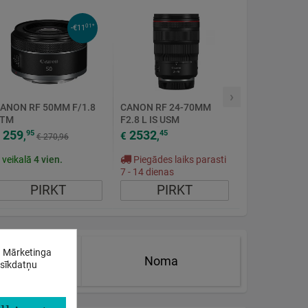
01*
-€11
›
ANON RF 50MM F/1.8
CANON RF 24-70MM
STM
F2.8 L IS USM
OBJEKTĪVS
259
2532
95
45
,
€
,
€ 270,96
r veikalā
4
vien.
Piegādes laiks parasti
7 - 14 dienas
PIRKT
PIRKT
. Mārketinga
ārākie
Noma
 sīkdatņu