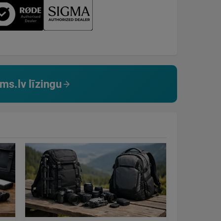
ms.lv līzingu