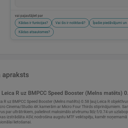
vai pajautājiet par
Kādas ir funkcijas?
Vai šis ir noliktavā?
Īpašie piedāvājumi un 
Kādas atsauksmes?
 apraksts
Leica R uz BMPCC Speed Booster (Melns matēts) 0
a R uz BMPCC Speed Booster (Melns matēts) 0.58 ļauj Leica R objektīv
ro Cinema/Studio 4K kamerām ar Micro Four Thirds stiprinājumiem. Samaz
vus par ultrātrikiem, palielinot maksimālo atvērumu līdz f/0.74 un uzla
 kas izstrādāta ASV, nodrošina augstu MTF veiktspēju, kamēr noņemamā A
onālai lietošanai.