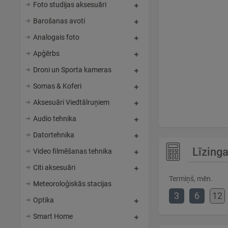
Foto studijas aksesuāri
Barošanas avoti
Analogais foto
Apģērbs
Droni un Sporta kameras
Somas & Koferi
Aksesuāri Viedtālruņiem
Audio tehnika
Datortehnika
Līzinga
Video filmēšanas tehnika
Citi aksesuāri
Termiņš, mēn.
Meteoroloģiskās stacijas
3
6
12
Optika
Smart Home