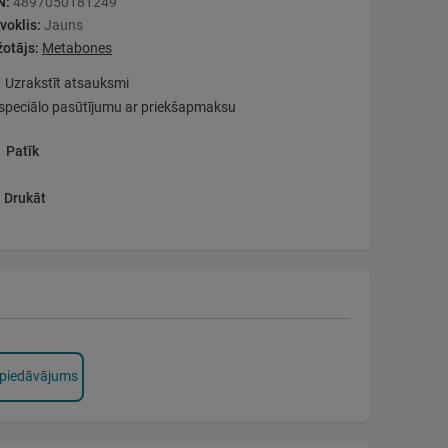
N:
4897050181249
voklis:
Jauns
otājs:
Metabones
Uzrakstīt atsauksmi
speciālo pasūtījumu ar priekšapmaksu
Patīk
Drukāt
 piedāvājums