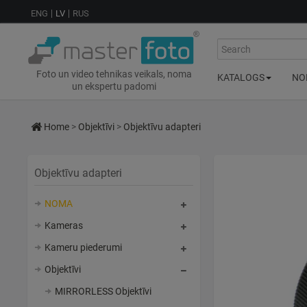
ENG
LV
RUS
Search
Foto un video tehnikas veikals, noma
KATALOGS
NO
un ekspertu padomi
Home
>
Objektīvi
>
Objektīvu adapteri
Objektīvu adapteri
NOMA
Kameras
Kameru piederumi
Objektīvi
MIRRORLESS Objektīvi