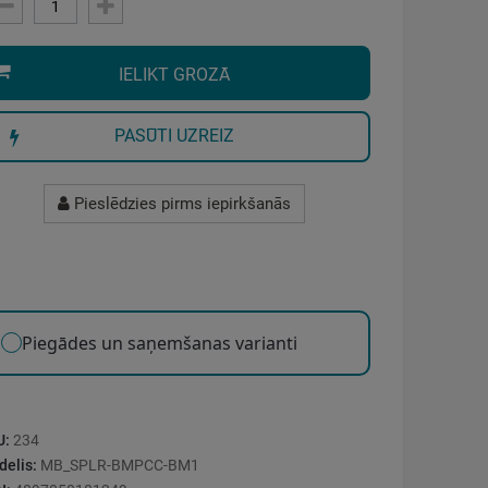
IELIKT GROZĀ
PASŪTI UZREIZ
Pieslēdzies pirms iepirkšanās
Piegādes un saņemšanas varianti
U:
234
elis:
MB_SPLR-BMPCC-BM1