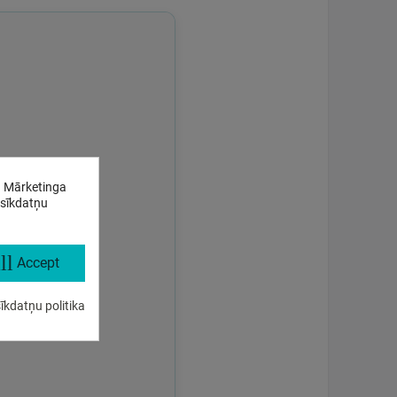
. Mārketinga
 sīkdatņu
ll
Accept
īkdatņu politika