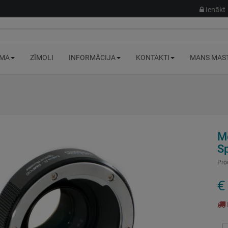
Ienākt
MA
ZĪMOLI
INFORMĀCIJA
KONTAKTI
MANS MAS
M
S
Pro
€