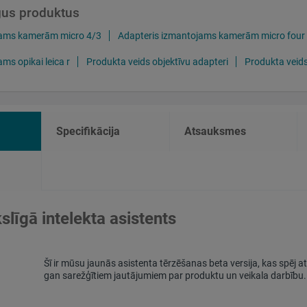
īgus produktus
jams kamerām micro 4/3
Adapteris izmantojams kamerām micro four t
ms opikai leica r
Produkta veids objektīvu adapteri
Produkta veids
Specifikācija
Atsauksmes
līgā intelekta asistents
Šī ir mūsu jaunās asistenta tērzēšanas beta versija, kas spēj a
gan sarežģītiem jautājumiem par produktu un veikala darbību.