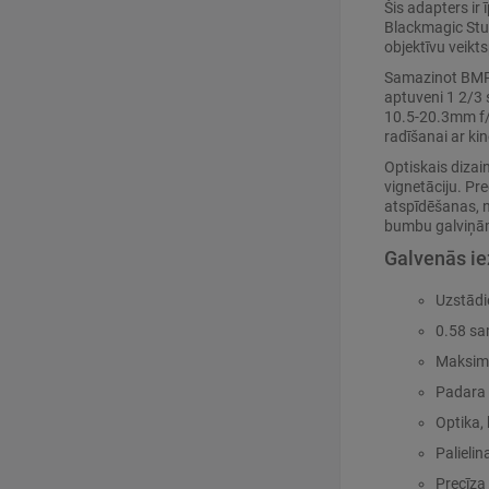
Šis adapters i
Blackmagic Stud
objektīvu veikts
Samazinot BMPCC
aptuveni 1 2/3
10.5-20.3mm f/1
radīšanai ar kin
Optiskais dizai
vignetāciju. Pr
atspīdēšanas, n
bumbu galviņām
Galvenās i
Uzstādi
0.58 sa
Maksimā
Padara 
Optika, 
Palieli
Precīza 