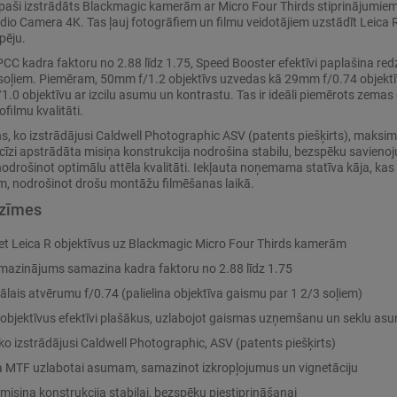
r īpaši izstrādāts Blackmagic kamerām ar Micro Four Thirds stiprinājum
io Camera 4K. Tas ļauj fotogrāfiem un filmu veidotājiem uzstādīt Leica 
pēju.
 kadra faktoru no 2.88 līdz 1.75, Speed Booster efektīvi paplašina red
 soļiem. Piemēram, 50mm f/1.2 objektīvs uzvedas kā 29mm f/0.74 objektī
.0 objektīvu ar izcilu asumu un kontrastu. Tas ir ideāli piemērots zema
ofilmu kvalitāti.
ns, ko izstrādājusi Caldwell Photographic ASV (patents piešķirts), maks
ecīzi apstrādāta misiņa konstrukcija nodrošina stabilu, bezspēku savien
odrošinot optimālu attēla kvalitāti. Iekļauta noņemama statīva kāja, kas
, nodrošinot drošu montāžu filmēšanas laikā.
ezīmes
et Leica R objektīvus uz Blackmagic Micro Four Thirds kamerām
mazinājums samazina kadra faktoru no 2.88 līdz 1.75
lais atvērumu f/0.74 (palielina objektīva gaismu par 1 2/3 soļiem)
objektīvus efektīvi plašākus, uzlabojot gaismas uzņemšanu un seklu as
ko izstrādājusi Caldwell Photographic, ASV (patents piešķirts)
na MTF uzlabotai asumam, samazinot izkropļojumus un vignetāciju
misiņa konstrukcija stabilai, bezspēku piestiprināšanai