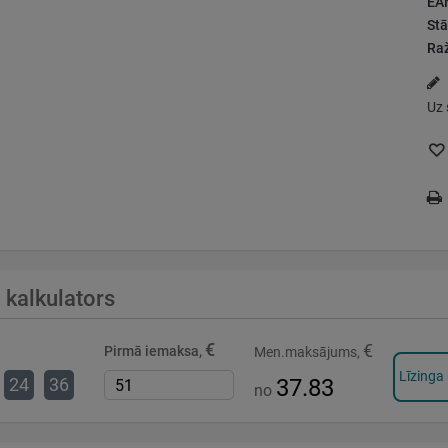
EA
Stā
Raž
Uz 
 kalkulators
€
€
Pirmā iemaksa,
Men.maksājums,
Līzinga
24
36
37.83
no