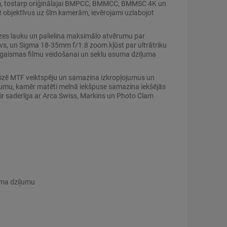
iem, tostarp oriģinālajai BMPCC, BMMCC, BMMSC 4K un
R objektīvus uz šīm kamerām, ievērojami uzlabojot
zes lauku un palielina maksimālo atvērumu par
vs, un Sigma 18-35mm f/1.8 zoom kļūst par ultrātriku
s gaismas filmu veidošanai un seklu asuma dziļuma
imizē MTF veiktspēju un samazina izkropļojumus un
ojumu, kamēr matēti melnā iekšpuse samazina iekšējās
 ir saderīga ar Arca Swiss, Markins un Photo Clam
uma dziļumu