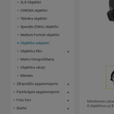
SLR Objektīvi
CINEMA objektīvi
Tālmēra objektīvi
Speciālo Efektu objektīvi
Medium Format objektīvi
Objektīvu adapteri
Objektīvu filtri
Makro fotografēšana
Objektīvu vāciņi
Blendes
Zibspuldžu apgaismojums
Pastāvīgais apgaismojums
Foto foni
Metabones Leica 
R objektīvus uz 
Statīvi