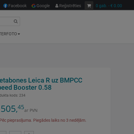
Facebook
Google
Reģistrēties
0
gab.
- € 0.00
TERFOTO
etabones Leica R uz BMPCC
peed Booster 0.58
dukta kods:
234
505
45
,
ar PVN
Pēc pieprasījuma. Piegādes laiks no 3 nedēļām.