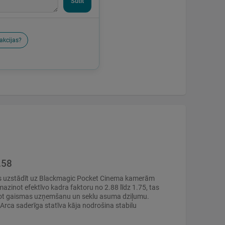
Sūtīt
akcijas?
.58
us uzstādīt uz Blackmagic Pocket Cinema kamerām
inot efektīvo kadra faktoru no 2.88 līdz 1.75, tas
bojot gaismas uzņemšanu un seklu asuma dziļumu.
rca saderīga statīva kāja nodrošina stabilu