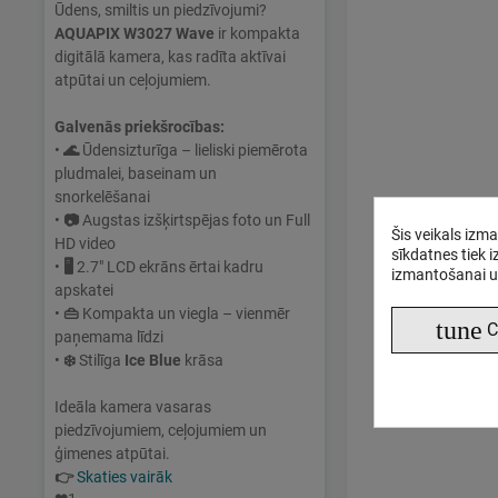
Ūdens, smiltis un piedzīvojumi?
AQUAPIX W3027 Wave
ir kompakta
digitālā kamera, kas radīta aktīvai
atpūtai un ceļojumiem.
Galvenās priekšrocības:
•
🌊
Ūdensizturīga – lieliski piemērota
pludmalei, baseinam un
snorkelēšanai
•
📷
Augstas izšķirtspējas foto un Full
Šis veikals izm
HD video
sīkdatnes tiek 
•
🖥
2.7" LCD ekrāns ērtai kadru
izmantošanai u
apskatei
•
👜
Kompakta un viegla – vienmēr
tune
C
paņemama līdzi
•
❄️
Stilīga
Ice Blue
krāsa
Ideāla kamera vasaras
piedzīvojumiem, ceļojumiem un
ģimenes atpūtai.
👉
Skaties vairāk