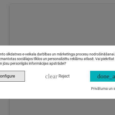
anto sīkdatnes e-veikala darbības un mārketinga procesu nodrošināšanai
izmantotas sociālajos tīklos un personalizētu reklāmu atlasē. Vai piekrītat
n jūsu personīgās informācijas apstrādei?
clear
done_a
onfigure
Reject
Privātuma un s