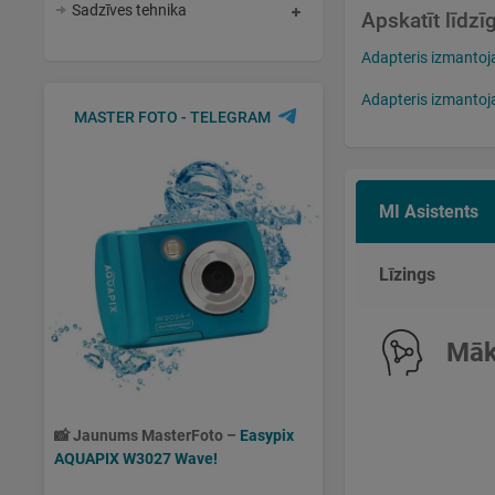
Sadzīves tehnika
Apskatīt līdz
Adapteris izmanto
Adapteris izmantoja
MASTER FOTO - TELEGRAM
MI Asistents
Līzings
Māks
📸
Jaunums MasterFoto –
Easypix
AQUAPIX W3027 Wave!