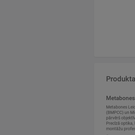
Produkta
Metabones 
Metabones Leic
(BMPCC) un Mic
pārvērš objektī
Precīzā optika,
montāžu profesi